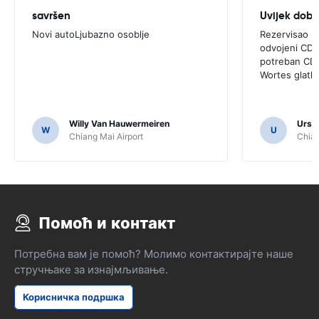
savršen
Novi autoLjubazno osoblje
Rezervisao sa
odvojeni CDW
potreban CDW
Wortes glatk
Willy Van Hauwermeiren
Urs C
W
U
Chiang Mai Airport
Chian
Помоћ и контакт
Потребна вам је помоћ? Молимо контактирајте наше
стручњаке за изнајмљивање.
Корисничка подршка