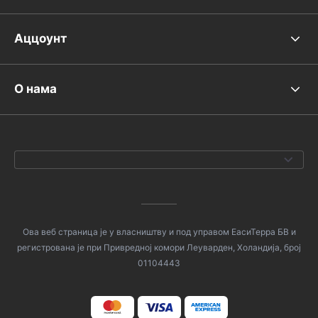
Аццоунт
О нама
Ова веб страница је у власништву и под управом ЕасиТерра БВ и
регистрована је при Привредној комори Леуварден, Холандија, број
01104443