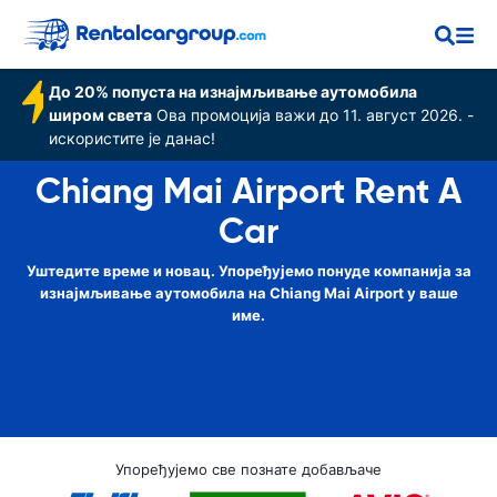
До 20% попуста на изнајмљивање аутомобила
широм света
Ова промоција важи до 11. август 2026. -
искористите је данас!
Chiang Mai Airport Rent A
Car
Уштедите време и новац. Упоређујемо понуде компанија за
изнајмљивање аутомобила на Chiang Mai Airport у ваше
име.
Упоређујемо све познате добављаче