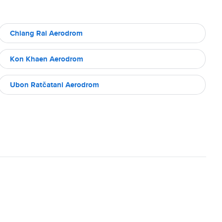
Chiang Rai Aerodrom
Kon Khaen Aerodrom
Ubon Ratčatani Aerodrom