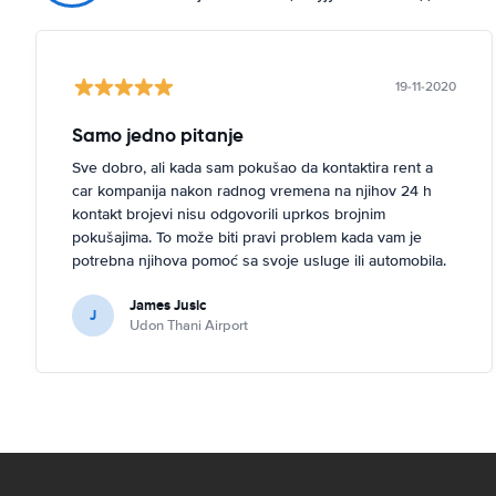
19-11-2020
Samo jedno pitanje
Sve dobro, ali kada sam pokušao da kontaktira rent a
car kompanija nakon radnog vremena na njihov 24 h
kontakt brojevi nisu odgovorili uprkos brojnim
pokušajima. To može biti pravi problem kada vam je
potrebna njihova pomoć sa svoje usluge ili automobila.
James Jusic
J
Udon Thani Airport