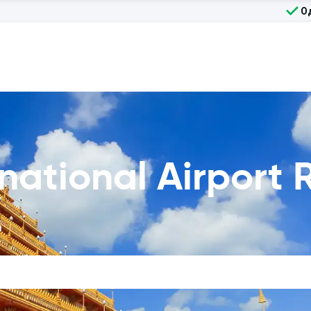
О
national Airport 
n