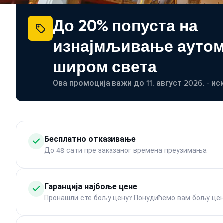
До 20% попуста на
изнајмљивање ауто
широм света
Ова промоција важи до 11. август 2026. - ис
Бесплатно отказивање
До 48 сати пре заказаног времена преузимања
Гаранција најбоље цене
Пронашли сте бољу цену? Понудићемо вам бољу цен