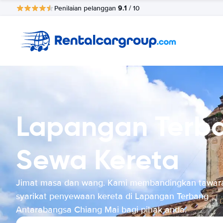
9.1
Penilaian pelanggan
/ 10
Lapangan Terb
Sewa Kereta
Jimat masa dan wang. Kami membandingkan tawar
syarikat penyewaan kereta di Lapangan Terbang
Antarabangsa Chiang Mai bagi pihak anda.