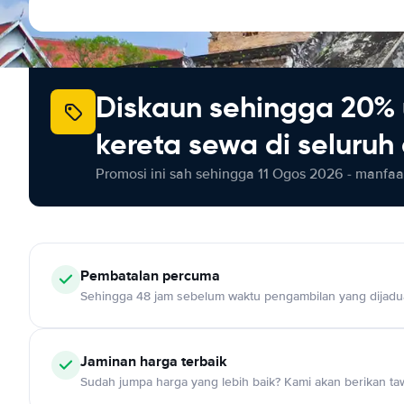
Diskaun sehingga 20% 
kereta sewa di seluruh
Promosi ini sah sehingga 11 Ogos 2026 - manfaat
Pembatalan percuma
Sehingga 48 jam sebelum waktu pengambilan yang dijadu
Jaminan harga terbaik
Sudah jumpa harga yang lebih baik? Kami akan berikan taw