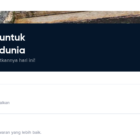
untuk
 dunia
kannya hari ini!
alkan
aran yang lebih baik.