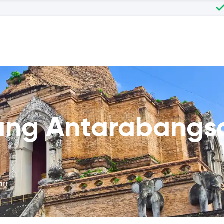
ang Antarabangs
an