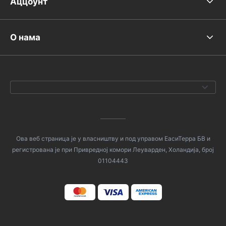
Аццоунт
О нама
Ова веб страница је у власништву и под управом ЕасиТерра БВ и
регистрована је при Привредној комори Леуварден, Холандија, број
01104443