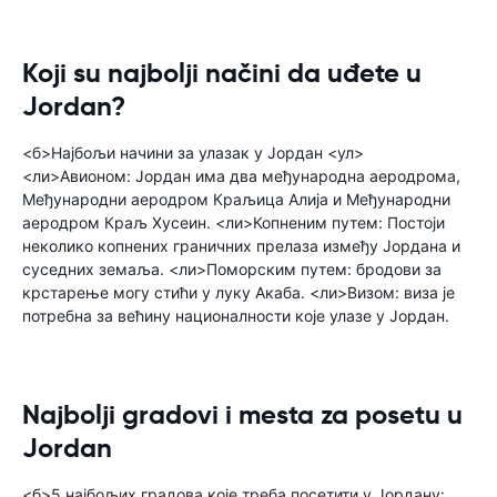
Koji su najbolji načini da uđete u
Jordan?
<б>Најбољи начини за улазак у Јордан <ул>
<ли>Авионом: Јордан има два међународна аеродрома,
Међународни аеродром Краљица Алија и Међународни
аеродром Краљ Хусеин. <ли>Копненим путем: Постоји
неколико копнених граничних прелаза између Јордана и
суседних земаља. <ли>Поморским путем: бродови за
крстарење могу стићи у луку Акаба. <ли>Визом: виза је
потребна за већину националности које улазе у Јордан.
Najbolji gradovi i mesta za posetu u
Jordan
<б>5 најбољих градова које треба посетити у Јордану: