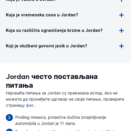
Koja je vremenska zona u Jordan?
Koja su različita ograničenja brzine u Jordan?
Koji je službeni govorni jezik u Jordan?
Jordan често постављана
питања
Најчешћа питања за Jordan су приказана испод. Ако не
можете да пронађете одговор на своје питање, проверите
страницу
фак
.
Prošlog meseca, prosečna dužina iznajmljivanje
automobila u Jordan je 11 dana.