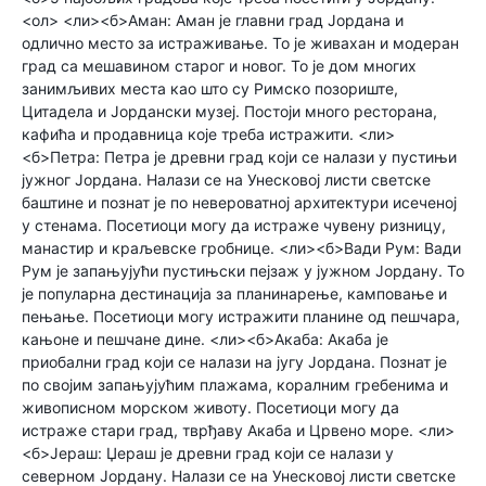
<ол> <ли><б>Аман: Аман је главни град Јордана и
одлично место за истраживање. То је живахан и модеран
град са мешавином старог и новог. То је дом многих
занимљивих места као што су Римско позориште,
Цитадела и Јордански музеј. Постоји много ресторана,
кафића и продавница које треба истражити. <ли>
<б>Петра: Петра је древни град који се налази у пустињи
јужног Јордана. Налази се на Унесковој листи светске
баштине и познат је по невероватној архитектури исеченој
у стенама. Посетиоци могу да истраже чувену ризницу,
манастир и краљевске гробнице. <ли><б>Вади Рум: Вади
Рум је запањујући пустињски пејзаж у јужном Јордану. То
је популарна дестинација за планинарење, камповање и
пењање. Посетиоци могу истражити планине од пешчара,
кањоне и пешчане дине. <ли><б>Акаба: Акаба је
приобални град који се налази на југу Јордана. Познат је
по својим запањујућим плажама, коралним гребенима и
живописном морском животу. Посетиоци могу да
истраже стари град, тврђаву Акаба и Црвено море. <ли>
<б>Јераш: Џераш је древни град који се налази у
северном Јордану. Налази се на Унесковој листи светске