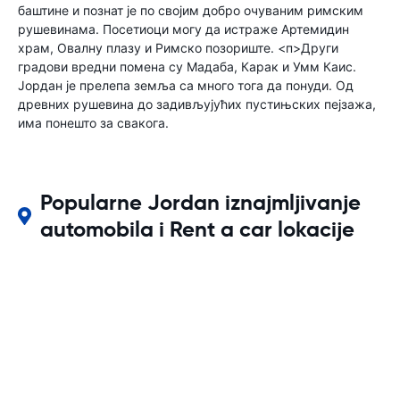
баштине и познат је по својим добро очуваним римским
рушевинама. Посетиоци могу да истраже Артемидин
храм, Овалну плазу и Римско позориште. <п>Други
градови вредни помена су Мадаба, Карак и Умм Каис.
Јордан је прелепа земља са много тога да понуди. Од
древних рушевина до задивљујућих пустињских пејзажа,
има понешто за свакога.
Popularne Jordan iznajmljivanje
automobila i Rent a car lokacije