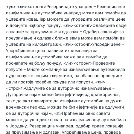
<ул> <ли><стронг>Резервирајте унапред – Резервисање
изнајмљивања аутомобила унапред може вам помоћи да
уштедите новац јер можете да упоредите различите цене
и добијете најбољу понуду. <ли><стронг>Одаберите своје
локације за преузимање и одлазак – Одабир локације за
преузимање и одлазак ближе вама може вам помоћи да
уштедите на километражи. <ли><стронг>Упореди цене –
Упоређивање цена различитих компанија за
изнајмљивање аутомобила може вам помоћи да
пронађете најбољу понуду. <ли><стронг>Проверите
попусте – Многе компаније за изнајмљивање аутомобила
нуде попусте својим клијентима, па обавезно проверите
да ли постоје посебне понуде или попусти. <ли>
<стронг>Одлучите се за дугорочно изнајмљивање –
Дугорочни најам може бити јефтинији од краткорочног,
тако да ако планирате да изнајмите аутомобил на дужи
временски период, можда ће бити јефтиније да одлучити
се за дугорочни најам. <п>Праћењем ових савета,
можете да уштедите новац на изнајмљивању аутомобила
у Јордану. Резервација унапред, одабир праве локације
за преузимање и одлазак, упоређивање цена, провера