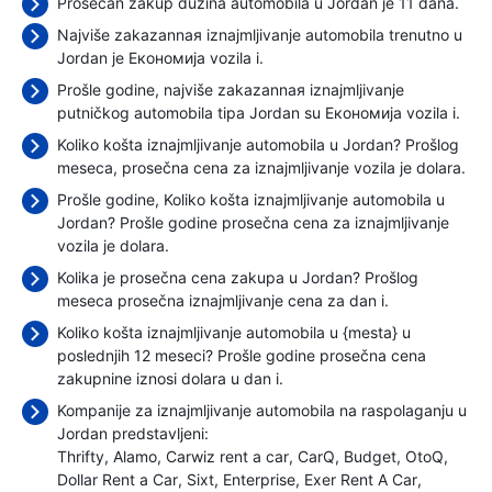
Prosečan zakup dužina automobila u Jordan je 11 dana.
Najviše zakazannaя iznajmljivanje automobila trenutno u
Jordan je Економија vozila i.
Prošle godine, najviše zakazannaя iznajmljivanje
putničkog automobila tipa Jordan su Економија vozila i.
Koliko košta iznajmljivanje automobila u Jordan? Prošlog
meseca, prosečna cena za iznajmljivanje vozila je
dolara.
Prošle godine, Koliko košta iznajmljivanje automobila u
Jordan? Prošle godine prosečna cena za iznajmljivanje
vozila je
dolara.
Kolika je prosečna cena zakupa u Jordan? Prošlog
meseca prosečna iznajmljivanje cena
za dan i.
Koliko košta iznajmljivanje automobila u {mesta} u
poslednjih 12 meseci? Prošle godine prosečna cena
zakupnine iznosi
dolara u dan i.
Kompanije za iznajmljivanje automobila na raspolaganju u
Jordan predstavljeni:
Thrifty
Alamo
Carwiz rent a car
CarQ
Budget
OtoQ
Dollar Rent a Car
Sixt
Enterprise
Exer Rent A Car