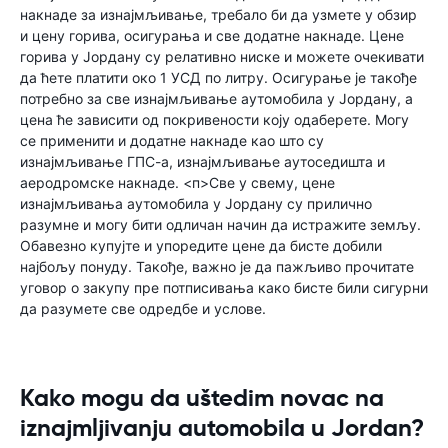
накнаде за изнајмљивање, требало би да узмете у обзир
и цену горива, осигурања и све додатне накнаде. Цене
горива у Јордану су релативно ниске и можете очекивати
да ћете платити око 1 УСД по литру. Осигурање је такође
потребно за све изнајмљивање аутомобила у Јордану, а
цена ће зависити од покривености коју одаберете. Могу
се применити и додатне накнаде као што су
изнајмљивање ГПС-а, изнајмљивање аутоседишта и
аеродромске накнаде. <п>Све у свему, цене
изнајмљивања аутомобила у Јордану су прилично
разумне и могу бити одличан начин да истражите земљу.
Обавезно купујте и упоредите цене да бисте добили
најбољу понуду. Такође, важно је да пажљиво прочитате
уговор о закупу пре потписивања како бисте били сигурни
да разумете све одредбе и услове.
Kako mogu da uštedim novac na
iznajmljivanju automobila u Jordan?