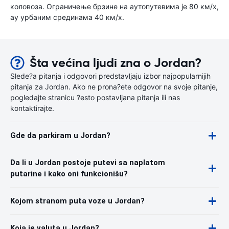
коловоза. Ограничење брзине на аутопутевима је 80 км/х,
ау урбаним срединама 40 км/х.
Šta većina ljudi zna o Jordan?
Slede?a pitanja i odgovori predstavljaju izbor najpopularnijih
pitanja za Jordan. Ako ne prona?ete odgovor na svoje pitanje,
pogledajte stranicu ?esto postavljana pitanja ili nas
kontaktirajte.
Gde da parkiram u Jordan?
Da li u Jordan postoje putevi sa naplatom
putarine i kako oni funkcionišu?
Kojom stranom puta voze u Jordan?
Koja je valuta u Jordan?