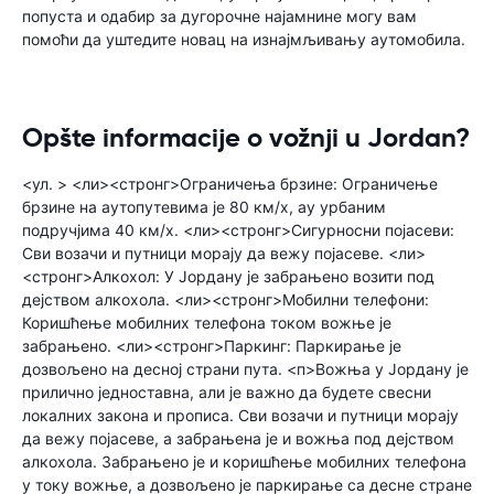
попуста и одабир за дугорочне најамнине могу вам
помоћи да уштедите новац на изнајмљивању аутомобила.
Opšte informacije o vožnji u Jordan?
<ул. > <ли><стронг>Ограничења брзине: Ограничење
брзине на аутопутевима је 80 км/х, ау урбаним
подручјима 40 км/х. <ли><стронг>Сигурносни појасеви:
Сви возачи и путници морају да вежу појасеве. <ли>
<стронг>Алкохол: У Јордану је забрањено возити под
дејством алкохола. <ли><стронг>Мобилни телефони:
Коришћење мобилних телефона током вожње је
забрањено. <ли><стронг>Паркинг: Паркирање је
дозвољено на десној страни пута. <п>Вожња у Јордану је
прилично једноставна, али је важно да будете свесни
локалних закона и прописа. Сви возачи и путници морају
да вежу појасеве, а забрањена је и вожња под дејством
алкохола. Забрањено је и коришћење мобилних телефона
у току вожње, а дозвољено је паркирање са десне стране