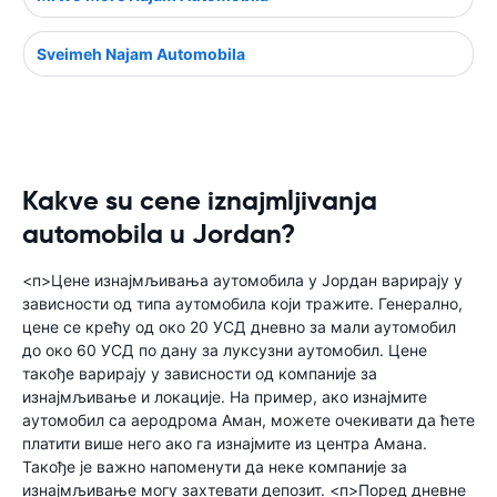
Sveimeh Najam Automobila
Kakve su cene iznajmljivanja
automobila u Jordan?
<п>Цене изнајмљивања аутомобила у Јордан варирају у
зависности од типа аутомобила који тражите. Генерално,
цене се крећу од око 20 УСД дневно за мали аутомобил
до око 60 УСД по дану за луксузни аутомобил. Цене
такође варирају у зависности од компаније за
изнајмљивање и локације. На пример, ако изнајмите
аутомобил са аеродрома Аман, можете очекивати да ћете
платити више него ако га изнајмите из центра Амана.
Такође је важно напоменути да неке компаније за
изнајмљивање могу захтевати депозит. <п>Поред дневне