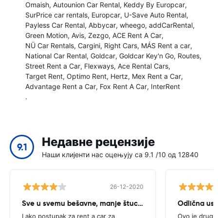
Omaish
Autounion Car Rental
Keddy By Europcar
SurPrice car rentals
Europcar
U-Save Auto Rental
Payless Car Rental
Abbycar
wheego
addCarRental
Green Motion
Avis
Zezgo
ACE Rent A Car
NÜ Car Rentals
Cargini
Right Cars
MÁS Rent a car
National Car Rental
Goldcar
Goldcar Key'n Go
Routes
Street Rent a Car
Flexways
Ace Rental Cars
Target Rent
Optimo Rent
Hertz
Mex Rent a Car
Advantage Rent a Car
Fox Rent A Car
InterRent
.
Недавне рецензије
9.1
Наши клијенти нас оцењују са 9.1 /10 од 12840
26-12-2020
Sve u svemu bešavne, manje štucanje
Odlična us
Lako postupak za rent a car za
Ovo je drugi 