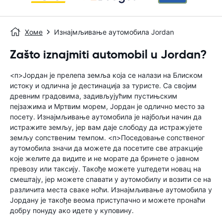
Хоме
Изнајмљивање аутомобила Jordan
Zašto iznajmiti automobil u Jordan?
<п>Јордан је прелепа земља која се налази на Блиском
истоку и одлична је дестинација за туристе. Са својим
древним градовима, задивљујућим пустињским
пејзажима и Мртвим морем, Јордан је одлично место за
посету. Изнајмљивање аутомобила је најбољи начин да
истражите земљу, јер вам даје слободу да истражујете
земљу сопственим темпом. <п>Поседовање сопственог
аутомобила значи да можете да посетите све атракције
које желите да видите и не морате да бринете о јавном
превозу или таксију. Такође можете уштедети новац на
смештају, јер можете спавати у аутомобилу и возити се на
различита места сваке ноћи. Изнајмљивање аутомобила у
Јордану је такође веома приступачно и можете пронаћи
добру понуду ако идете у куповину.