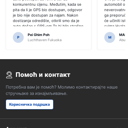
konkurentnu cijenu. Međutim, kada se
automobil ove
pita da li je GPS bio dostupan, odgovor
neverovatno, 
je bio nije dostupan za najam. Nakon
ga preporučit
dostizanja odredište, otkrili smo da je
će učiniti isto
auto došao s GPS-om.To bi bilo strašno
svima.Hvala š
da smo odlučili kupiti GPS kao što je
jednostavan.
Pei Ghim Poh
MAI
bilo potrebno za navigaciju japanski
P
M
Luchthaven Fukuoka
Abu D
puteva.
Помоћ и контакт
Потребна вам је помоћ? Молимо контактирајте наше
стручњаке за изнајмљивање.
Корисничка подршка