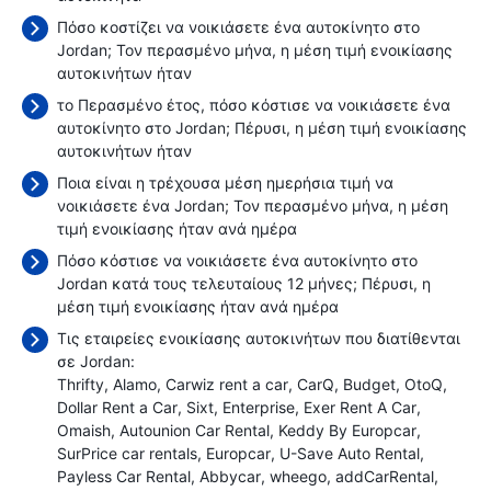
Πόσο κοστίζει να νοικιάσετε ένα αυτοκίνητο στο
Jordan; Τον περασμένο μήνα, η μέση τιμή ενοικίασης
αυτοκινήτων ήταν
το Περασμένο έτος, πόσο κόστισε να νοικιάσετε ένα
αυτοκίνητο στο Jordan; Πέρυσι, η μέση τιμή ενοικίασης
αυτοκινήτων ήταν
Ποια είναι η τρέχουσα μέση ημερήσια τιμή να
νοικιάσετε ένα Jordan; Τον περασμένο μήνα, η μέση
τιμή ενοικίασης ήταν
ανά ημέρα
Πόσο κόστισε να νοικιάσετε ένα αυτοκίνητο στο
Jordan κατά τους τελευταίους 12 μήνες; Πέρυσι, η
μέση τιμή ενοικίασης ήταν
ανά ημέρα
Τις εταιρείες ενοικίασης αυτοκινήτων που διατίθενται
σε Jordan:
Thrifty
Alamo
Carwiz rent a car
CarQ
Budget
OtoQ
Dollar Rent a Car
Sixt
Enterprise
Exer Rent A Car
Omaish
Autounion Car Rental
Keddy By Europcar
SurPrice car rentals
Europcar
U-Save Auto Rental
Payless Car Rental
Abbycar
wheego
addCarRental