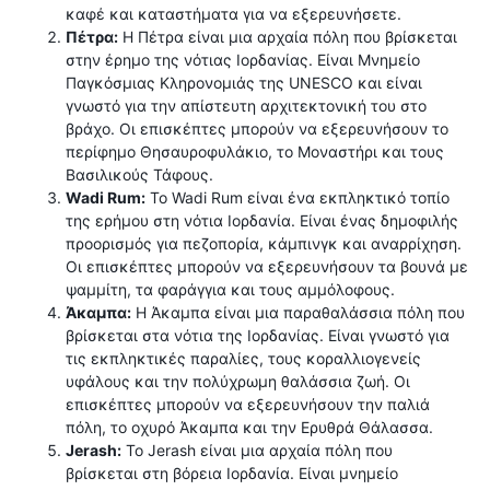
καφέ και καταστήματα για να εξερευνήσετε.
Πέτρα:
Η Πέτρα είναι μια αρχαία πόλη που βρίσκεται
στην έρημο της νότιας Ιορδανίας. Είναι Μνημείο
Παγκόσμιας Κληρονομιάς της UNESCO και είναι
γνωστό για την απίστευτη αρχιτεκτονική του στο
βράχο. Οι επισκέπτες μπορούν να εξερευνήσουν το
περίφημο Θησαυροφυλάκιο, το Μοναστήρι και τους
Βασιλικούς Τάφους.
Wadi Rum:
Το Wadi Rum είναι ένα εκπληκτικό τοπίο
της ερήμου στη νότια Ιορδανία. Είναι ένας δημοφιλής
προορισμός για πεζοπορία, κάμπινγκ και αναρρίχηση.
Οι επισκέπτες μπορούν να εξερευνήσουν τα βουνά με
ψαμμίτη, τα φαράγγια και τους αμμόλοφους.
Άκαμπα:
Η Άκαμπα είναι μια παραθαλάσσια πόλη που
βρίσκεται στα νότια της Ιορδανίας. Είναι γνωστό για
τις εκπληκτικές παραλίες, τους κοραλλιογενείς
υφάλους και την πολύχρωμη θαλάσσια ζωή. Οι
επισκέπτες μπορούν να εξερευνήσουν την παλιά
πόλη, το οχυρό Άκαμπα και την Ερυθρά Θάλασσα.
Jerash:
Το Jerash είναι μια αρχαία πόλη που
βρίσκεται στη βόρεια Ιορδανία. Είναι μνημείο