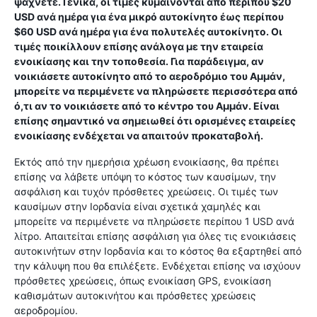
ψάχνετε. Γενικά, οι τιμές κυμαίνονται από περίπου $20
USD ανά ημέρα για ένα μικρό αυτοκίνητο έως περίπου
$60 USD ανά ημέρα για ένα πολυτελές αυτοκίνητο. Οι
τιμές ποικίλλουν επίσης ανάλογα με την εταιρεία
ενοικίασης και την τοποθεσία. Για παράδειγμα, αν
νοικιάσετε αυτοκίνητο από το αεροδρόμιο του Αμμάν,
μπορείτε να περιμένετε να πληρώσετε περισσότερα από
ό,τι αν το νοικιάσετε από το κέντρο του Αμμάν. Είναι
επίσης σημαντικό να σημειωθεί ότι ορισμένες εταιρείες
ενοικίασης ενδέχεται να απαιτούν προκαταβολή.
Εκτός από την ημερήσια χρέωση ενοικίασης, θα πρέπει
επίσης να λάβετε υπόψη το κόστος των καυσίμων, την
ασφάλιση και τυχόν πρόσθετες χρεώσεις. Οι τιμές των
καυσίμων στην Ιορδανία είναι σχετικά χαμηλές και
μπορείτε να περιμένετε να πληρώσετε περίπου 1 USD ανά
λίτρο. Απαιτείται επίσης ασφάλιση για όλες τις ενοικιάσεις
αυτοκινήτων στην Ιορδανία και το κόστος θα εξαρτηθεί από
την κάλυψη που θα επιλέξετε. Ενδέχεται επίσης να ισχύουν
πρόσθετες χρεώσεις, όπως ενοικίαση GPS, ενοικίαση
καθισμάτων αυτοκινήτου και πρόσθετες χρεώσεις
αεροδρομίου.