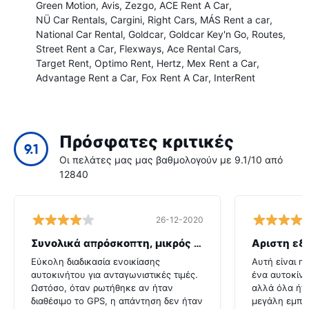
Green Motion
Avis
Zezgo
ACE Rent A Car
NÜ Car Rentals
Cargini
Right Cars
MÁS Rent a car
National Car Rental
Goldcar
Goldcar Key'n Go
Routes
Street Rent a Car
Flexways
Ace Rental Cars
Target Rent
Optimo Rent
Hertz
Mex Rent a Car
Advantage Rent a Car
Fox Rent A Car
InterRent
Πρόσφατες κριτικές
9.1
Οι πελάτες μας μας βαθμολογούν με 9.1/10 από
12840
26-12-2020
Συνολικά απρόσκοπτη, μικρός λόξυγκας
Αριστη εξ
Εύκολη διαδικασία ενοικίασης
Αυτή είναι η
αυτοκινήτου για ανταγωνιστικές τιμές.
ένα αυτοκίνη
Ωστόσο, όταν ρωτήθηκε αν ήταν
αλλά όλα ήτ
διαθέσιμο το GPS, η απάντηση δεν ήταν
μεγάλη εμπει