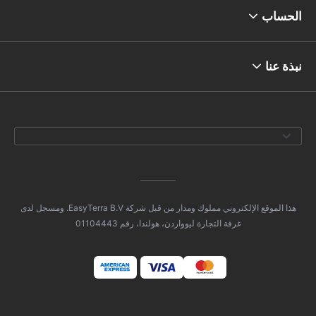
الحساب
نبذة عنا
هذا الموقع الإلكتروني مملوك ومدار من قبل شركة EasyTerra B.V. ومسجل لدى
غرفة التجارة ليوواردن، هولندا، رقم 01104443