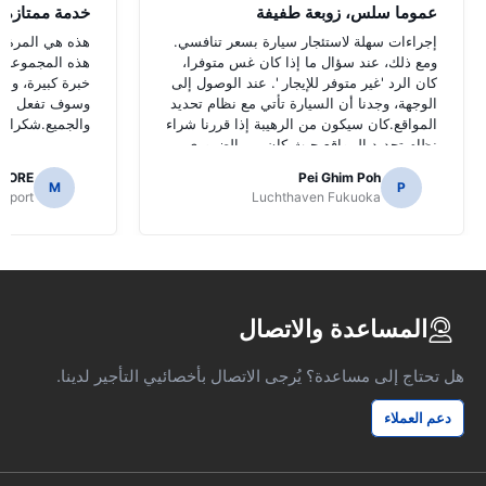
عموما سلس، زوبعة طفيفة
خدمة ممتازة
إجراءات سهلة لاستئجار سيارة بسعر تنافسي.
هذه هي المرة ال
ومع ذلك، عند سؤال ما إذا كان غس متوفرا،
هذه المجموعة و
كان الرد 'غير متوفر للإيجار '. عند الوصول إلى
خبرة كبيرة، وأو
الوجهة، وجدنا أن السيارة تأتي مع نظام تحديد
وسوف تفعل الش
المواقع.كان سيكون من الرهيبة إذا قررنا شراء
والجميع.شكرا لج
نظام تحديد المواقع حيث كان من الضروري
للتنقل الطرق اليابانية.
AORE
Pei Ghim Poh
M
P
irport
Luchthaven Fukuoka
المساعدة والاتصال
هل تحتاج إلى مساعدة؟ يُرجى الاتصال بأخصائيي التأجير لدينا.
دعم العملاء