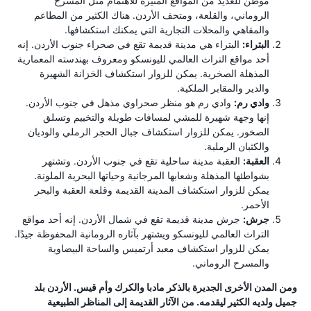
موطن للعديد من المواقع المثيرة للاهتمام مثل المسرح
الروماني، والقلعة، ومتحف الأردن. هناك الكثير من المطاعم
والمقاهي والمحلات التجارية التي يمكنك استكشافها.
البتراء:
البتراء هي مدينة قديمة تقع في صحراء جنوب الأردن. إنه
أحد مواقع التراث العالمي لليونسكو ومعروف بهندسته المعمارية
المذهلة الصخرية. يمكن للزوار استكشاف الخزانة الشهيرة
والدير والمقابر الملكية.
وادي رم:
وادي رم هو منظر صحراوي مذهل في جنوب الأردن.
إنها وجهة شهيرة للمشي لمسافات طويلة والتخييم وتسلق
الصخور. يمكن للزوار استكشاف جبال الحجر الرملي والوديان
والكثبان الرملية.
العقبة:
العقبة مدينة ساحلية تقع في جنوب الأردن. وتشتهر
بشواطئها المذهلة وشعابها المرجانية وحياتها البحرية الملونة.
يمكن للزوار استكشاف المدينة القديمة وقلعة العقبة والبحر
الأحمر.
جرش:
جرش مدينة قديمة تقع في شمال الأردن. إنه أحد مواقع
التراث العالمي لليونسكو ويشتهر بآثاره الرومانية المحفوظة جيدًا.
يمكن للزوار استكشاف معبد أرتميس والساحة البيضاوية
والمسرح الروماني.
ومن المدن الأخرى الجديرة بالذكر مادبا والكرك وأم قيس. الأردن بلد
جميل ولديه الكثير ليقدمه. من الآثار القديمة إلى المناظر الطبيعية