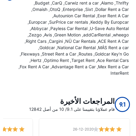
Budget
CarQ
Carwiz rent a car
Alamo
Thrifty
Omaish
OtoQ
Enterprise
Sixt
Dollar Rent a Car
Autounion Car Rental
Exer Rent A Car
Europcar
SurPrice car rentals
Keddy By Europcar
Abbycar
Payless Car Rental
U-Save Auto Rental
Zezgo
Avis
Green Motion
addCarRental
wheego
Right Cars
Cargini
NÜ Car Rentals
ACE Rent A Car
Goldcar
National Car Rental
MÁS Rent a car
Flexways
Street Rent a Car
Routes
Goldcar Key'n Go
Hertz
Optimo Rent
Target Rent
Ace Rental Cars
Fox Rent A Car
Advantage Rent a Car
Mex Rent a Car
InterRent
المراجعات الأخيرة
9.1
قام عملاؤنا بتقييمنا على 9.1/ 10 من أصل 12842
26-12-2020