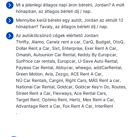
Mi a jelenlegi átlagos napi áron bérelni, Jordan? A múlt
hónapban, az átlagos bérleti díj
/ nap.
Mennyibe kerül bérelni egy autót, Jordan az elmúlt 12
hónapban? Tavaly, az átlagos bérleti díj
/ nap.
Az autókölcsönző cégek elérhető Jordan:
Thrifty
Alamo
Carwiz rent a car
CarQ
Budget
OtoQ
Dollar Rent a Car
Sixt
Enterprise
Exer Rent A Car
Omaish
Autounion Car Rental
Keddy By Europcar
SurPrice car rentals
Europcar
U-Save Auto Rental
Payless Car Rental
Abbycar
wheego
addCarRental
Green Motion
Avis
Zezgo
ACE Rent A Car
NÜ Car Rentals
Cargini
Right Cars
MÁS Rent a car
National Car Rental
Goldcar
Goldcar Key'n Go
Routes
Street Rent a Car
Flexways
Ace Rental Cars
Target Rent
Optimo Rent
Hertz
Mex Rent a Car
Advantage Rent a Car
Fox Rent A Car
InterRent
.