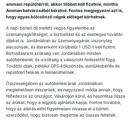
ammani repülőtérről, akkor többet kell fizetnie, mintha
Amman belvárosából bérelné. Fontos megjegyezni azt is,
hogy egyes kölcsönző cégek előleget kérhetnek.
A napi bérleti díj mellett vegye figyelembe az
üzemanyagköltséget, a biztosítást és az esetleges további
díjakat is. Jordániában az üzemanyagárak viszonylag
alacsonyak, és literenként körülbelül 1 USD-t kell fizetni.
Biztosításra is szükség van Jordániában minden
autóbérlésnél, és a költség a választott fedezettől függ.
További díjak, például GPS-kölcsönzés, autóülésbérlés és
repülőtéri felárak is felmerülhetnek.
Összességében az autóbérlési árak Jordániában
meglehetősen ésszerűek, és nagyszerű módja annak, hogy
felfedezze az országot. Vásároljon körül, és hasonlítsa össze
az árakat, hogy a legjobb ajánlatot kapja. Fontos továbbá,
hogy az aláírás előtt figyelmesen olvassa el a bérleti
szerződést, hogy biztosan megértse az összes feltételt.