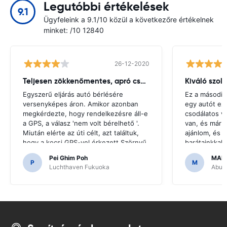
Legutóbbi értékelések
9.1
Ügyfeleink a 9.1/10 közül a következőre értékelnek
minket: /10 12840
26-12-2020
Teljesen zökkenőmentes, apró csuklás
Kiváló szol
Egyszerű eljárás autó bérlésére
Ez a második
versenyképes áron. Amikor azonban
egy autót ez
megkérdezte, hogy rendelkezésre áll-e
csodálatos v
a GPS, a válasz 'nem volt bérelhető '.
van, és már 
Miután elérte az úti célt, azt találtuk,
ajánlom, és u
hogy a kocsi GPS-vel érkezett.Szörnyű
barátainkkal
lenne, ha úgy döntöttünk, hogy olyan
hogy megfize
Pei Ghim Poh
MAI
GPS-t vásárolunk, amire szükség van a
P
M
Luchthaven Fukuoka
Abu D
japán utak navigálásához.