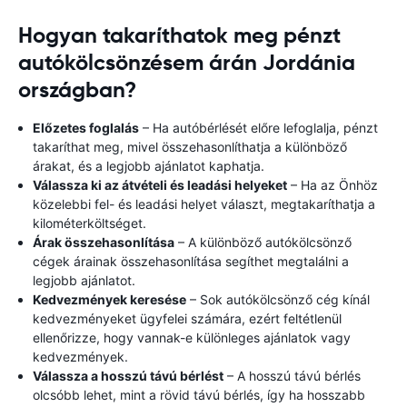
Hogyan takaríthatok meg pénzt
autókölcsönzésem árán Jordánia
országban?
Előzetes foglalás
– Ha autóbérlését előre lefoglalja, pénzt
takaríthat meg, mivel összehasonlíthatja a különböző
árakat, és a legjobb ajánlatot kaphatja.
Válassza ki az átvételi és leadási helyeket
– Ha az Önhöz
közelebbi fel- és leadási helyet választ, megtakaríthatja a
kilométerköltséget.
Árak összehasonlítása
– A különböző autókölcsönző
cégek árainak összehasonlítása segíthet megtalálni a
legjobb ajánlatot.
Kedvezmények keresése
– Sok autókölcsönző cég kínál
kedvezményeket ügyfelei számára, ezért feltétlenül
ellenőrizze, hogy vannak-e különleges ajánlatok vagy
kedvezmények.
Válassza a hosszú távú bérlést
– A hosszú távú bérlés
olcsóbb lehet, mint a rövid távú bérlés, így ha hosszabb