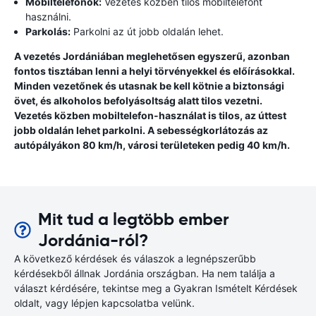
Mobiltelefonok:
Vezetés közben tilos mobiltelefont
használni.
Parkolás:
Parkolni az út jobb oldalán lehet.
A vezetés Jordániában meglehetősen egyszerű, azonban
fontos tisztában lenni a helyi törvényekkel és előírásokkal.
Minden vezetőnek és utasnak be kell kötnie a biztonsági
övet, és alkoholos befolyásoltság alatt tilos vezetni.
Vezetés közben mobiltelefon-használat is tilos, az úttest
jobb oldalán lehet parkolni. A sebességkorlátozás az
autópályákon 80 km/h, városi területeken pedig 40 km/h.
Mit tud a legtöbb ember
Jordánia-ról?
A következő kérdések és válaszok a legnépszerűbb
kérdésekből állnak Jordánia országban. Ha nem találja a
választ kérdésére, tekintse meg a Gyakran Ismételt Kérdések
oldalt, vagy lépjen kapcsolatba velünk.