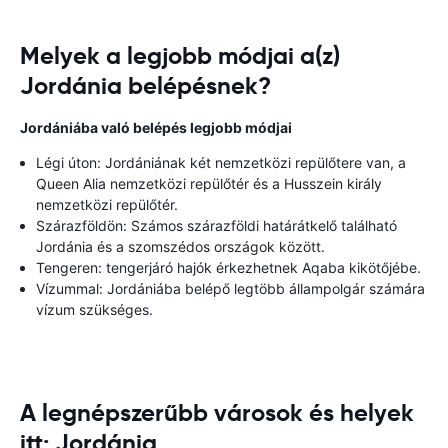
Melyek a legjobb módjai a(z)
Jordánia belépésnek?
Jordániába való belépés legjobb módjai
Légi úton: Jordániának két nemzetközi repülőtere van, a
Queen Alia nemzetközi repülőtér és a Husszein király
nemzetközi repülőtér.
Szárazföldön: Számos szárazföldi határátkelő található
Jordánia és a szomszédos országok között.
Tengeren: tengerjáró hajók érkezhetnek Aqaba kikötőjébe.
Vízummal: Jordániába belépő legtöbb állampolgár számára
vízum szükséges.
A legnépszerűbb városok és helyek
itt: Jordánia