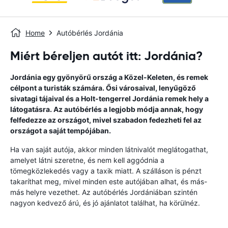
Home
Autóbérlés Jordánia
Miért béreljen autót itt: Jordánia?
Jordánia egy gyönyörű ország a Közel-Keleten, és remek
célpont a turisták számára. Ősi városaival, lenyűgöző
sivatagi tájaival és a Holt-tengerrel Jordánia remek hely a
látogatásra. Az autóbérlés a legjobb módja annak, hogy
felfedezze az országot, mivel szabadon fedezheti fel az
országot a saját tempójában.
Ha van saját autója, akkor minden látnivalót meglátogathat,
amelyet látni szeretne, és nem kell aggódnia a
tömegközlekedés vagy a taxik miatt. A szálláson is pénzt
takaríthat meg, mivel minden este autójában alhat, és más-
más helyre vezethet. Az autóbérlés Jordániában szintén
nagyon kedvező árú, és jó ajánlatot találhat, ha körülnéz.