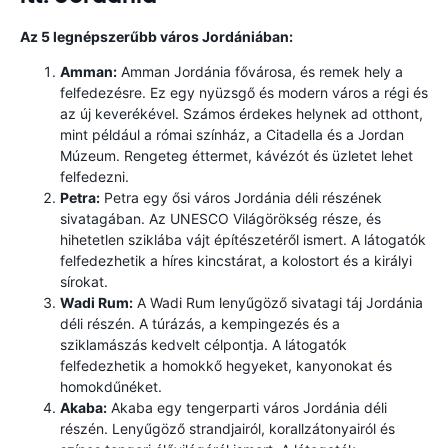
Az 5 legnépszerűbb város Jordániában:
Amman:
Amman Jordánia fővárosa, és remek hely a
felfedezésre. Ez egy nyüzsgő és modern város a régi és
az új keverékével. Számos érdekes helynek ad otthont,
mint például a római színház, a Citadella és a Jordan
Múzeum. Rengeteg éttermet, kávézót és üzletet lehet
felfedezni.
Petra:
Petra egy ősi város Jordánia déli részének
sivatagában. Az UNESCO Világörökség része, és
hihetetlen sziklába vájt építészetéről ismert. A látogatók
felfedezhetik a híres kincstárat, a kolostort és a királyi
sírokat.
Wadi Rum:
A Wadi Rum lenyűgöző sivatagi táj Jordánia
déli részén. A túrázás, a kempingezés és a
sziklamászás kedvelt célpontja. A látogatók
felfedezhetik a homokkő hegyeket, kanyonokat és
homokdűnéket.
Akaba:
Akaba egy tengerparti város Jordánia déli
részén. Lenyűgöző strandjairól, korallzátonyairól és