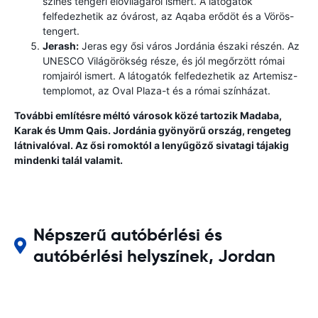
színes tengeri élővilágáról ismert. A látogatók
felfedezhetik az óvárost, az Aqaba erődöt és a Vörös-
tengert.
Jerash:
Jeras egy ősi város Jordánia északi részén. Az
UNESCO Világörökség része, és jól megőrzött római
romjairól ismert. A látogatók felfedezhetik az Artemisz-
templomot, az Oval Plaza-t és a római színházat.
További említésre méltó városok közé tartozik Madaba,
Karak és Umm Qais. Jordánia gyönyörű ország, rengeteg
látnivalóval. Az ősi romoktól a lenyűgöző sivatagi tájakig
mindenki talál valamit.
Népszerű autóbérlési és
autóbérlési helyszínek, Jordan