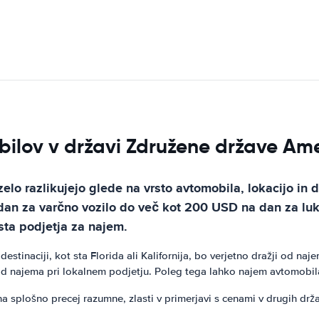
ilov v državi Združene države Ame
lo razlikujejo glede na vrsto avtomobila, lokacijo in
an za varčno vozilo do več kot 200 USD na dan za luk
rsta podjetja za najem.
destinaciji, kot sta Florida ali Kalifornija, bo verjetno dražji od 
od najema pri lokalnem podjetju. Poleg tega lahko najem avtomobil
splošno precej razumne, zlasti v primerjavi s cenami v drugih drža