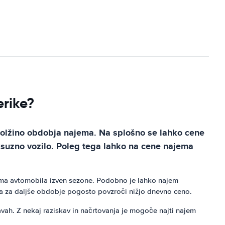
rike?
 dolžino obdobja najema. Na splošno se lahko cene
suzno vozilo. Poleg tega lahko na cene najema
najema avtomobila izven sezone. Podobno je lahko najem
a za daljše obdobje pogosto povzroči nižjo dnevno ceno.
vah. Z nekaj raziskav in načrtovanja je mogoče najti najem