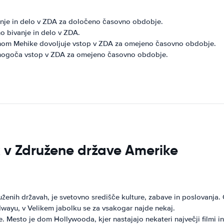
vanje in delo v ZDA za določeno časovno obdobje.
o bivanje in delo v ZDA.
anom Mehike dovoljuje vstop v ZDA za omejeno časovno obdobje.
 omogoča vstop v ZDA za omejeno časovno obdobje.
sk v Združene države Amerike
enih državah, je svetovno središče kulture, zabave in poslovanja. 
wayu, v Velikem jabolku se za vsakogar najde nekaj.
 Mesto je dom Hollywooda, kjer nastajajo nekateri največji filmi in 