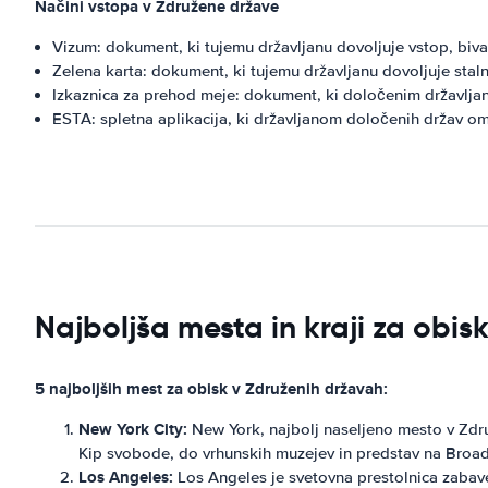
Načini vstopa v Združene države
Vizum: dokument, ki tujemu državljanu dovoljuje vstop, bi
Zelena karta: dokument, ki tujemu državljanu dovoljuje staln
Izkaznica za prehod meje: dokument, ki določenim državlj
ESTA: spletna aplikacija, ki državljanom določenih držav
Najboljša mesta in kraji za obi
5 najboljših mest za obisk v Združenih državah:
New York City:
New York, najbolj naseljeno mesto v Združ
Kip svobode, do vrhunskih muzejev in predstav na Broad
Los Angeles:
Los Angeles je svetovna prestolnica zabave.