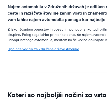
Najem avtomobila v Združenih državah je odličen 
ceste in raziščete številne zanimivosti in znamenito
vam lahko najem avtomobila pomaga kar najbolje iz
Z izkoriščanjem popustov in posebnih ponudb lahko tudi prih
skupine. Poleg tega lahko prihranite denar, če najem avtomobi
udobju lastnega avtomobila, medtem ko še vedno doživljate l
Izpolnite vodnik za Združene države Amerike
Kateri so najboljši načini za vs