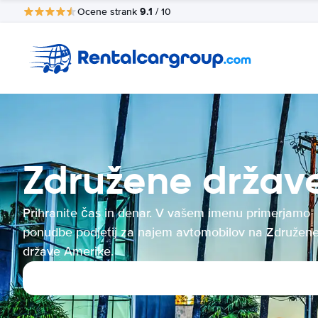
9.1
Ocene strank
/ 10
Združene držav
Prihranite čas in denar. V vašem imenu primerjamo
ponudbe podjetij za najem avtomobilov na Združen
države Amerike.