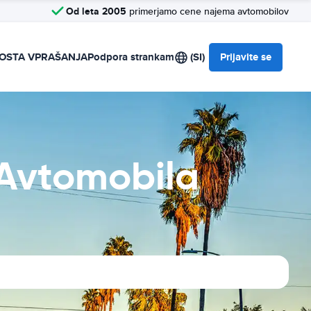
Od leta 2005
primerjamo cene najema avtomobilov
OSTA VPRAŠANJA
Podpora strankam
(SI)
Prijavite se
Avtomobila