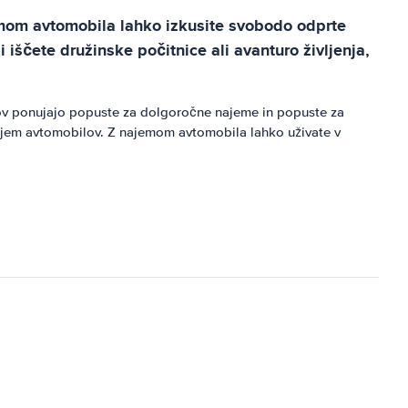
emom avtomobila lahko izkusite svobodo odprte
i iščete družinske počitnice ali avanturo življenja,
lov ponujajo popuste za dolgoročne najeme in popuste za
najem avtomobilov. Z najemom avtomobila lahko uživate v