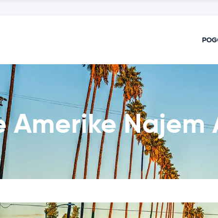
POG
e Amerike Najem 
e