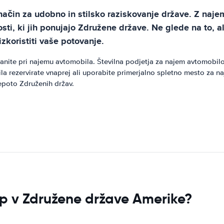
način za udobno in stilsko raziskovanje države. Z naj
sti, ki jih ponujajo Združene države. Ne glede na to, al
koristiti vaše potovanje.
ranite pri najemu avtomobila. Številna podjetja za najem avtomobi
la rezervirate vnaprej ali uporabite primerjalno spletno mesto za 
epoto Združenih držav.
top v Združene države Amerike?