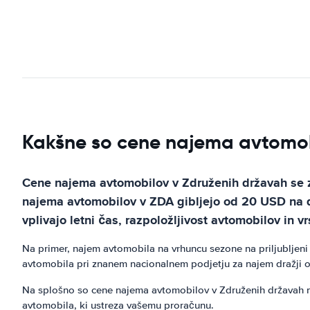
Kakšne so cene najema avtomob
Cene najema avtomobilov v Združenih državah se ze
najema avtomobilov v ZDA gibljejo od 20 USD na d
vplivajo letni čas, razpoložljivost avtomobilov in v
Na primer, najem avtomobila na vrhuncu sezone na priljubljeni 
avtomobila pri znanem nacionalnem podjetju za najem dražji 
Na splošno so cene najema avtomobilov v Združenih državah na 
avtomobila, ki ustreza vašemu proračunu.