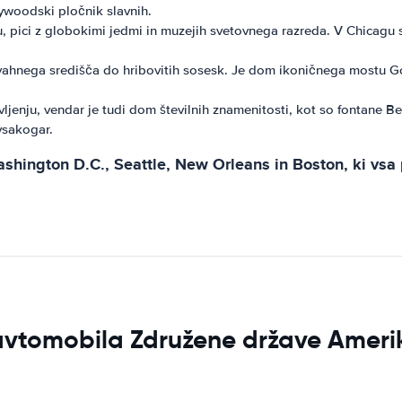
lywoodski pločnik slavnih.
 pici z globokimi jedmi in muzejih svetovnega razreda. V Chicagu 
vahnega središča do hribovitih sosesk. Je dom ikoničnega mostu Gol
jenju, vendar je tudi dom številnih znamenitosti, kot so fontane Bel
vsakogar.
ashington D.C., Seattle, New Orleans in Boston, ki vsa 
 avtomobila Združene države Ameri