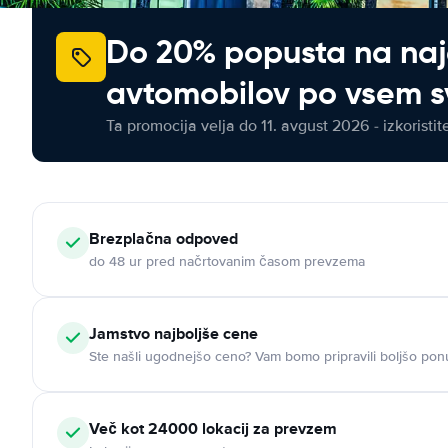
Do 20% popusta na na
avtomobilov po vsem s
Ta promocija velja do 11. avgust 2026 - izkoristit
Brezplačna odpoved
do 48 ur pred načrtovanim časom prevzema
Jamstvo najboljše cene
Ste našli ugodnejšo ceno? Vam bomo pripravili boljšo pon
Več kot 24000 lokacij za prevzem