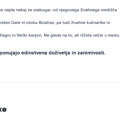
se najde nekaj za vsakogar, od njegovega živahnega središča
den Gate in otoka Alcatraz, pa tudi živahne kulinarike in
lagio in Veliki kanjon. Ne glede na to, ali iščete večer v mestu
ponujajo edinstvena doživetja in zanimivosti.
ke