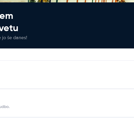
jem
vetu
e jo še danes!
udbo.