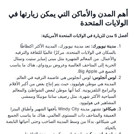
أهم المدن والأماكن التي يمكن زيارتها في
الولايات المتحدة
أفضل 5 مدن للزيارة في الولايات المتحدة الأمريكية:
مدينة نيويورك:
تعد مدينة نيويورك، المدينة الأكثر اكتظاظًا
بالسكان في الولايات المتحدة، مركزًا عالميًا للثقافة والترفيه
والأعمال. من المعالم الشهيرة مثل مبنى إمباير ستيت وتمثال
الحرية إلى المتاحف العالمية وعروض برودواي، هناك ما يناسب
الجميع في Big Apple.
لوس أنجلوس:
لوس أنجلوس هي عاصمة الترفيه في العالم.
المدينة هي موطن هوليوود، حيث يتم إنتاج بعض من أكبر الأفلام
والبرامج التلفزيونية. كما أنها موطن لبعض الشواطئ والمعالم
السياحية الأكثر شهرة، مثل رصيف سانتا مونيكا وممشى
المشاهير في هوليوود.
شيكاغو:
تشتهر مدينة Windy City بأفقها الشهير وأطباق البيتزا
العميقة والمتاحف ذات المستوى العالمي. هناك ما يناسب الجميع
في شيكاغو، بدءًا من وسط المدينة الصاخب وحتى أحيائها النابضة
بالحياة.
سان فرانسيسكو:
سان فرانسيسكو هي مدينة التناقضات، من