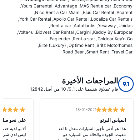
Yours Carrental
Advantage
MÁS Rent a car
Economy
Nico Rent a Car Miami
Bluu Car Rental
Acarent
York Car Rental
Apollo Car Rental
Localiza Car Rentals
Rent a car
Autatlantis
Yesaway
Unidas
Volta4u
Bidvest Car Rental
Cargini
Keddy By Europcar
Eaglerider
Rent a star
Goldcar Key'n Go
Elite (Luxury)
Optimo Rent
Britz Motorhomes
Road Bear
Smart Rent
Travel Car
المراجعات الأخيرة
9.1
قام عملاؤنا بتقييمنا على 9.1/ 10 من أصل 12842
18-01-2021
اسياس البرتو
على نحو سل
هذا هو أدنى تأجير السيارات معدل ثا لقد
ألامو لديه خدمة
تلقيت. الجودة والحالة من السيارة هو
ليس لدي شيء سل