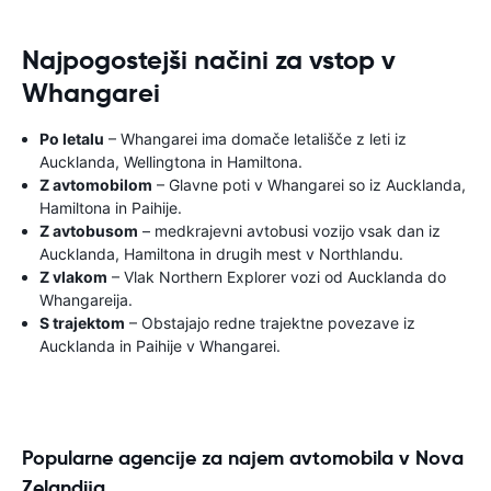
Najpogostejši načini za vstop v
Whangarei
Po letalu
– Whangarei ima domače letališče z leti iz
Aucklanda, Wellingtona in Hamiltona.
Z avtomobilom
– Glavne poti v Whangarei so iz Aucklanda,
Hamiltona in Paihije.
Z avtobusom
– medkrajevni avtobusi vozijo vsak dan iz
Aucklanda, Hamiltona in drugih mest v Northlandu.
Z vlakom
– Vlak Northern Explorer vozi od Aucklanda do
Whangareija.
S trajektom
– Obstajajo redne trajektne povezave iz
Aucklanda in Paihije v Whangarei.
Popularne agencije za najem avtomobila v Nova
Zelandija