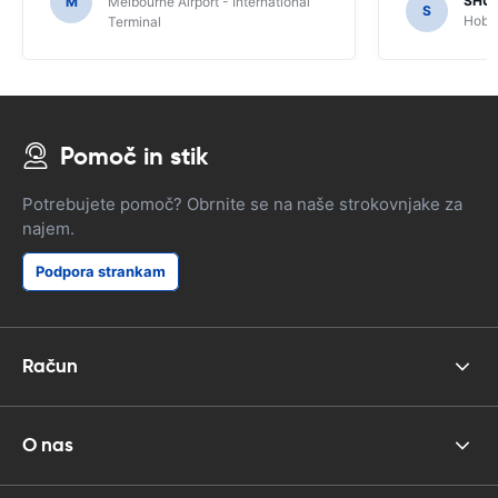
SHU
M
Melbourne Airport - International
S
Hobar
Terminal
Pomoč in stik
Potrebujete pomoč? Obrnite se na naše strokovnjake za
najem.
Podpora strankam
Račun
O nas