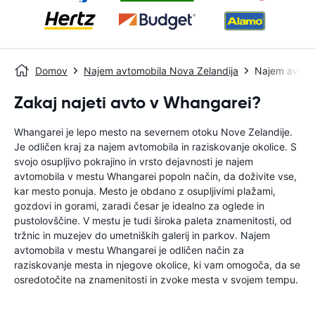
Domov
Najem avtomobila Nova Zelandija
Najem avtom
Zakaj najeti avto v Whangarei?
Whangarei je lepo mesto na severnem otoku Nove Zelandije.
Je odličen kraj za najem avtomobila in raziskovanje okolice. S
svojo osupljivo pokrajino in vrsto dejavnosti je najem
avtomobila v mestu Whangarei popoln način, da doživite vse,
kar mesto ponuja. Mesto je obdano z osupljivimi plažami,
gozdovi in ​​gorami, zaradi česar je idealno za oglede in
pustolovščine. V mestu je tudi široka paleta znamenitosti, od
tržnic in muzejev do umetniških galerij in parkov. Najem
avtomobila v mestu Whangarei je odličen način za
raziskovanje mesta in njegove okolice, ki vam omogoča, da se
osredotočite na znamenitosti in zvoke mesta v svojem tempu.