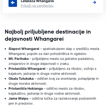
Letališča Whangarei
Prikaži na zemljevidu
Najbolj priljubljene destinacije in
dejavnosti Whangarei
Slapovi Whangarei
– spektakularen slap v središču mesta
Whangarei, popoln za dan pohodništva in ogledov.
Mt. Parihaka
– priljubljeno mesto za jadralno padalstvo,
zmajarstvo in druge dejavnosti v zraku.
Pristanišče Whangarei
– priljubljeno za ribolov, vožnjo s
kajakom, jadranje in druge vodne aktivnosti.
Obala Tutukaka
– odličen kraj za snorklanje, potapljanje in
druge morske aktivnosti.
Pristanišče Hokianga
– odlično mesto za ribolov,
kajakaštvo, jadranje in druge vodne aktivnosti.
Jame Waipu
– odlična točka za raziskovanje podzemnih
jam in predorov.