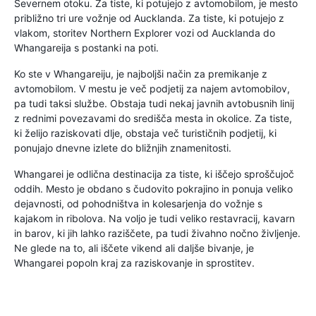
Severnem otoku. Za tiste, ki potujejo z avtomobilom, je mesto
približno tri ure vožnje od Aucklanda. Za tiste, ki potujejo z
vlakom, storitev Northern Explorer vozi od Aucklanda do
Whangareija s postanki na poti.
Ko ste v Whangareiju, je najboljši način za premikanje z
avtomobilom. V mestu je več podjetij za najem avtomobilov,
pa tudi taksi službe. Obstaja tudi nekaj javnih avtobusnih linij
z rednimi povezavami do središča mesta in okolice. Za tiste,
ki želijo raziskovati dlje, obstaja več turističnih podjetij, ki
ponujajo dnevne izlete do bližnjih znamenitosti.
Whangarei je odlična destinacija za tiste, ki iščejo sproščujoč
oddih. Mesto je obdano s čudovito pokrajino in ponuja veliko
dejavnosti, od pohodništva in kolesarjenja do vožnje s
kajakom in ribolova. Na voljo je tudi veliko restavracij, kavarn
in barov, ki jih lahko raziščete, pa tudi živahno nočno življenje.
Ne glede na to, ali iščete vikend ali daljše bivanje, je
Whangarei popoln kraj za raziskovanje in sprostitev.