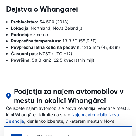
Dejstva o Whangarei
Prebivalstvo:
54.500 (2018)
Lokacija:
Northland, Nova Zelandija
Podnebje:
zmerno
Povprečna temperatura:
13,3 °C (55,9 °F)
Povprečna letna količina padavin:
1215 mm (47,83 in)
Časovni pas:
NZST (UTC +12)
Površina:
58,3 km2 (22,5 kvadratnih milj)
Podjetja za najem avtomobilov v
mestu in okolici Whangārei
Če iščete najem avtomobila v Nova Zelandija, vendar v mestu,
ki ni Whangārei, kliknite na stran
Najem avtomobila Nova
Zelandija
, kjer lahko izberete, v katerem mestu v Nova
Zelandija želite najeti avto.