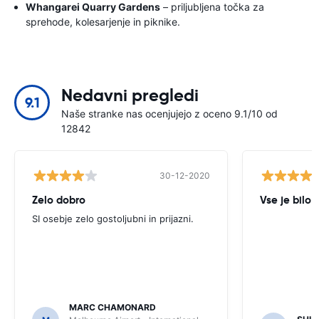
Whangarei Quarry Gardens
– priljubljena točka za
sprehode, kolesarjenje in piknike.
Nedavni pregledi
9.1
Naše stranke nas ocenjujejo z oceno 9.1/10 od
12842
30-12-2020
Zelo dobro
Vse je bilo 
SI osebje zelo gostoljubni in prijazni.
MARC CHAMONARD