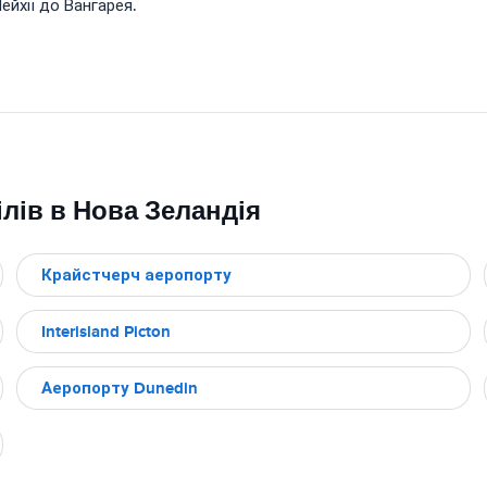
ейхії до Вангарея.
лів в Нова Зеландія
Крайстчерч аеропорту
Interisland Picton
Аеропорту Dunedin