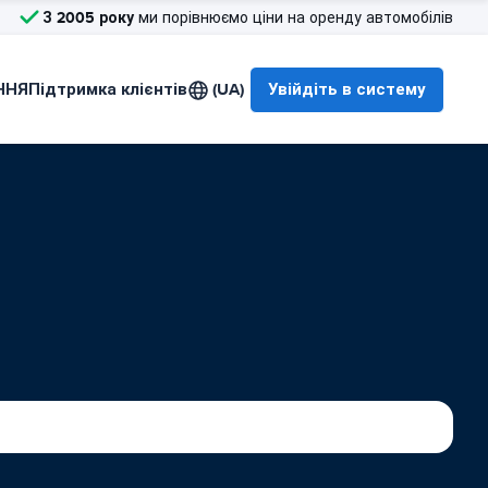
З 2005 року
ми порівнюємо ціни на оренду автомобілів
ННЯ
Підтримка клієнтів
(UA)
Увійдіть в систему