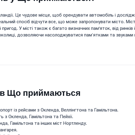
Зеландії. Це чудове місце, щоб орендувати автомобіль і дослі
еальний спосіб відчути все, що може запропонувати місто. Мі
ригод. У місті також є багато визначних пам'яток, від ринків і
 околиці, дозволяючи насолоджуватися пам’ятками та звуками м
 в Що приймаються
ропорт із рейсами з Окленда, Веллінгтона та Гамільтона.
ь з Окленда, Гамільтона та Пейхії.
нда, Гамільтона та інших міст Нортленду.
Вангарея.