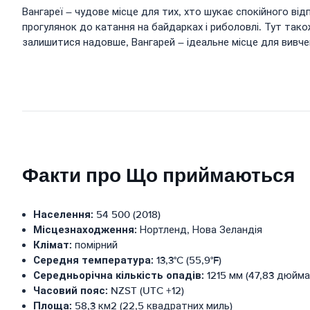
Вангареї – чудове місце для тих, хто шукає спокійного ві
прогулянок до катання на байдарках і риболовлі. Тут також
залишитися надовше, Вангарей – ідеальне місце для вивче
Факти про Що приймаються
Населення:
54 500 (2018)
Місцезнаходження:
Нортленд, Нова Зеландія
Клімат:
помірний
Середня температура:
13,3°C (55,9°F)
Середньорічна кількість опадів:
1215 мм (47,83 дюйма
Часовий пояс:
NZST (UTC +12)
Площа:
58,3 км2 (22,5 квадратних миль)