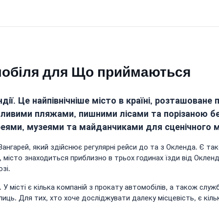
мобіля для Що приймаються
ндії. Це найпівнічніше місто в країні, розташоване
ивими пляжами, пишними лісами та порізаною бер
реями, музеями та майданчиками для сценічного 
ангарей, який здійснює регулярні рейси до та з Окленда. Є так
, місто знаходиться приблизно в трьох годинах їзди від Оклен
зі.
 У місті є кілька компаній з прокату автомобілів, а також слу
лиць. Для тих, хто хоче досліджувати далеку місцевість, є кіл