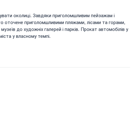
джувати околиці. Завдяки приголомшливим пейзажам і
сто оточене приголомшливими пляжами, лісами та горами,
 музеїв до художніх галерей і парків. Прокат автомобілів у
іста у власному темпі.