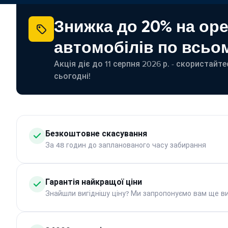
Знижка до 20% на ор
автомобілів по всьом
Акція діє до 11 серпня 2026 р. - скористайт
сьогодні!
Безкоштовне скасування
За 48 годин до запланованого часу забирання
Гарантія найкращої ціни
Знайшли вигіднішу ціну? Ми запропонуємо вам ще ви