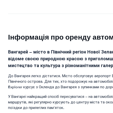
Інформація про оренду авто
Вангарей – місто в Північний регіон Нової Зела
відоме своєю природною красою з приголомшл
мистецтво та культура з різноманітними гале
До Вангарея легко дістатися. Місто обслуговує аеропорт В
Північного острова. Для тих, хто подорожує на автомобілі
Explorer курсує з Окленда до Вангарея з зупинками по доро
У Вангареї найкращий спосіб пересуватися – на автомобілі.
маршрутів, які регулярно курсують до центру міста та око
поїздки до прилеглих пам’яток.