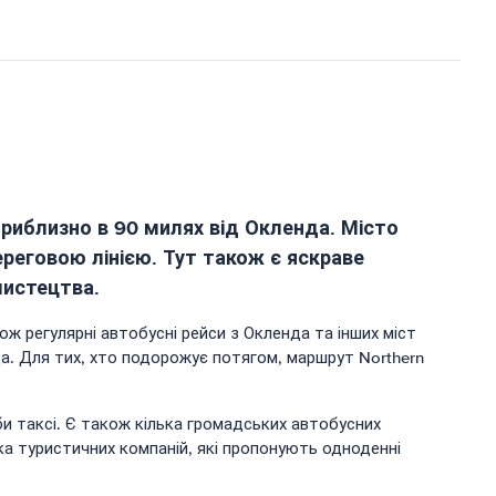
 приблизно в 90 милях від Окленда. Місто
еговою лінією. Тут також є яскраве
мистецтва.
ож регулярні автобусні рейси з Окленда та інших міст
да. Для тих, хто подорожує потягом, маршрут Northern
жби таксі. Є також кілька громадських автобусних
ька туристичних компаній, які пропонують одноденні