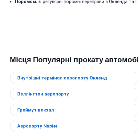
Поромом
. Є регулярні поромні переправи з Окленда та П
Місця Популярні прокату автомобі
Внутрішні термінал аеропорту Окленд
Веллінгтон аеропорту
Греймут вокзал
Аеропорту Napier