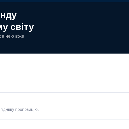
енду
у світу
еся нею вже
гіднішу пропозицію.