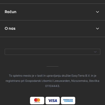
Račun
O nas
To spletno mesto je v lasti in upravljanju družbe EasyTerra B.V. in je
registrirano pri Gospodarski zbornici Leeuwarden, Nizozemska, številka
01104443.