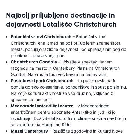
Najbolj priljubljene destinacije in
dejavnosti Letališče Christchurch
Botanični vrtovi Christchurch
– Botanični vrtovi
Christchurch, ena izmed najbolj priljubljenih znamenitosti
mesta, ponujajo različne dejavnosti, od sprehajalnih poti do
piknikov in opazovanja ptic.
Christchurch Gondola
– uživajte v spektakularnem
razgledu na mesto in Canterbury Plains na Christchurch
Gondoli. Na vrhu je tudi več kavarn in restavracij.
Pustolovski park Christchurch
– ta pustolovski park
ponuja gorsko kolesarjenje, pohodništvo in spust po ziplinu.
Na voljo so tudi aktivnosti za vso družino, vključno z
igriščem za mini golf.
Mednarodni antarktični center
– v Mednarodnem
antarktičnem centru spoznajte Antarktiko in ljudi, ki jo
raziskujejo. Doživite lahko tudi simulirane snežne nevihte in
se zapeljete na Hagglund Ride.
Muzej Canterbury
– Raziščite zgodovino in kulturo Nove