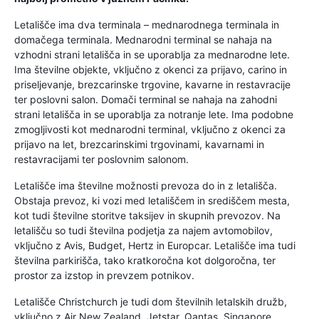
Letališče ima dva terminala – mednarodnega terminala in
domačega terminala. Mednarodni terminal se nahaja na
vzhodni strani letališča in se uporablja za mednarodne lete.
Ima številne objekte, vključno z okenci za prijavo, carino in
priseljevanje, brezcarinske trgovine, kavarne in restavracije
ter poslovni salon. Domači terminal se nahaja na zahodni
strani letališča in se uporablja za notranje lete. Ima podobne
zmogljivosti kot mednarodni terminal, vključno z okenci za
prijavo na let, brezcarinskimi trgovinami, kavarnami in
restavracijami ter poslovnim salonom.
Letališče ima številne možnosti prevoza do in z letališča.
Obstaja prevoz, ki vozi med letališčem in središčem mesta,
kot tudi številne storitve taksijev in skupnih prevozov. Na
letališču so tudi številna podjetja za najem avtomobilov,
vključno z Avis, Budget, Hertz in Europcar. Letališče ima tudi
številna parkirišča, tako kratkoročna kot dolgoročna, ter
prostor za izstop in prevzem potnikov.
Letališče Christchurch je tudi dom številnih letalskih družb,
vključno z Air New Zealand, Jetstar, Qantas, Singapore