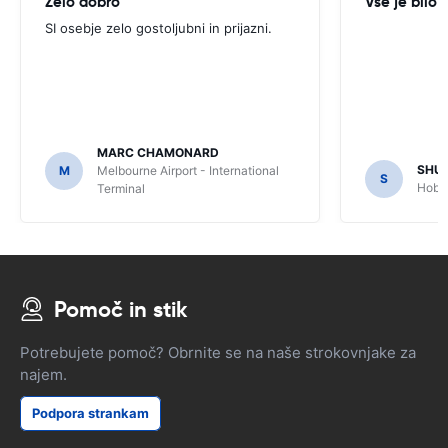
Zelo dobro
Vse je bilo 
SI osebje zelo gostoljubni in prijazni.
MARC CHAMONARD
SHU
M
Melbourne Airport - International
S
Hobar
Terminal
Pomoč in stik
Potrebujete pomoč? Obrnite se na naše strokovnjake za
najem.
Podpora strankam