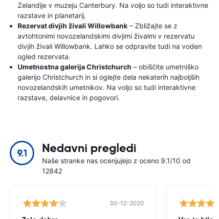
Zelandije v muzeju Canterbury. Na voljo so tudi interaktivne
razstave in planetarij.
Rezervat divjih živali Willowbank
– Zbližajte se z
avtohtonimi novozelandskimi divjimi živalmi v rezervatu
divjih živali Willowbank. Lahko se odpravite tudi na voden
ogled rezervata.
Umetnostna galerija Christchurch
– obiščite umetniško
galerijo Christchurch in si oglejte dela nekaterih najboljših
novozelandskih umetnikov. Na voljo so tudi interaktivne
razstave, delavnice in pogovori.
Nedavni pregledi
9.1
Naše stranke nas ocenjujejo z oceno 9.1/10 od
12842
30-12-2020