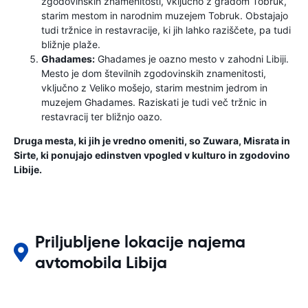
zgodovinskih znamenitosti, vključno z gradom Tobruk,
starim mestom in narodnim muzejem Tobruk. Obstajajo
tudi tržnice in restavracije, ki jih lahko raziščete, pa tudi
bližnje plaže.
Ghadames:
Ghadames je oazno mesto v zahodni Libiji.
Mesto je dom številnih zgodovinskih znamenitosti,
vključno z Veliko mošejo, starim mestnim jedrom in
muzejem Ghadames. Raziskati je tudi več tržnic in
restavracij ter bližnjo oazo.
Druga mesta, ki jih je vredno omeniti, so Zuwara, Misrata in
Sirte, ki ponujajo edinstven vpogled v kulturo in zgodovino
Libije.
Priljubljene lokacije najema
avtomobila Libija