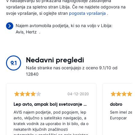
V nadaljevanju so prikazana najpogosteje zastavljena
vprašanja za spletno stran Libija. Če ne najdete odgovora na
svoje vprašanje, si oglejte stran
pogosta vprašanja
.
Najem avtomobila podjetja, ki so na voljo v Libija:
Avis
Hertz
.
Nedavni pregledi
9.1
Naše stranke nas ocenjujejo z oceno 9.1/10 od
12840
04-12-2020
Lep avto, ampak bolj svetovanje potrebno
dobro
AVIS najem podjetje, pod pogojem, lep
Sem imel zel
avto, vključno s satelitsko navigacijo, a
Europcar
kratek vodnik za uporabo in bi bilo, da o
nekaterih ključnih značilnosti