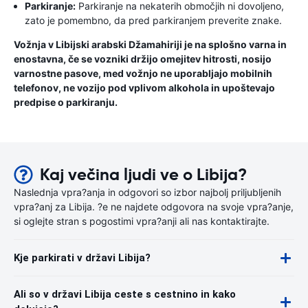
Parkiranje:
Parkiranje na nekaterih območjih ni dovoljeno,
zato je pomembno, da pred parkiranjem preverite znake.
Vožnja v Libijski arabski Džamahiriji je na splošno varna in
enostavna, če se vozniki držijo omejitev hitrosti, nosijo
varnostne pasove, med vožnjo ne uporabljajo mobilnih
telefonov, ne vozijo pod vplivom alkohola in upoštevajo
predpise o parkiranju.
Kaj večina ljudi ve o Libija?
Naslednja vpra?anja in odgovori so izbor najbolj priljubljenih
vpra?anj za Libija. ?e ne najdete odgovora na svoje vpra?anje,
si oglejte stran s pogostimi vpra?anji ali nas kontaktirajte.
Kje parkirati v državi Libija?
Ali so v državi Libija ceste s cestnino in kako