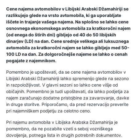
Cene najema avtomobilov v Libijski Arabski Džamahiriji se
razlikujejo glede na vrsto avtomobila, ki ga uporabljate
iščete in trajanje vašega najema. Na splošno se lahko cene
osnovnega ekonomskega avtomobila za kratkoročni najem
(od enega do štirih dni) gibljejo od 40 do 50 libijskih
dinarjev (LD) na dan. Cene srednje velikega ali luksuznega
avtomobila za kratkoročni najem se lahko gibljejo med 50-
100 LD na dan. Za dolgoročnejše najeme se lahko o cenah
pogajate z najemnikom.
Pomembno je upoštevati, da se cene najema avtomobilov v
Libijski Arabski Džamahiriji lahko spremenijo glede na sezono
in razpoložljivost. V glavni sezoni so lahko cene višje od
običajnih. Pomembno je tudi upoštevati, da lahko podjetja za
najem zaračunajo dodatne pristojbine za zavarovanje, davke
in druge storitve. Priporočamo, da pred rezervacijo preverite
pri najemniškem podjetju za celotno ceno.
Pri najemu avtomobila v Libijska Arabska Džamahirija je
pomembno, da ne pozabite vzeti s seboj vozniškega
dovoljenja, potnega lista in drugih potrebnih dokumentov.