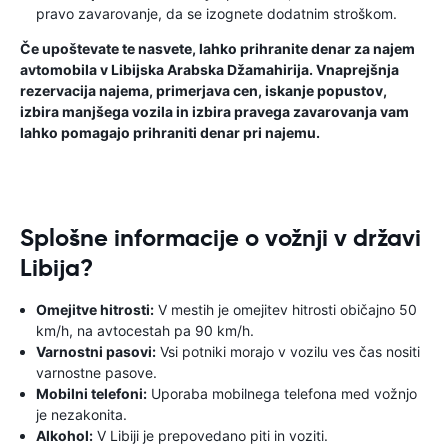
pravo zavarovanje, da se izognete dodatnim stroškom.
Če upoštevate te nasvete, lahko prihranite denar za najem
avtomobila v Libijska Arabska Džamahirija. Vnaprejšnja
rezervacija najema, primerjava cen, iskanje popustov,
izbira manjšega vozila in izbira pravega zavarovanja vam
lahko pomagajo prihraniti denar pri najemu.
Splošne informacije o vožnji v državi
Libija?
Omejitve hitrosti:
V mestih je omejitev hitrosti običajno 50
km/h, na avtocestah pa 90 km/h.
Varnostni pasovi:
Vsi potniki morajo v vozilu ves čas nositi
varnostne pasove.
Mobilni telefoni:
Uporaba mobilnega telefona med vožnjo
je nezakonita.
Alkohol:
V Libiji je prepovedano piti in voziti.