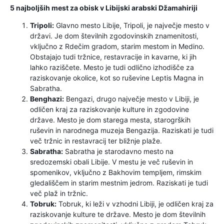
5 najboljših mest za obisk v Libijski arabski Džamahiriji
Tripoli:
Glavno mesto Libije, Tripoli, je največje mesto v
državi. Je dom številnih zgodovinskih znamenitosti,
vključno z Rdečim gradom, starim mestom in Medino.
Obstajajo tudi tržnice, restavracije in kavarne, ki jih
lahko raziščete. Mesto je tudi odlično izhodišče za
raziskovanje okolice, kot so ruševine Leptis Magna in
Sabratha.
Benghazi:
Bengazi, drugo največje mesto v Libiji, je
odličen kraj za raziskovanje kulture in zgodovine
države. Mesto je dom starega mesta, starogrških
ruševin in narodnega muzeja Bengazija. Raziskati je tudi
več tržnic in restavracij ter bližnje plaže.
Sabratha:
Sabratha je starodavno mesto na
sredozemski obali Libije. V mestu je več ruševin in
spomenikov, vključno z Bakhovim templjem, rimskim
gledališčem in starim mestnim jedrom. Raziskati je tudi
več plaž in tržnic.
Tobruk:
Tobruk, ki leži v vzhodni Libiji, je odličen kraj za
raziskovanje kulture te države. Mesto je dom številnih