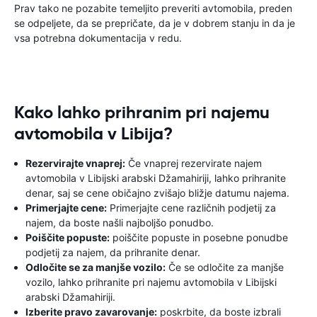
Prav tako ne pozabite temeljito preveriti avtomobila, preden
se odpeljete, da se prepričate, da je v dobrem stanju in da je
vsa potrebna dokumentacija v redu.
Kako lahko prihranim pri najemu
avtomobila v Libija?
Rezervirajte vnaprej:
Če vnaprej rezervirate najem
avtomobila v Libijski arabski Džamahiriji, lahko prihranite
denar, saj se cene običajno zvišajo bližje datumu najema.
Primerjajte cene:
Primerjajte cene različnih podjetij za
najem, da boste našli najboljšo ponudbo.
Poiščite popuste:
poiščite popuste in posebne ponudbe
podjetij za najem, da prihranite denar.
Odločite se za manjše vozilo:
Če se odločite za manjše
vozilo, lahko prihranite pri najemu avtomobila v Libijski
arabski Džamahiriji.
Izberite pravo zavarovanje:
poskrbite, da boste izbrali