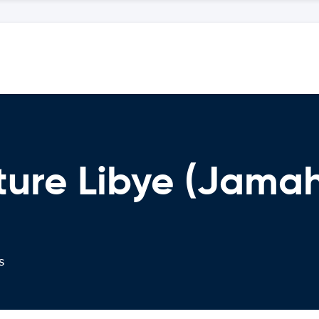
ture Libye (Jamah
s