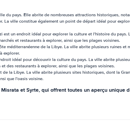
ille du pays. Elle abrite de nombreuses attractions historiques, notam
er. La ville constitue également un point de départ idéal pour explo
t un endroit idéal pour explorer la culture et l'histoire du pays. La v
rchés et restaurants à explorer, ainsi que les plages voisines.
côte méditerranéenne de la Libye. La ville abrite plusieurs ruines e
 à explorer.
droit idéal pour découvrir la culture du pays. La ville abrite plusieur
 et des restaurants à explorer, ainsi que les plages voisines.
 de la Libye. La ville abrite plusieurs sites historiques, dont la Gra
nsi que l'oasis voisine.
israta et Syrte, qui offrent toutes un aperçu unique de 