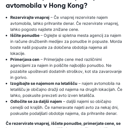
avtomobila v Hong Kong?
Rezervirajte vnaprej
– Če vnaprej rezervirate najem
avtomobila, lahko prihranite denar. Če rezervirate vnaprej,
lahko pogosto najdete znižane cene.
Iščite ponudbe
– Oglejte si spletna mesta agencij za najem
in račune družbenih medijev za ponudbe in popuste. Morda
boste našli popuste za določena obdobja najema ali
lokacije.
Primerjava cen
– Primerjajte cene med različnimi
agencijami za najem in poiščite najboljšo ponudbo. Ne
pozabite upoštevati dodatnih stroškov, kot sta zavarovanje
in gorivo.
Izogibajte se najemom na letališču
– najem avtomobila na
letališču je običajno dražji od najema na drugih lokacijah. Če
lahko, poskusite prevzeti avto izven letališča.
Odločite se za daljši najem
– daljši najemi so običajno
cenejši od krajših. Če nameravate najeti avto za nekaj dni,
poskusite podaljšati obdobje najema, da prihranite denar.
Če rezervirate vnaprej, iščete ponudbe, primerjate cene, se