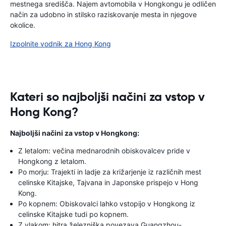
mestnega središča. Najem avtomobila v Hongkongu je odličen
način za udobno in stilsko raziskovanje mesta in njegove
okolice.
Izpolnite vodnik za Hong Kong
Kateri so najboljši načini za vstop v
Hong Kong?
Najboljši načini za vstop v Hongkong:
Z letalom: večina mednarodnih obiskovalcev pride v
Hongkong z letalom.
Po morju: Trajekti in ladje za križarjenje iz različnih mest
celinske Kitajske, Tajvana in Japonske prispejo v Hong
Kong.
Po kopnem: Obiskovalci lahko vstopijo v Hongkong iz
celinske Kitajske tudi po kopnem.
Z vlakom: hitra železniška povezava Guangzhou-