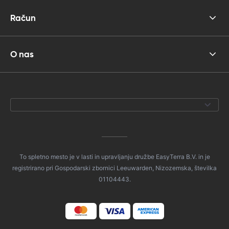
Račun
O nas
To spletno mesto je v lasti in upravljanju družbe EasyTerra B.V. in je
registrirano pri Gospodarski zbornici Leeuwarden, Nizozemska, številka
01104443.