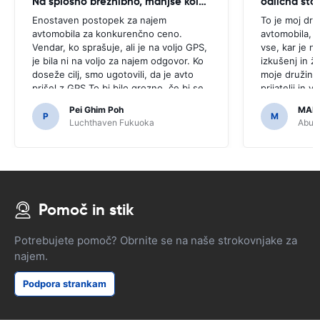
Na splošno brezhibno, manjše kolcanje
odlična stor
Enostaven postopek za najem
To je moj dru
avtomobila za konkurenčno ceno.
avtomobila, k
Vendar, ko sprašuje, ali je na voljo GPS,
vse, kar je n
je bila ni na voljo za najem odgovor. Ko
izkušenj in ž
doseže cilj, smo ugotovili, da je avto
moje družine 
prišel z GPS.To bi bilo grozno, če bi se
prijatelji in 
odločili za nakup GPS, kot je bilo
dostopna in 
Pei Ghim Poh
MAI
potrebno za navigacijo japonske ceste.
P
M
Luchthaven Fukuoka
Abu D
Pomoč in stik
Potrebujete pomoč? Obrnite se na naše strokovnjake za
najem.
Podpora strankam