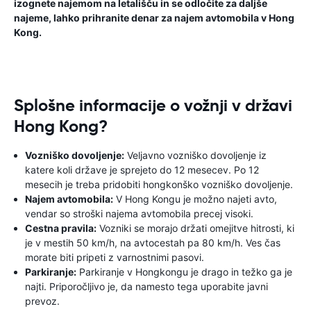
izognete najemom na letališču in se odločite za daljše
najeme, lahko prihranite denar za najem avtomobila v Hong
Kong.
Splošne informacije o vožnji v državi
Hong Kong?
Vozniško dovoljenje:
Veljavno vozniško dovoljenje iz
katere koli države je sprejeto do 12 mesecev. Po 12
mesecih je treba pridobiti hongkonško vozniško dovoljenje.
Najem avtomobila:
V Hong Kongu je možno najeti avto,
vendar so stroški najema avtomobila precej visoki.
Cestna pravila:
Vozniki se morajo držati omejitve hitrosti, ki
je v mestih 50 km/h, na avtocestah pa 80 km/h. Ves čas
morate biti pripeti z varnostnimi pasovi.
Parkiranje:
Parkiranje v Hongkongu je drago in težko ga je
najti. Priporočljivo je, da namesto tega uporabite javni
prevoz.