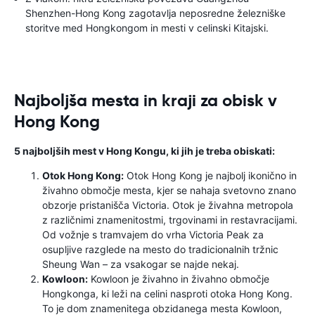
Shenzhen-Hong Kong zagotavlja neposredne železniške
storitve med Hongkongom in mesti v celinski Kitajski.
Najboljša mesta in kraji za obisk v
Hong Kong
5 najboljših mest v Hong Kongu, ki jih je treba obiskati:
Otok Hong Kong:
Otok Hong Kong je najbolj ikonično in
živahno območje mesta, kjer se nahaja svetovno znano
obzorje pristanišča Victoria. Otok je živahna metropola
z različnimi znamenitostmi, trgovinami in restavracijami.
Od vožnje s tramvajem do vrha Victoria Peak za
osupljive razglede na mesto do tradicionalnih tržnic
Sheung Wan – za vsakogar se najde nekaj.
Kowloon:
Kowloon je živahno in živahno območje
Hongkonga, ki leži na celini nasproti otoka Hong Kong.
To je dom znamenitega obzidanega mesta Kowloon,