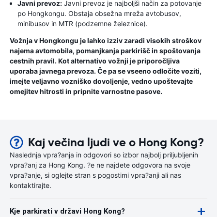
Javni prevoz:
Javni prevoz je najboljši način za potovanje
po Hongkongu. Obstaja obsežna mreža avtobusov,
minibusov in MTR (podzemne železnice).
Vožnja v Hongkongu je lahko izziv zaradi visokih stroškov
najema avtomobila, pomanjkanja parkirišč in spoštovanja
cestnih pravil. Kot alternativo vožnji je priporočljiva
uporaba javnega prevoza. Če pa se vseeno odločite voziti,
imejte veljavno vozniško dovoljenje, vedno upoštevajte
omejitev hitrosti in pripnite varnostne pasove.
Kaj večina ljudi ve o Hong Kong?
Naslednja vpra?anja in odgovori so izbor najbolj priljubljenih
vpra?anj za Hong Kong. ?e ne najdete odgovora na svoje
vpra?anje, si oglejte stran s pogostimi vpra?anji ali nas
kontaktirajte.
Kje parkirati v državi Hong Kong?