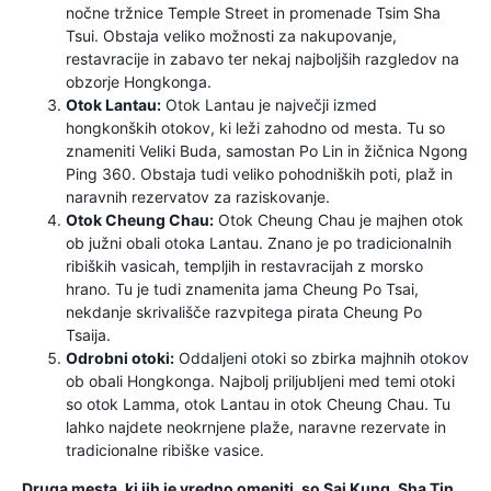
nočne tržnice Temple Street in promenade Tsim Sha
Tsui. Obstaja veliko možnosti za nakupovanje,
restavracije in zabavo ter nekaj najboljših razgledov na
obzorje Hongkonga.
Otok Lantau:
Otok Lantau je največji izmed
hongkonških otokov, ki leži zahodno od mesta. Tu so
znameniti Veliki Buda, samostan Po Lin in žičnica Ngong
Ping 360. Obstaja tudi veliko pohodniških poti, plaž in
naravnih rezervatov za raziskovanje.
Otok Cheung Chau:
Otok Cheung Chau je majhen otok
ob južni obali otoka Lantau. Znano je po tradicionalnih
ribiških vasicah, templjih in restavracijah z morsko
hrano. Tu je tudi znamenita jama Cheung Po Tsai,
nekdanje skrivališče razvpitega pirata Cheung Po
Tsaija.
Odrobni otoki:
Oddaljeni otoki so zbirka majhnih otokov
ob obali Hongkonga. Najbolj priljubljeni med temi otoki
so otok Lamma, otok Lantau in otok Cheung Chau. Tu
lahko najdete neokrnjene plaže, naravne rezervate in
tradicionalne ribiške vasice.
Druga mesta, ki jih je vredno omeniti, so Sai Kung, Sha Tin