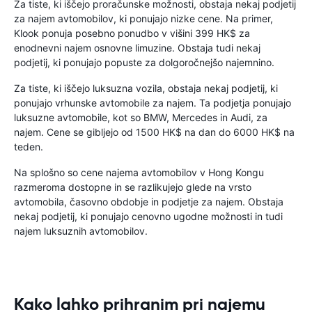
Za tiste, ki iščejo proračunske možnosti, obstaja nekaj podjetij
za najem avtomobilov, ki ponujajo nizke cene. Na primer,
Klook ponuja posebno ponudbo v višini 399 HK$ za
enodnevni najem osnovne limuzine. Obstaja tudi nekaj
podjetij, ki ponujajo popuste za dolgoročnejšo najemnino.
Za tiste, ki iščejo luksuzna vozila, obstaja nekaj podjetij, ki
ponujajo vrhunske avtomobile za najem. Ta podjetja ponujajo
luksuzne avtomobile, kot so BMW, Mercedes in Audi, za
najem. Cene se gibljejo od 1500 HK$ na dan do 6000 HK$ na
teden.
Na splošno so cene najema avtomobilov v Hong Kongu
razmeroma dostopne in se razlikujejo glede na vrsto
avtomobila, časovno obdobje in podjetje za najem. Obstaja
nekaj podjetij, ki ponujajo cenovno ugodne možnosti in tudi
najem luksuznih avtomobilov.
Kako lahko prihranim pri najemu