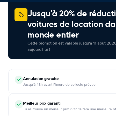
Jusqu'à 20% de réducti
voitures de location da
monde entier
Cette promotion est valable jusqu'à 11 août 2026
aujourd'hui !
Annulation
gratuite
Jusqu'à 48h avant l'heure de collecte prévue
Meilleur prix garanti
Tu as trouvé un meilleur prix ? On te fera une meilleure of