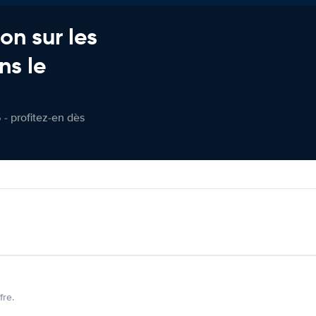
on sur les
ns le
 - profitez-en dès
fre.