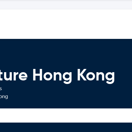
iture Hong Kong
s
Kong