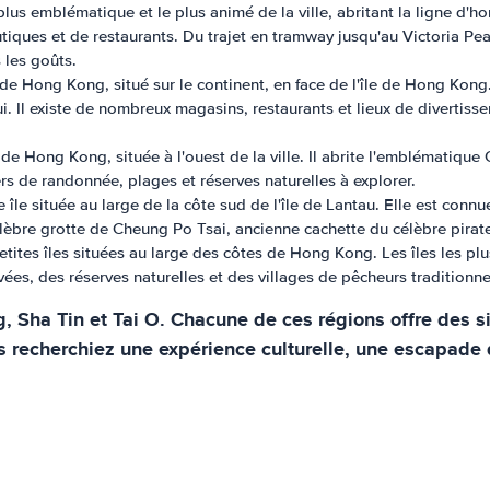
 plus emblématique et le plus animé de la ville, abritant la ligne d'
tiques et de restaurants. Du trajet en tramway jusqu'au Victoria Pea
 les goûts.
Hong Kong, situé sur le continent, en face de l'île de Hong Kong. E
 Il existe de nombreux magasins, restaurants et lieux de divertissem
s de Hong Kong, située à l'ouest de la ville. Il abrite l'emblématiq
s de randonnée, plages et réserves naturelles à explorer.
 île située au large de la côte sud de l'île de Lantau. Elle est conn
 célèbre grotte de Cheung Po Tsai, ancienne cachette du célèbre pira
ites îles situées au large des côtes de Hong Kong. Les îles les plus 
es, des réserves naturelles et des villages de pêcheurs traditionne
g, Sha Tin et Tai O. Chacune de ces régions offre des 
us recherchiez une expérience culturelle, une escapade