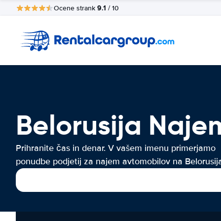
9.1
Ocene strank
/ 10
Belorusija Naj
Prihranite čas in denar. V vašem imenu primerjamo
ponudbe podjetij za najem avtomobilov na Belorusija