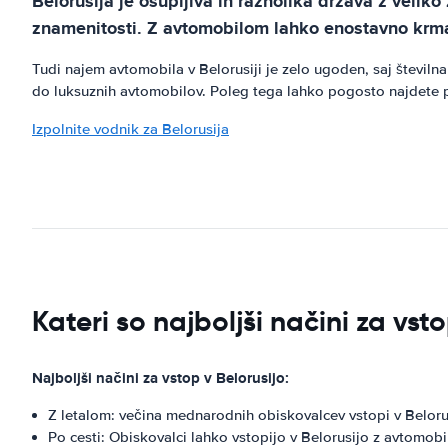
Belorusija je osupljiva in raznolika država z veli
znamenitosti. Z avtomobilom lahko enostavno krmari
Tudi najem avtomobila v Belorusiji je zelo ugoden, saj števil
do luksuznih avtomobilov. Poleg tega lahko pogosto najdete p
Izpolnite vodnik za Belorusija
Kateri so najboljši načini za vst
Najboljši načini za vstop v Belorusijo:
Z letalom: večina mednarodnih obiskovalcev vstopi v Beloru
Po cesti: Obiskovalci lahko vstopijo v Belorusijo z avtomobi