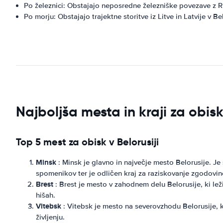
Po železnici: Obstajajo neposredne železniške povezave z Rus
Po morju: Obstajajo trajektne storitve iz Litve in Latvije v Be
Najboljša mesta in kraji za obisk
Top 5 mest za obisk v Belorusiji
Minsk
: Minsk je glavno in največje mesto Belorusije. J
spomenikov ter je odličen kraj za raziskovanje zgodovine
Brest
: Brest je mesto v zahodnem delu Belorusije, ki leži
hišah.
Vitebsk
: Vitebsk je mesto na severovzhodu Belorusije, 
življenju.