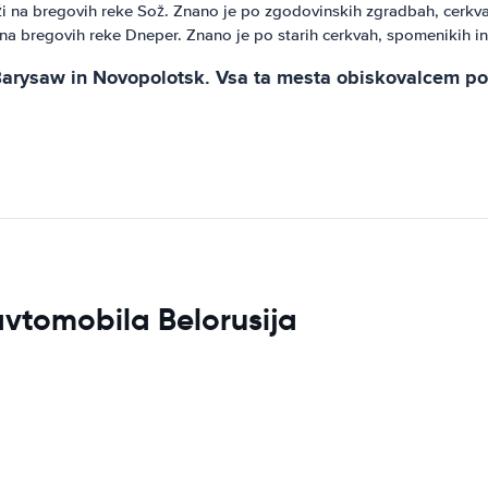
ži na bregovih reke Sož. Znano je po zgodovinskih zgradbah, cerkva
i na bregovih reke Dneper. Znano je po starih cerkvah, spomenikih i
, Barysaw in Novopolotsk. Vsa ta mesta obiskovalcem p
avtomobila Belorusija