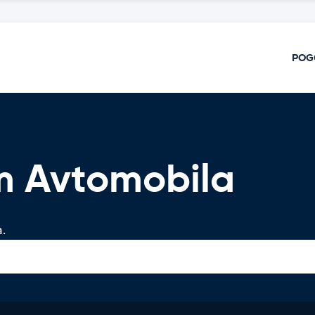
POG
em Avtomobila
.