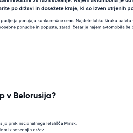
ko zanimivostmi za raziskovanje. Najem avtomobila je od
te po državi in dosežete kraje, ki so izven utrjenih po
na podjetja ponujajo konkurenčne cene. Najdete lahko široko paleto
osebne ponudbe in popuste, zaradi česar je najem avtomobila še b
op v Belorusija?
sijo prek nacionalnega letališča Minsk.
lom iz sosednjih držav.