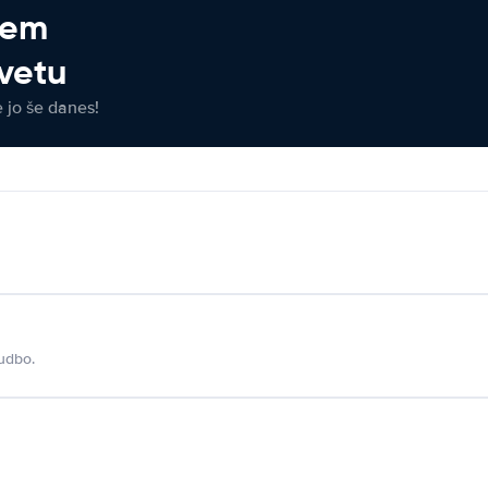
jem
vetu
e jo še danes!
udbo.