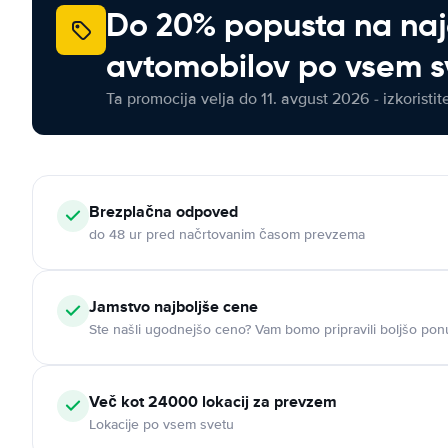
Do 20% popusta na na
avtomobilov po vsem s
Ta promocija velja do 11. avgust 2026 - izkoristit
Brezplačna odpoved
do 48 ur pred načrtovanim časom prevzema
Jamstvo najboljše cene
Ste našli ugodnejšo ceno? Vam bomo pripravili boljšo pon
Več kot 24000 lokacij za prevzem
Lokacije po vsem svetu