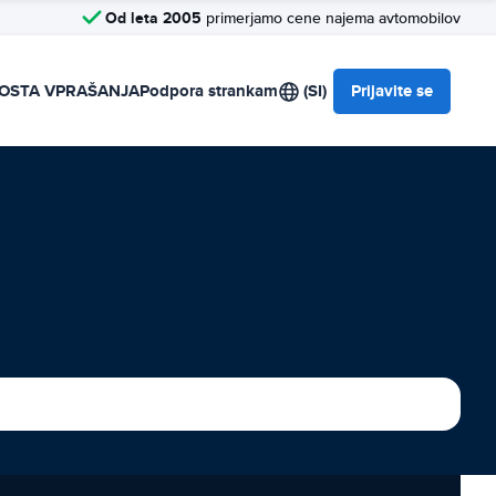
Od leta 2005
primerjamo cene najema avtomobilov
OSTA VPRAŠANJA
Podpora strankam
(SI)
Prijavite se