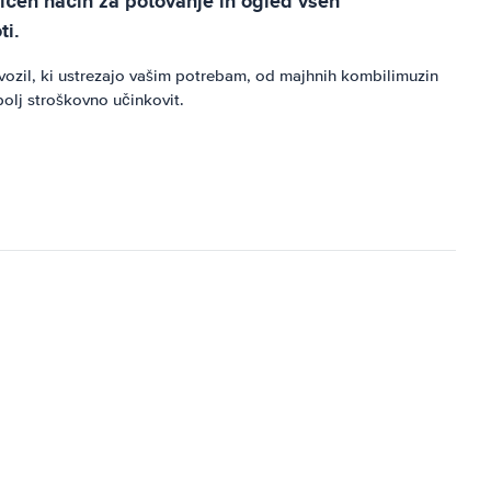
ličen način za potovanje in ogled vseh
ti.
 vozil, ki ustrezajo vašim potrebam, od majhnih kombilimuzin
olj stroškovno učinkovit.