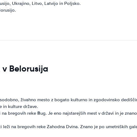
ijo, Ukrajino, Litvo, Latvijo in Poljsko.
lorusijo.
 v Belorusija
e sodobno, živahno mesto z bogato kulturno in zgodovinsko dediščino
 in kulture države.
 na bregovih reke Bug. Je eno najstarejših mest v državi in je znano 
ki leži na bregovih reke Zahodna Dvina. Znano je po umetniških gal