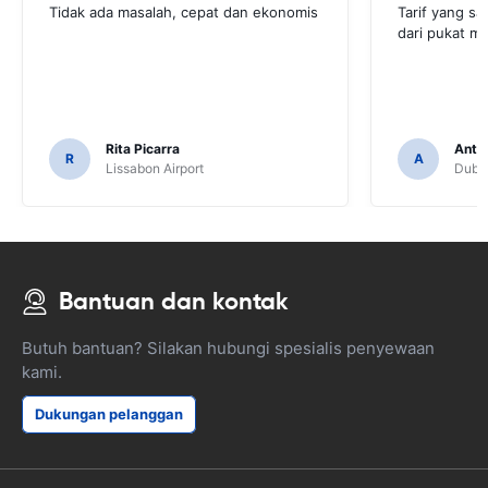
Tidak ada masalah, cepat dan ekonomis
Tarif yang sa
dari pukat mo
Rita Picarra
Anth
R
A
Lissabon Airport
Dubli
Bantuan dan kontak
Butuh bantuan? Silakan hubungi spesialis penyewaan
kami.
Dukungan pelanggan