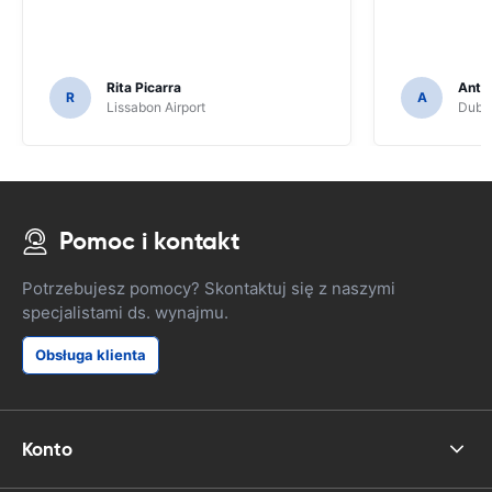
Rita Picarra
Anth
R
A
Lissabon Airport
Dubli
Pomoc i kontakt
Potrzebujesz pomocy? Skontaktuj się z naszymi
specjalistami ds. wynajmu.
Obsługa klienta
Konto