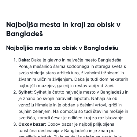
Najboljša mesta in kraji za obisk v
Bangladeš
Najboljša mesta za obisk v Bangladešu
Daka:
Daka je glavno in največje mesto Bangladeša.
Ponuja mešanico šarma sodobnega in starega sveta s
svojo stoletja staro arhitekturo, živahnimi tržnicami in
živahnim uličnim življenjem. Daka je tudi dom nekaterih
najboljših muzejev, galerij in restavracij v državi.
Sylhet:
Sylhet je četrto največje mesto v Bangladešu in
je znano po svojih naravnih lepotah. Nahaja se ob
vznožju Himalaje in je obdan s čajnimi vrtovi, griči in
bujnim zelenjem. Na območju so tudi številne mošeje in
svetišča, zaradi česar je odličen kraj za raziskovanje.
Coxov bazar:
Coxov bazar je najbolj priljubljena
turistična destinacija v Bangladešu in je znan po
osupljivih plažah. Tu je najdaljša plaža na svetu in je