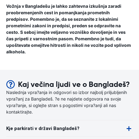
Vožnja v Bangladešu je lahko zahtevna izkušnja zaradi
preobremenjenih cest in pomanjkanja prometnih
predpisov. Pomembno je, da se seznanite z lokalnimi
prometnimi zakoni in predpisi, preden se odpravite na
cesto. S seboj imejte veljavno vozniško dovoljenje in ves
čas pripeti z varnostnim pasom. Pomembno je tudi, da
upoštevate omejitve hitrosti in nikoli ne vozite pod vplivom
alkohola.
Kaj večina ljudi ve o Bangladeš?
Naslednja vpra?anja in odgovori so izbor najbolj priljubljenih
vpra?anj za Bangladeš. ?e ne najdete odgovora na svoje
vpra?anje, si oglejte stran s pogostimi vpra?anji ali nas
kontaktirajte.
Kje parkirati v državi Bangladeš?