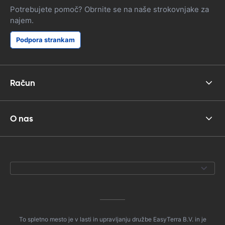
Potrebujete pomoč? Obrnite se na naše strokovnjake za
najem.
Podpora strankam
Račun
O nas
To spletno mesto je v lasti in upravljanju družbe EasyTerra B.V. in je