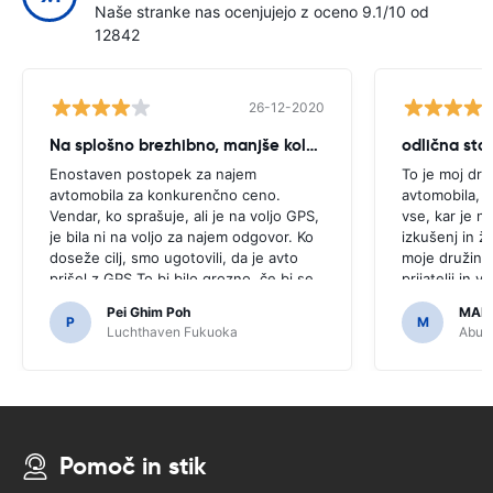
Naše stranke nas ocenjujejo z oceno 9.1/10 od
12842
26-12-2020
Na splošno brezhibno, manjše kolcanje
odlična stor
Enostaven postopek za najem
To je moj dru
avtomobila za konkurenčno ceno.
avtomobila, k
Vendar, ko sprašuje, ali je na voljo GPS,
vse, kar je n
je bila ni na voljo za najem odgovor. Ko
izkušenj in ž
doseže cilj, smo ugotovili, da je avto
moje družine 
prišel z GPS.To bi bilo grozno, če bi se
prijatelji in 
odločili za nakup GPS, kot je bilo
dostopna in 
Pei Ghim Poh
MAI
potrebno za navigacijo japonske ceste.
P
M
Luchthaven Fukuoka
Abu D
Pomoč in stik