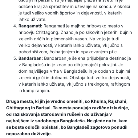
odličen kraj za sprostitev in uživanje na soncu. V okolici
je tudi veliko vodnih športov in dejavnosti, v katerih
lahko uživate.
Rangamati:
Rangamati je majhno hribovsko mesto v
hribovju Chittagong. Znano je po slikovitih jezerih, bujnih
zelenih gričih in plemenskih vaseh. Na voljo je tudi
veliko dejavnosti, v katerih lahko uživate, vključno s
pohodništvom, čolnarjenjem in opazovanjem ptic.
Bandarban:
Bandarban je še ena priljubljena destinacija
v Bangladešu in je znan po dih jemajoči pokrajini. Je
dom najvišjega vrha v Bangladešu in je obdan z bujnimi
zelenimi griči in dolinami. Obstaja tudi veliko dejavnosti,
v katerih lahko uživate, vključno s trekingom, raftingom
in kampiranjem.
Druga mesta, ki jih je vredno omeniti, so Khulna, Rajshahi,
Chittagong in Barisal. Ta mesta ponujajo različne izkušnje,
od raziskovanja starodavnih ruševin do uživanja v
najboljšem iz sodobnega Bangladeša. Ne glede na to, kam
se boste odločili obiskati, bo Bangladeš zagotovo ponudil
nepozabno doživetje.