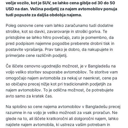
večje vozilo, kot je SUV, se lahko cena giblje od 30 do 50
USD na dan. Večina podjetij za najem avtomobilov ponuja
tudi popuste za daljša obdobja najema.
Poleg osnovne cene vam lahko zaračunamo tudi dodatne
stroške, kot so davki, zavarovanje in stroški goriva. Te
pristojbine se lahko hitro povečajo, zato je pomembno, da
pred podpisom najemne pogodbe preberete drobni tisk in
postavite vprašanja. Prav tako je dobro, da nakupujete in
primerjate cene različnih podjetij.
Če iščete cenovno ugodnejšo možnost, je v Bangladešu na
voljo veliko storitev souporabe avtomobilov. Te storitve vam
omogočajo najem avtomobila za nekaj ur naenkrat, cene pa
so običajno precej nižje kot pri tradicionalnih podjetjih za
najem avtomobilov. To je odlična možnost, če potrebujete
avto samo za kratek čas.
Na splošno so cene najema avtomobilov v Bangladešu precej
razumne in na voljo je veliko možnosti za vsak proračun. Ne
glede na to, ali iščete kratkoročni ali dolgoročni najem, lahko
najdete najem avtomobila, ki ustreza vašim potrebam in