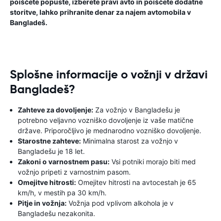
poiščete popuste, izberete pravi avto in poiščete dodatne
storitve, lahko prihranite denar za najem avtomobila v
Bangladeš.
Splošne informacije o vožnji v državi
Bangladeš?
Zahteve za dovoljenje:
Za vožnjo v Bangladešu je
potrebno veljavno vozniško dovoljenje iz vaše matične
države. Priporočljivo je mednarodno vozniško dovoljenje.
Starostne zahteve:
Minimalna starost za vožnjo v
Bangladešu je 18 let.
Zakoni o varnostnem pasu:
Vsi potniki morajo biti med
vožnjo pripeti z varnostnim pasom.
Omejitve hitrosti:
Omejitev hitrosti na avtocestah je 65
km/h, v mestih pa 30 km/h.
Pitje in vožnja:
Vožnja pod vplivom alkohola je v
Bangladešu nezakonita.