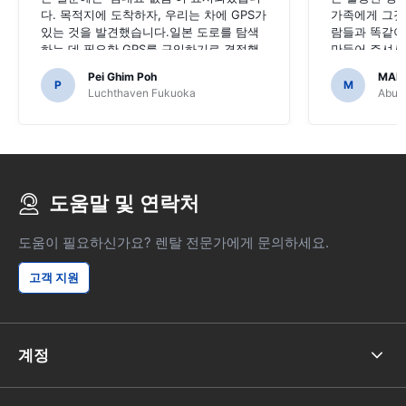
다. 목적지에 도착하자, 우리는 차에 GPS가
가족에게 그것
있는 것을 발견했습니다.일본 도로를 탐색
람들과 똑같이
하는 데 필요한 GPS를 구입하기로 결정했
만들어 주셔서
다면 끔찍했을 것입니다.
Pei Ghim Poh
MAI
P
M
Luchthaven Fukuoka
Abu D
도움말 및 연락처
도움이 필요하신가요? 렌탈 전문가에게 문의하세요.
고객 지원
계정