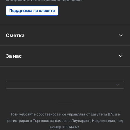
Поддръжка на клиенти
Сметка
За нас
Този уебсайт е собственост и се управлява от EasyTerra B.V. и е
регистриран в Търговската камара в Лиуварден, Нидерландия, под
номер 01104443.