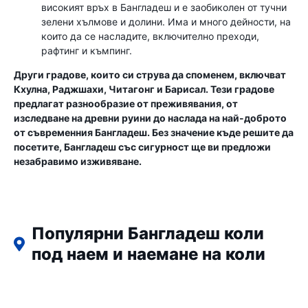
високият връх в Бангладеш и е заобиколен от тучни
зелени хълмове и долини. Има и много дейности, на
които да се насладите, включително преходи,
рафтинг и къмпинг.
Други градове, които си струва да споменем, включват
Кхулна, Раджшахи, Читагонг и Барисал. Тези градове
предлагат разнообразие от преживявания, от
изследване на древни руини до наслада на най-доброто
от съвременния Бангладеш. Без значение къде решите да
посетите, Бангладеш със сигурност ще ви предложи
незабравимо изживяване.
Популярни Бангладеш коли
под наем и наемане на коли