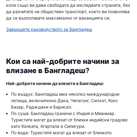
кола също ви дава свободата да изследвате страната, без
да разчитате на обществен транспорт, което ви позволява
да се възползвате максимално от ваканцията си.
Завършете ръководството за Бангладеш
Кои са най-добрите начини за
влизане в Бангладеш?
Най-добрите начини да влезете в Бангладеш:
По въздух: Бангладеш има няколко международни
летища, включително Дака, Читагонг, Силхет, Кокс
Базар, Раджшахи и Барисал.
По суша: Бангладеш граничи с Индия и Мианмар.
Туристите могат да влязат от близки индийски градове
като Колката, Агартала и Силигури.
По вода: Туристите могат да влязат от близкото