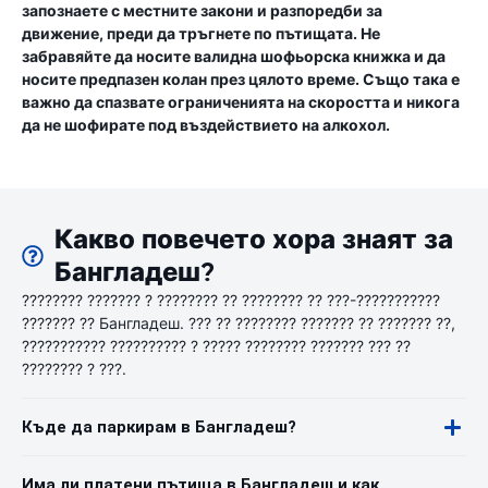
запознаете с местните закони и разпоредби за
движение, преди да тръгнете по пътищата. Не
забравяйте да носите валидна шофьорска книжка и да
носите предпазен колан през цялото време. Също така е
важно да спазвате ограниченията на скоростта и никога
да не шофирате под въздействието на алкохол.
Какво повечето хора знаят за
Бангладеш?
???????? ??????? ? ???????? ?? ???????? ?? ???-???????????
??????? ?? Бангладеш. ??? ?? ???????? ??????? ?? ??????? ??,
??????????? ?????????? ? ????? ???????? ??????? ??? ??
???????? ? ???.
Къде да паркирам в Бангладеш?
Има ли платени пътища в Бангладеш и как