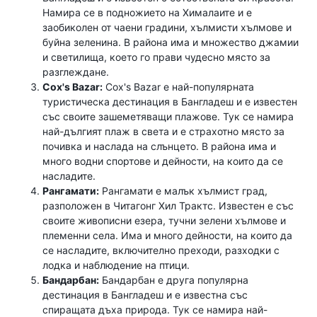
Намира се в подножието на Хималаите и е
заобиколен от чаени градини, хълмисти хълмове и
буйна зеленина. В района има и множество джамии
и светилища, което го прави чудесно място за
разглеждане.
Cox's Bazar:
Cox's Bazar е най-популярната
туристическа дестинация в Бангладеш и е известен
със своите зашеметяващи плажове. Тук се намира
най-дългият плаж в света и е страхотно място за
почивка и наслада на слънцето. В района има и
много водни спортове и дейности, на които да се
насладите.
Рангамати:
Рангамати е малък хълмист град,
разположен в Читагонг Хил Трактс. Известен е със
своите живописни езера, тучни зелени хълмове и
племенни села. Има и много дейности, на които да
се насладите, включително преходи, разходки с
лодка и наблюдение на птици.
Бандарбан:
Бандарбан е друга популярна
дестинация в Бангладеш и е известна със
спиращата дъха природа. Тук се намира най-