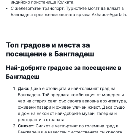
индийско пристанище Колката.
С железопътен транспорт: Туристите могат да влязат в
Бангладеш през железопътната връзка Akhaura-Agartala.
Топ градове и места за
посещение в Бангладеш
Най-добрите градове за посещение в
Бангладеш
Дака:
Дака е столицата и най-големият град на
Бангладеш. Той предлага комбинация от модерен и
чар на стария свят, със своята вековна архитектура,
оживени пазари и оживен уличен живот. Дака също
е дом на някои от най-добрите музеи, галерии и
ресторанти в страната.
Силхет:
Силхет е четвъртият по големина град в
Бангладеш и е известен с естествената си красота.