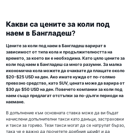
Какви са цените за коли под
наем в Бангладеш?
Цените за коли под наем в Бангладеш варират в
зависимост от типа кола и продължителността на
времето, за което ви е необходима. Като цяло цените за
коли под наем в Бангладеш са много разумни. За малка
икономична кола можете да очаквате да плащате около
$20-$25 USD на ден. Ако имате нужда от по-голямо
превозно средство, като SUV, цената може да варира от
$30 до $50 USD на ден. Повечето компании за коли под
наем също предлагат отстъпки за по-дълги периоди на
наемане.
В допълнение към основната ставка може да ви бъдат
начислени допълнителни такси като данъци, застраховки
и такси за гориво. Тези такси могат да се натрупат бързо,
така че е важно да прочетете дребния шрифт и да