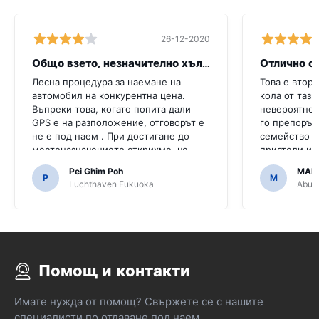
26-12-2020
Общо взето, незначително хълцане
Отлично о
Лесна процедура за наемане на
Това е втори
автомобил на конкурентна цена.
кола от тази
Въпреки това, когато попита дали
невероятно,
GPS е на разположение, отговорът е
го препоръч
не е под наем . При достигане до
семейство и
местоназначението открихме, че
приятели и 
колата е с GPS.Би било ужасно, ако
че го напра
Pei Ghim Poh
MAI
решихме да купим GPS, тъй като е
P
M
Luchthaven Fukuoka
Abu D
необходимо да се движим по
японски пътища.
Помощ и контакти
Имате нужда от помощ? Свържете се с нашите
специалисти по отдаване под наем.