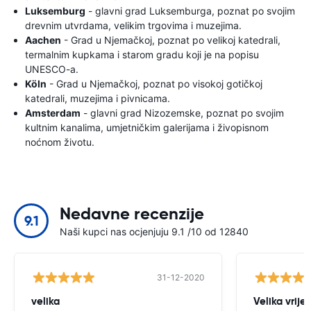
Luksemburg
- glavni grad Luksemburga, poznat po svojim
drevnim utvrdama, velikim trgovima i muzejima.
Aachen
- Grad u Njemačkoj, poznat po velikoj katedrali,
termalnim kupkama i starom gradu koji je na popisu
UNESCO-a.
Köln
- Grad u Njemačkoj, poznat po visokoj gotičkoj
katedrali, muzejima i pivnicama.
Amsterdam
- glavni grad Nizozemske, poznat po svojim
kultnim kanalima, umjetničkim galerijama i živopisnom
noćnom životu.
Nedavne recenzije
9.1
Naši kupci nas ocjenjuju 9.1 /10 od 12840
31-12-2020
velika
Velika vrije