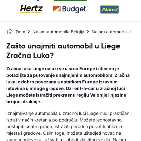
Dom
Najam automobila Belgija
Najam automobila Lieg
Zašto unajmiti automobil u Liege
Zračna Luka?
Zračna luka Liege nalazi se u srcu Europe i idealno je
polazište za putovanje unajmljenim automobilom. Zračna
luka je dobro povezana s ostatkom Europe izravnim
letovima u mnoge gradove. Uz rent-a-car u zračnoj luci
Liege možete istražiti prekrasnu regiju Valonije i njezine
brojne atrakcije.
Iznajmljivanje automobila u zračnoj luci Liege nudi praktičan i
isplativ način kretanja po području. Možete jednostavno
pristupiti centru grada, istražiti prirodu i posjetiti obližnja
mjesta i gradove. Osim toga, možete uštedjeti novac na
javnom prijevozu i uživati ​​u slobodi vlastitog vozila. Najam