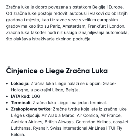
Zračna luka je dobro povezana s ostatkom Belgije i Europe.
Od zračne luke postoje redoviti autobusi i vlakovi do obližnjih
gradova i mjesta, kao i izravne veze s velikim europskim
gradovima kao što su Pariz, Amsterdam, Frankfurt i London.
Zračna luka također nudi niz usluga iznajmljivanja automobila,
što olakšava istraživanje okolnog područja.
Činjenice o Liege Zračna Luka
Lokacija:
Zračna luka Liège nalazi se u općini Grâce-
Hollogne, u pokrajini Liège, Belgija.
IATA kod:
LGG
Terminali:
Zračna luka Liège ima jedan terminal.
Zrakoplovne tvrtke:
Zračne tvrtke koje lete iz zračne luke
Liège uključuju Air Arabia Maroc, Air Corsica, Air France,
Austrian Airlines, British Airways, Corendon Airlines, easyJet,
Lufthansa, Ryanair, Swiss International Air Lines i TUI Fly
Belgija.