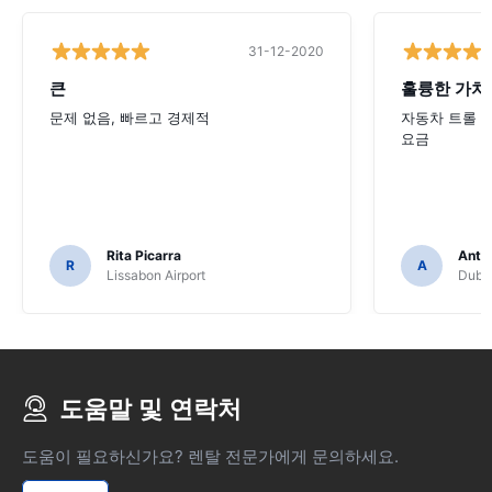
31-12-2020
큰
훌륭한 가치
문제 없음, 빠르고 경제적
자동차 트롤 
요금
Rita Picarra
Anth
R
A
Lissabon Airport
Dubli
도움말 및 연락처
도움이 필요하신가요? 렌탈 전문가에게 문의하세요.