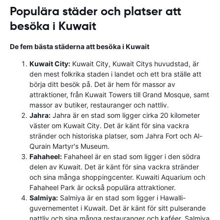
Populära städer och platser att
besöka i Kuwait
De fem bästa städerna att besöka i Kuwait
Kuwait City:
Kuwait City, Kuwait Citys huvudstad, är
den mest folkrika staden i landet och ett bra ställe att
börja ditt besök på. Det är hem för massor av
attraktioner, från Kuwait Towers till Grand Mosque, samt
massor av butiker, restauranger och nattliv.
Jahra:
Jahra är en stad som ligger cirka 20 kilometer
väster om Kuwait City. Det är känt för sina vackra
stränder och historiska platser, som Jahra Fort och Al-
Qurain Martyr's Museum.
Fahaheel:
Fahaheel är en stad som ligger i den södra
delen av Kuwait. Det är känt för sina vackra stränder
och sina många shoppingcenter. Kuwaiti Aquarium och
Fahaheel Park är också populära attraktioner.
Salmiya:
Salmiya är en stad som ligger i Hawalli-
guvernementet i Kuwait. Det är känt för sitt pulserande
nattliv och sina många restauranger och kaféer. Salmiya