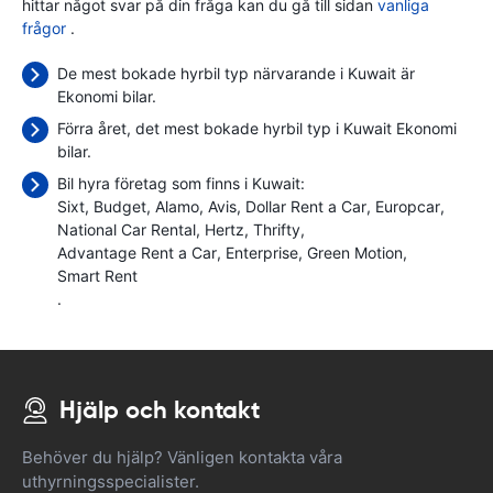
hittar något svar på din fråga kan du gå till sidan
vanliga
frågor
.
De mest bokade hyrbil typ närvarande i Kuwait är
Ekonomi bilar.
Förra året, det mest bokade hyrbil typ i Kuwait Ekonomi
bilar.
Bil hyra företag som finns i Kuwait:
Sixt
Budget
Alamo
Avis
Dollar Rent a Car
Europcar
National Car Rental
Hertz
Thrifty
Advantage Rent a Car
Enterprise
Green Motion
Smart Rent
.
Hjälp och kontakt
Behöver du hjälp? Vänligen kontakta våra
uthyrningsspecialister.