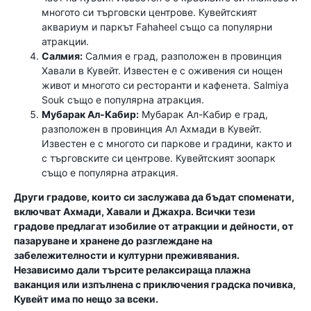
многото си търговски центрове. Кувейтският
аквариум и паркът Fahaheel също са популярни
атракции.
Салмия:
Салмия е град, разположен в провинция
Хавали в Кувейт. Известен е с оживения си нощен
живот и многото си ресторанти и кафенета. Salmiya
Souk също е популярна атракция.
Мубарак Ал-Кабир:
Мубарак Ал-Кабир е град,
разположен в провинция Ал Ахмади в Кувейт.
Известен е с многото си паркове и градини, както и
с търговските си центрове. Кувейтският зоопарк
също е популярна атракция.
Други градове, които си заслужава да бъдат споменати,
включват Ахмади, Хавали и Джахра. Всички тези
градове предлагат изобилие от атракции и дейности, от
пазаруване и хранене до разглеждане на
забележителности и културни преживявания.
Независимо дали търсите релаксираща плажна
ваканция или изпълнена с приключения градска почивка,
Кувейт има по нещо за всеки.