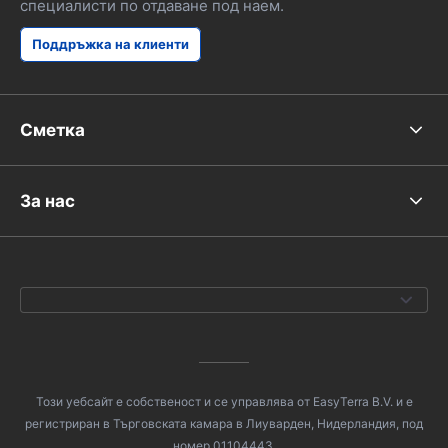
специалисти по отдаване под наем.
Поддръжка на клиенти
Сметка
За нас
Този уебсайт е собственост и се управлява от EasyTerra B.V. и е
регистриран в Търговската камара в Лиуварден, Нидерландия, под
номер 01104443.