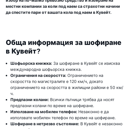
избор на по-малко превозно средство и избиране на
местни компании за коли под наем са страхотни начини
да спестите пари от вашата кола под наем в Кувейт.
Обща информация за шофиране
в Кувейт?
Шофьорска книжка:
За шофиране в Кувейт се изисква
международна шофьорска книжка.
Ограничения на скоростта:
Ограничението на
скоростта по магистралите е 120 км/ч, докато
ограничението на скоростта в жилищни райони е 50 км/
ч.
Предпазни колани:
Всички пътници трябва да носят
предпазни колани по време на шофиране.
Използване на мобилен телефон:
Незаконно е да
използвате мобилен телефон по време на шофиране.
Шофиране в нетрезво състояние:
В Кувейт е незаконно