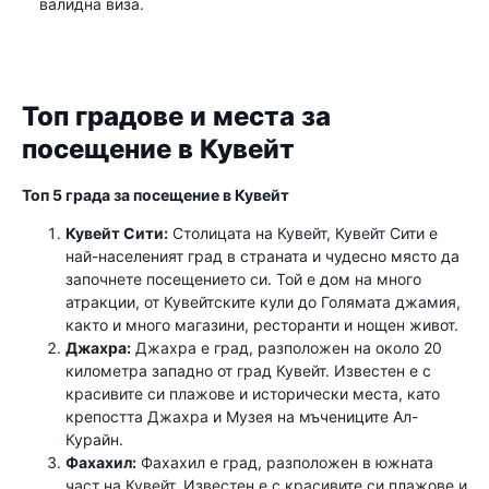
валидна виза.
Топ градове и места за
посещение в Кувейт
Топ 5 града за посещение в Кувейт
Кувейт Сити:
Столицата на Кувейт, Кувейт Сити е
най-населеният град в страната и чудесно място да
започнете посещението си. Той е дом на много
атракции, от Кувейтските кули до Голямата джамия,
както и много магазини, ресторанти и нощен живот.
Джахра:
Джахра е град, разположен на около 20
километра западно от град Кувейт. Известен е с
красивите си плажове и исторически места, като
крепостта Джахра и Музея на мъчениците Ал-
Курайн.
Фахахил:
Фахахил е град, разположен в южната
част на Кувейт. Известен е с красивите си плажове и