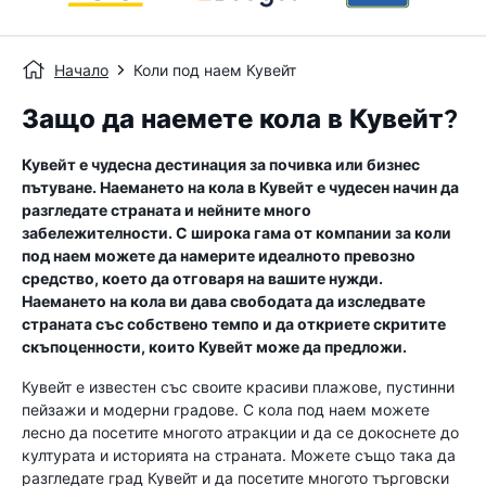
Начало
Коли под наем Кувейт
Защо да наемете кола в Кувейт?
Кувейт е чудесна дестинация за почивка или бизнес
пътуване. Наемането на кола в Кувейт е чудесен начин да
разгледате страната и нейните много
забележителности. С широка гама от компании за коли
под наем можете да намерите идеалното превозно
средство, което да отговаря на вашите нужди.
Наемането на кола ви дава свободата да изследвате
страната със собствено темпо и да откриете скритите
скъпоценности, които Кувейт може да предложи.
Кувейт е известен със своите красиви плажове, пустинни
пейзажи и модерни градове. С кола под наем можете
лесно да посетите многото атракции и да се докоснете до
културата и историята на страната. Можете също така да
разгледате град Кувейт и да посетите многото търговски