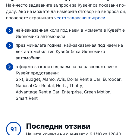
Най-често задаваните въпроси за Кувейт са показани по-
долу. Ако не можете да намерите отговор на въпроса си,
проверете страницата
често задавани въпроси
.
най-заказанная коли под наем в момента в Кувейт е
Икономика автомобили
през миналата година, най-заказанная под наем на
лек автомобил тип Кувейт бяха Икономика
автомобили
в фирма за коли под наем са на разположение в
Кувейт представени:
Sixt
Budget
Alamo
Avis
Dollar Rent a Car
Europcar
National Car Rental
Hertz
Thrifty
Advantage Rent a Car
Enterprise
Green Motion
Smart Rent
Последни отзиви
9.1
Нашите клиенти ни оценяват с 9.1/10 от 12840