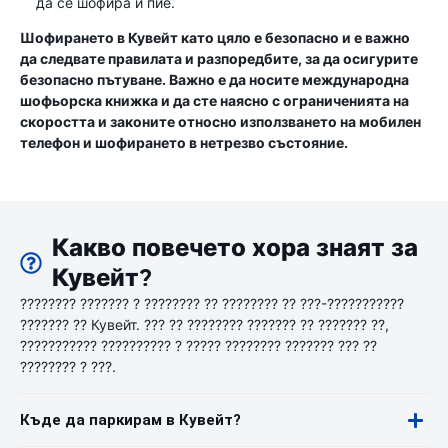
да се шофира и пие.
Шофирането в Кувейт като цяло е безопасно и е важно
да следвате правилата и разпоредбите, за да осигурите
безопасно пътуване. Важно е да носите международна
шофьорска книжка и да сте наясно с ограниченията на
скоростта и законите относно използването на мобилен
телефон и шофирането в нетрезво състояние.
Какво повечето хора знаят за
Кувейт?
???????? ??????? ? ???????? ?? ???????? ?? ???-???????????
??????? ?? Кувейт. ??? ?? ???????? ??????? ?? ??????? ??,
??????????? ?????????? ? ????? ???????? ??????? ??? ??
???????? ? ???.
Къде да паркирам в Кувейт?