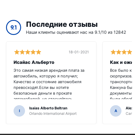
Последние отзывы
9.1
Наши клиенты оценивают нас на 9.1/10 из 12842
18-01-2021
Исайас Альберто
Как и ожи
Это самая низкая арендная плата за
Все было ка
автомобиль, которую я получил;
сюрпризов.
Качество и состояние автомобиля
транспортно
превосходят.Если вы хотите
Канкуна был
безопасные деньги в прокате
документы д
автомобилей, не стесняйтесь
были обраб
обращаться к ним
непрофесси
Isaias Alberto Beltran
Alex
I
A
Orlando International Airport
Cancu