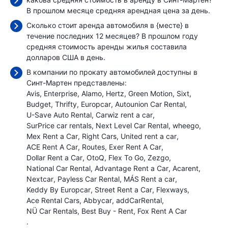
В прошлом месяце средняя арендная цена
за день.
Сколько стоит аренда автомобиля в {месте} в
течение последних 12 месяцев? В прошлом году
средняя стоимость аренды жилья составила
долларов США в день.
В компании по прокату автомобилей доступны в
Синт-Мартен представлены:
Avis
Enterprise
Alamo
Hertz
Green Motion
Sixt
Budget
Thrifty
Europcar
Autounion Car Rental
U-Save Auto Rental
Carwiz rent a car
SurPrice car rentals
Next Level Car Rental
wheego
Mex Rent a Car
Right Cars
United rent a car
ACE Rent A Car
Routes
Exer Rent A Car
Dollar Rent a Car
OtoQ
Flex To Go
Zezgo
National Car Rental
Advantage Rent a Car
Acarent
Nextcar
Payless Car Rental
MÁS Rent a car
Keddy By Europcar
Street Rent a Car
Flexways
Ace Rental Cars
Abbycar
addCarRental
NÜ Car Rentals
Best Buy - Rent
Fox Rent A Car
.