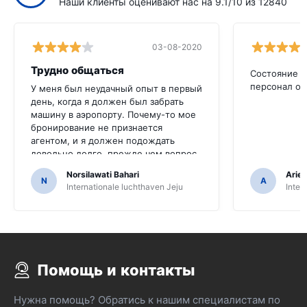
Наши клиенты оценивают нас на 9.1/10 из 12840
03-08-2020
Трудно общаться
Состояние а
персонал оч
У меня был неудачный опыт в первый
день, когда я должен был забрать
машину в аэропорту. Почему-то мое
бронирование не признается
агентом, и я должен подождать
довольно долго, прежде чем вопрос
будет разобран. То же самое, когда я
Norsilawati Bahari
Arief
добрался до времени сбора
N
A
Internationale luchthaven Jeju
Inter
автомобилей. Его немного
смущение, поскольку это выглядит
так, как будто я не заказывал и не
платил за автомобиль. Я распечатал
ваучер и представил их, но каким-то
образом они не смогли найти его в
Помощь и контакты
своей системе.
Нужна помощь? Обратись к нашим специалистам по