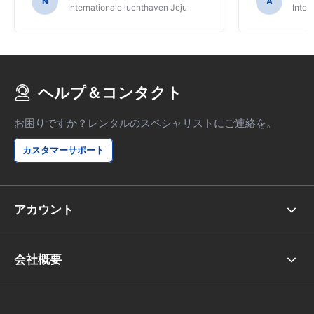
N
A
Internationale luchthaven Jeju
Inter
です。私はバウチャーを印刷して提示しま
したが、どういうわけか彼らは彼らのシス
テムを見つけることができませんでした。
ヘルプ＆コンタクト
お困りですか？レンタルのスペシャリストにご連絡を。
カスタマーサポート
アカウント
会社概要