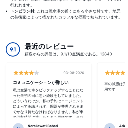
行われます。
トンピラン村:
これは麗水港の近くにある小さな村です。地元
の芸術家によって描かれたカラフルな壁画で知られています。
最近のレビュー
9.1
顧客からの評価は、9.1/10点満点である。12840
03-08-2020
コミュニケーションが難しい
車の状態は完
用です
私は空港で車をピックアップすることにな
った最初の日に悪い経験をしていました。
どういうわけか、私の予約はエージェント
によって認識されず、問題が整理されるま
でかなり待たなければなりません。私が車
の回収時間に達したときも同様です。それ
は私が本をしておらず、車の代金を支払っ
Norsilawati Bahari
Arief
たように見えるので、少し恥ずかしいこと