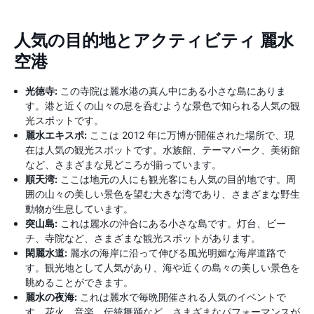
人気の目的地とアクティビティ 麗水
空港
光徳寺:
この寺院は麗水港の真ん中にある小さな島にありま
す。港と近くの山々の息を呑むような景色で知られる人気の観
光スポットです。
麗水エキスポ:
ここは 2012 年に万博が開催された場所で、現
在は人気の観光スポットです。水族館、テーマパーク、美術館
など、さまざまな見どころが揃っています。
順天湾:
ここは地元の人にも観光客にも人気の目的地です。周
囲の山々の美しい景色を望む大きな湾であり、さまざまな野生
動物が生息しています。
突山島:
これは麗水の沖合にある小さな島です。灯台、ビー
チ、寺院など、さまざまな観光スポットがあります。
閑麗水道:
麗水の海岸に沿って伸びる風光明媚な海岸道路で
す。観光地として人気があり、海や近くの島々の美しい景色を
眺めることができます。
麗水の夜海:
これは麗水で毎晩開催される人気のイベントで
す。花火、音楽、伝統舞踊など、さまざまなパフォーマンスが