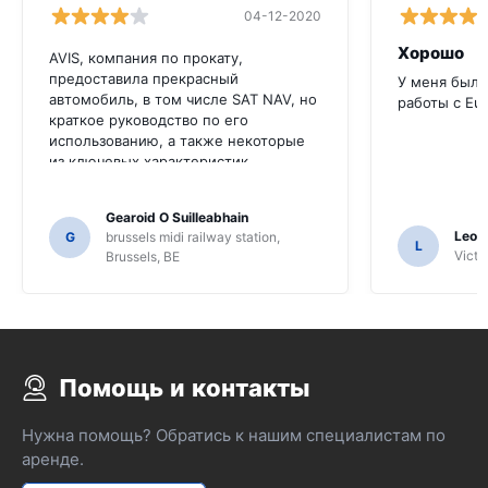
04-12-2020
Хорошо
AVIS, компания по прокату,
предоставила прекрасный
У меня был 
автомобиль, в том числе SAT NAV, но
работы с Eu
краткое руководство по его
использованию, а также некоторые
из ключевых характеристик
автомобиля на английском языке
были бы очень полезны для этого
Gearoid O Suilleabhain
клиента. Мы должны были попросить
Leon
G
brussels midi railway station,
нескольких местных жителей для
L
Victor
Brussels, BE
руководства, и только для этого мы,
возможно, не выяснили функции SAT
NAV.
Помощь и контакты
Нужна помощь? Обратись к нашим специалистам по
аренде.