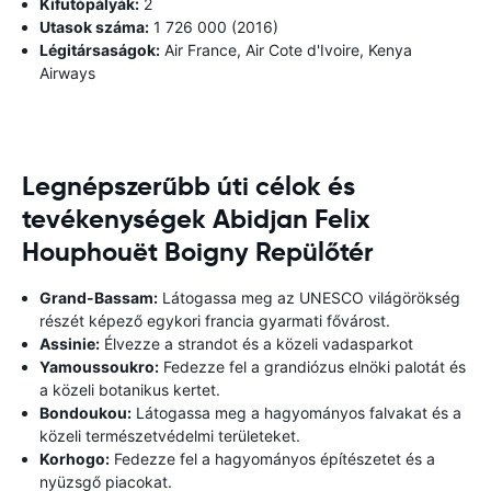
Kifutópályák:
2
Utasok száma:
1 726 000 (2016)
Légitársaságok:
Air France, Air Cote d'Ivoire, Kenya
Airways
Legnépszerűbb úti célok és
tevékenységek Abidjan Felix
Houphouët Boigny Repülőtér
Grand-Bassam:
Látogassa meg az UNESCO világörökség
részét képező egykori francia gyarmati fővárost.
Assinie:
Élvezze a strandot és a közeli vadasparkot
Yamoussoukro:
Fedezze fel a grandiózus elnöki palotát és
a közeli botanikus kertet.
Bondoukou:
Látogassa meg a hagyományos falvakat és a
közeli természetvédelmi területeket.
Korhogo:
Fedezze fel a hagyományos építészetet és a
nyüzsgő piacokat.