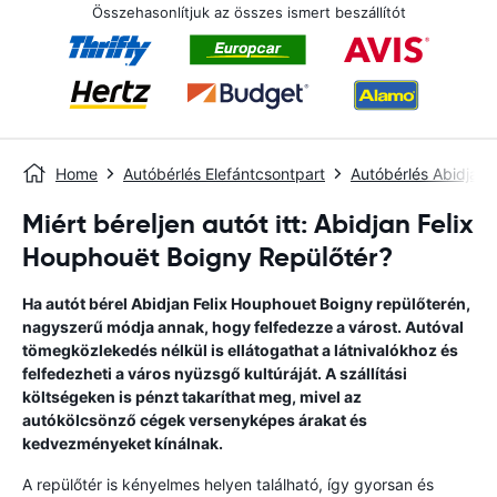
Összehasonlítjuk az összes ismert beszállítót
Home
Autóbérlés Elefántcsontpart
Autóbérlés Abidjan
Miért béreljen autót itt: Abidjan Felix
Houphouët Boigny Repülőtér?
Ha autót bérel Abidjan Felix Houphouet Boigny repülőterén,
nagyszerű módja annak, hogy felfedezze a várost. Autóval
tömegközlekedés nélkül is ellátogathat a látnivalókhoz és
felfedezheti a város nyüzsgő kultúráját. A szállítási
költségeken is pénzt takaríthat meg, mivel az
autókölcsönző cégek versenyképes árakat és
kedvezményeket kínálnak.
A repülőtér is kényelmes helyen található, így gyorsan és