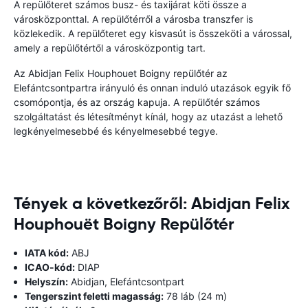
A repülőteret számos busz- és taxijárat köti össze a
városközponttal. A repülőtérről a városba transzfer is
közlekedik. A repülőteret egy kisvasút is összeköti a várossal,
amely a repülőtértől a városközpontig tart.
Az Abidjan Felix Houphouet Boigny repülőtér az
Elefántcsontpartra irányuló és onnan induló utazások egyik fő
csomópontja, és az ország kapuja. A repülőtér számos
szolgáltatást és létesítményt kínál, hogy az utazást a lehető
legkényelmesebbé és kényelmesebbé tegye.
Tények a következőről: Abidjan Felix
Houphouët Boigny Repülőtér
IATA kód:
ABJ
ICAO-kód:
DIAP
Helyszín:
Abidjan, Elefántcsontpart
Tengerszint feletti magasság:
78 láb (24 m)