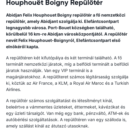
Houphouët Boigny Repülőtér
Abidjan Felix Houphouet Boigny repülőtér a fő nemzetközi
repülőtér, amely Abidjant szolgálja ki. Elefántcsontpart
legnagyobb városa. Port-Bouet községben található,
körülbelül 16 km-re Abidjan városközpontjától. A repülőtér
nevét Felix Houphouet-Boignyról, Elefántcsontpart első
elnökéről kapta.
A repülőtéren két kifutópálya és két terminál található. A fő
terminált nemzetközi járatok, míg a belföldi terminált a belföldi
járatok használják. Van egy VIP terminál is a
magánjáratokhoz. A repülőteret számos légitársaság szolgálja
ki, köztük az Air France, a KLM, a Royal Air Maroc és a Turkish
Airlines.
A repülőtér számos szolgáltatást és létesítményt kínál,
beleértve a vámmentes üzleteket, éttermeket, kávézókat és
egy üzleti társalgót. Van még egy bank, pénzváltó, ATM-ek és
autóbérlési szolgáltatások. A repülőtéren van egy szálloda is,
amely szállást kínál az átutazó utasoknak.