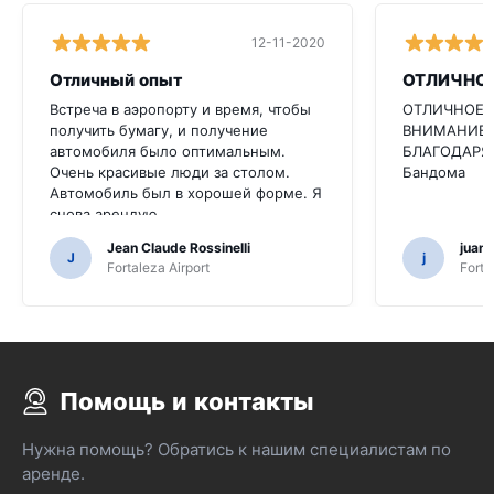
12-11-2020
Отличный опыт
ОТЛИЧНО
Встреча в аэропорту и время, чтобы
ОТЛИЧНОЕ S
получить бумагу, и получение
ВНИМАНИЕ 
автомобиля было оптимальным.
БЛАГОДАРЯТ
Очень красивые люди за столом.
Бандома
Автомобиль был в хорошей форме. Я
снова арендую
Jean Claude Rossinelli
juan
J
j
Fortaleza Airport
Forta
Помощь и контакты
Нужна помощь? Обратись к нашим специалистам по
аренде.