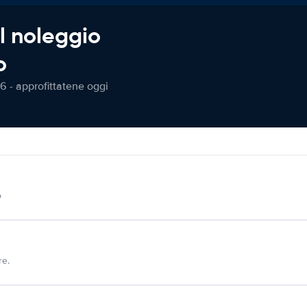
l noleggio
o
6 - approfittatene oggi
o
re.