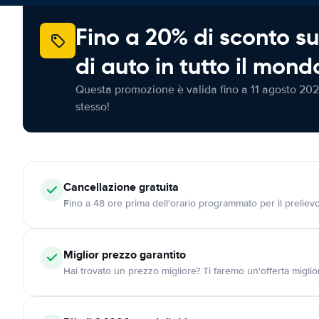
Fino a 20% di sconto su
di auto in tutto il mond
Questa promozione è valida fino a 11 agosto 202
stesso!
Cancellazione
gratuita
Fino a 48 ore prima dell'orario programmato per il preliev
Miglior prezzo garantito
Hai trovato un prezzo migliore? Ti faremo un'offerta miglio