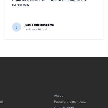
BANDOMA
juan pablo bandoma
j
Fortaleza Airport
Accedi
ti
Password dimenticata
Crea account