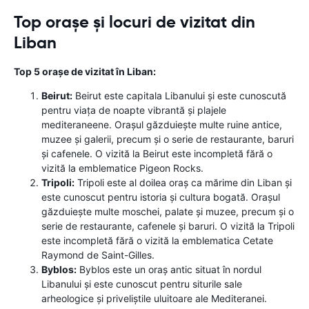
Top orașe și locuri de vizitat din
Liban
Top 5 orașe de vizitat în Liban:
Beirut:
Beirut este capitala Libanului și este cunoscută
pentru viața de noapte vibrantă și plajele
mediteraneene. Orașul găzduiește multe ruine antice,
muzee și galerii, precum și o serie de restaurante, baruri
și cafenele. O vizită la Beirut este incompletă fără o
vizită la emblematice Pigeon Rocks.
Tripoli:
Tripoli este al doilea oraș ca mărime din Liban și
este cunoscut pentru istoria și cultura bogată. Orașul
găzduiește multe moschei, palate și muzee, precum și o
serie de restaurante, cafenele și baruri. O vizită la Tripoli
este incompletă fără o vizită la emblematica Cetate
Raymond de Saint-Gilles.
Byblos:
Byblos este un oraș antic situat în nordul
Libanului și este cunoscut pentru siturile sale
arheologice și priveliștile uluitoare ale Mediteranei.