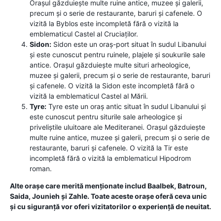
Orașul găzduiește multe ruine antice, muzee și galerii,
precum și o serie de restaurante, baruri și cafenele. O
vizită la Byblos este incompletă fără o vizită la
emblematicul Castel al Cruciaților.
Sidon:
Sidon este un oraș-port situat în sudul Libanului
și este cunoscut pentru ruinele, plajele și soukurile sale
antice. Orașul găzduiește multe situri arheologice,
muzee și galerii, precum și o serie de restaurante, baruri
și cafenele. O vizită la Sidon este incompletă fără o
vizită la emblematicul Castel al Mării.
Tyre:
Tyre este un oraș antic situat în sudul Libanului și
este cunoscut pentru siturile sale arheologice și
priveliștile uluitoare ale Mediteranei. Orașul găzduiește
multe ruine antice, muzee și galerii, precum și o serie de
restaurante, baruri și cafenele. O vizită la Tir este
incompletă fără o vizită la emblematicul Hipodrom
roman.
Alte orașe care merită menționate includ Baalbek, Batroun,
Saida, Jounieh și Zahle. Toate aceste orașe oferă ceva unic
și cu siguranță vor oferi vizitatorilor o experiență de neuitat.