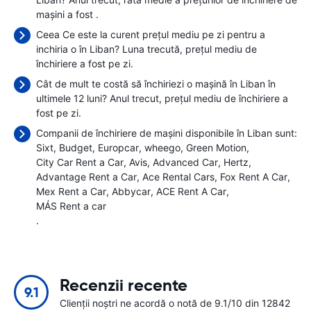
mașini a fost
.
Ceea Ce este la curent prețul mediu pe zi pentru a
inchiria o în Liban? Luna trecută, prețul mediu de
închiriere a fost
pe zi.
Cât de mult te costă să închiriezi o mașină în Liban în
ultimele 12 luni? Anul trecut, prețul mediu de închiriere a
fost
pe zi.
Companii de închiriere de mașini disponibile în Liban sunt:
Sixt
Budget
Europcar
wheego
Green Motion
City Car Rent a Car
Avis
Advanced Car
Hertz
Advantage Rent a Car
Ace Rental Cars
Fox Rent A Car
Mex Rent a Car
Abbycar
ACE Rent A Car
MÁS Rent a car
.
Recenzii recente
9.1
Clienții noștri ne acordă o notă de 9.1/10 din 12842