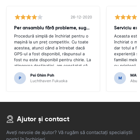
26-12-2020
Per ansamblu fără probleme, sughiț minor
Serviciu ex
Procedură simplă de închiriat pentru o
Aceasta este
mașină la un preț competitiv. Cu toate
închiriat o m
acestea, atunci când a întrebat dacă
dar totul a f
GPS-ul a fost disponibil, răspunsul a
experiență ș
fost nu este disponibil pentru chirie. La
familiei mele 
atingerea destinației, am constatat că
cu prietenii 
mașina a venit cu GPS.Ar fi fost
mulțumim că a
Pei Ghim Poh
MAI
groaznic dacă am fi decis să cumpărăm
ușoară.
P
M
Luchthaven Fukuoka
Abu D
un GPS așa cum era necesar pentru a
naviga pe drumurile japoneze.
Ajutor și contact
Aveți nevoie de ajutor? Vă rugăm să contactați specialiștii
noștri în închirieri.