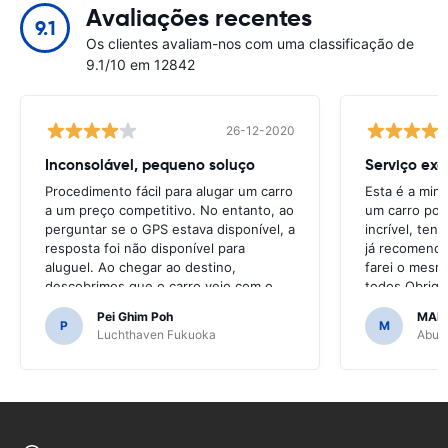
Avaliações recentes
9.1
Os clientes avaliam-nos com uma classificação de
9.1/10 em 12842
26-12-2020
Inconsolável, pequeno soluço
Serviço exc
Procedimento fácil para alugar um carro
Esta é a min
a um preço competitivo. No entanto, ao
um carro por
perguntar se o GPS estava disponível, a
incrível, ten
resposta foi não disponível para
já recomendo 
aluguel. Ao chegar ao destino,
farei o mesm
descobrimos que o carro veio com o
todos.Obrigad
GPS.Teria sido terrível se tivéssemos
fácil.
Pei Ghim Poh
MAI
decidido comprar um GPS, pois era
P
M
Luchthaven Fukuoka
Abu D
necessário navegar nas estradas
japonesas.