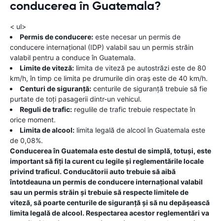
conducerea în Guatemala?
< ul>
Permis de conducere:
este necesar un permis de
conducere internațional (IDP) valabil sau un permis străin
valabil pentru a conduce în Guatemala.
Limite de viteză:
limita de viteză pe autostrăzi este de 80
km/h, în timp ce limita pe drumurile din oraș este de 40 km/h.
Centuri de siguranță:
centurile de siguranță trebuie să fie
purtate de toți pasagerii dintr-un vehicul.
Reguli de trafic:
regulile de trafic trebuie respectate în
orice moment.
Limita de alcool:
limita legală de alcool în Guatemala este
de 0,08%.
Conducerea în Guatemala este destul de simplă, totuși, este
important să fiți la curent cu legile și reglementările locale
privind traficul. Conducătorii auto trebuie să aibă
întotdeauna un permis de conducere internațional valabil
sau un permis străin și trebuie să respecte limitele de
viteză, să poarte centurile de siguranță și să nu depășească
limita legală de alcool. Respectarea acestor reglementări va