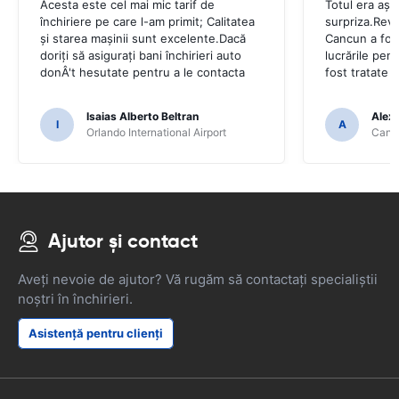
Acesta este cel mai mic tarif de
Totul era așa
închiriere pe care l-am primit; Calitatea
surpriza.Reve
și starea mașinii sunt excelente.Dacă
Cancun a fost
doriți să asigurați bani închirieri auto
lucrările pen
donÂ't hesutate pentru a le contacta
fost tratate 
Isaias Alberto Beltran
Alex
I
A
Orlando International Airport
Cancu
Ajutor și contact
Aveți nevoie de ajutor? Vă rugăm să contactați specialiștii
noștri în închirieri.
Asistență pentru clienți