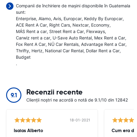
Companii de închiriere de mașini disponibile în Guatemala
sunt:
Enterprise
Alamo
Avis
Europcar
Keddy By Europcar
ACE Rent A Car
Right Cars
Nextcar
Economy
MÁS Rent a car
Street Rent a Car
Flexways
Carwiz rent a car
U-Save Auto Rental
Mex Rent a Car
Fox Rent A Car
NÜ Car Rentals
Advantage Rent a Car
Thrifty
Hertz
National Car Rental
Dollar Rent a Car
Budget
.
Recenzii recente
9.1
Clienții noștri ne acordă o notă de 9.1/10 din 12842
18-01-2021
Isaias Alberto
Cum era de