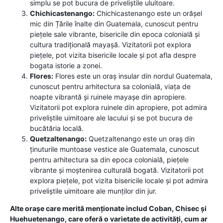
simplu se pot bucura de priveliștile uluitoare.
Chichicastenango:
Chichicastenango este un orășel
mic din Țările înalte din Guatemala, cunoscut pentru
piețele sale vibrante, bisericile din epoca colonială și
cultura tradițională mayașă. Vizitatorii pot explora
piețele, pot vizita bisericile locale și pot afla despre
bogata istorie a zonei.
Flores:
Flores este un oraș insular din nordul Guatemala,
cunoscut pentru arhitectura sa colonială, viața de
noapte vibrantă și ruinele mayașe din apropiere.
Vizitatorii pot explora ruinele din apropiere, pot admira
priveliștile uimitoare ale lacului și se pot bucura de
bucătăria locală.
Quetzaltenango:
Quetzaltenango este un oraș din
ținuturile muntoase vestice ale Guatemala, cunoscut
pentru arhitectura sa din epoca colonială, piețele
vibrante și moștenirea culturală bogată. Vizitatorii pot
explora piețele, pot vizita bisericile locale și pot admira
priveliștile uimitoare ale munților din jur.
Alte orașe care merită menționate includ Coban, Chisec și
Huehuetenango, care oferă o varietate de activități, cum ar