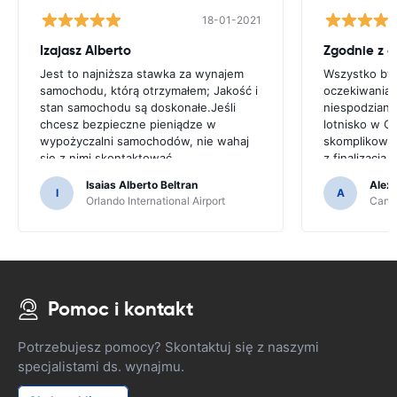
18-01-2021
Izajasz Alberto
Zgodnie z 
Jest to najniższa stawka za wynajem
Wszystko był
samochodu, którą otrzymałem; Jakość i
oczekiwaniam
stan samochodu są doskonałe.Jeśli
niespodziane
chcesz bezpieczne pieniądze w
lotnisko w C
wypożyczalni samochodów, nie wahaj
skomplikowa
się z nimi skontaktować
z finalizacj
w nieprofesj
Isaias Alberto Beltran
Alex
I
A
Orlando International Airport
Cancu
Pomoc i kontakt
Potrzebujesz pomocy? Skontaktuj się z naszymi
specjalistami ds. wynajmu.