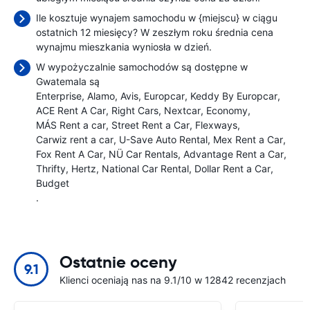
Ile kosztuje wynajem samochodu w {miejscu} w ciągu
ostatnich 12 miesięcy? W zeszłym roku średnia cena
wynajmu mieszkania wyniosła
w dzień.
W wypożyczalnie samochodów są dostępne w
Gwatemala są
Enterprise
Alamo
Avis
Europcar
Keddy By Europcar
ACE Rent A Car
Right Cars
Nextcar
Economy
MÁS Rent a car
Street Rent a Car
Flexways
Carwiz rent a car
U-Save Auto Rental
Mex Rent a Car
Fox Rent A Car
NÜ Car Rentals
Advantage Rent a Car
Thrifty
Hertz
National Car Rental
Dollar Rent a Car
Budget
.
Ostatnie oceny
9.1
Klienci oceniają nas na 9.1/10 w 12842 recenzjach