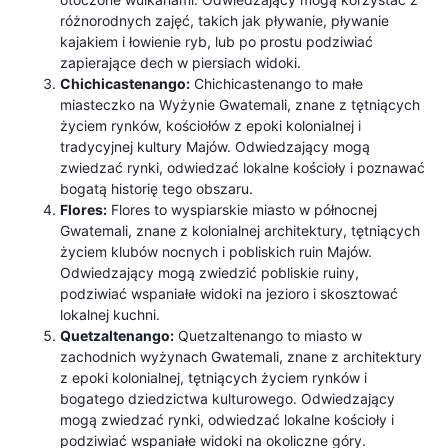
różnorodnych zajęć, takich jak pływanie, pływanie
kajakiem i łowienie ryb, lub po prostu podziwiać
zapierające dech w piersiach widoki.
Chichicastenango:
Chichicastenango to małe
miasteczko na Wyżynie Gwatemali, znane z tętniących
życiem rynków, kościołów z epoki kolonialnej i
tradycyjnej kultury Majów. Odwiedzający mogą
zwiedzać rynki, odwiedzać lokalne kościoły i poznawać
bogatą historię tego obszaru.
Flores:
Flores to wyspiarskie miasto w północnej
Gwatemali, znane z kolonialnej architektury, tętniących
życiem klubów nocnych i pobliskich ruin Majów.
Odwiedzający mogą zwiedzić pobliskie ruiny,
podziwiać wspaniałe widoki na jezioro i skosztować
lokalnej kuchni.
Quetzaltenango:
Quetzaltenango to miasto w
zachodnich wyżynach Gwatemali, znane z architektury
z epoki kolonialnej, tętniących życiem rynków i
bogatego dziedzictwa kulturowego. Odwiedzający
mogą zwiedzać rynki, odwiedzać lokalne kościoły i
podziwiać wspaniałe widoki na okoliczne góry.