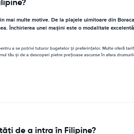
ilipine?
 din mai multe motive. De la plajele uimitoare din Bora
mea. Închirierea unei mașini este o modalitate excelentă
tru a se potrivi tuturor bugetelor și preferințelor. Multe oferă tari
tmul tău și de a descoperi pietre prețioase ascunse în afara drumuril
ți de a intra în Filipine?