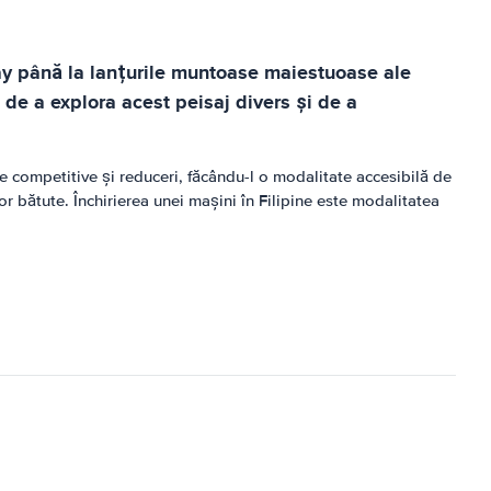
cay până la lanțurile muntoase maiestuoase ale
 de a explora acest peisaj divers și de a
fe competitive și reduceri, făcându-l o modalitate accesibilă de
or bătute. Închirierea unei mașini în Filipine este modalitatea