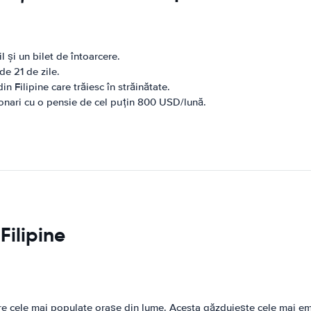
l și un bilet de întoarcere.
de 21 de zile.
 Filipine care trăiesc în străinătate.
ionari cu o pensie de cel puțin 800 USD/lună.
Filipine
ntre cele mai populate orașe din lume. Acesta găzduiește cele mai em