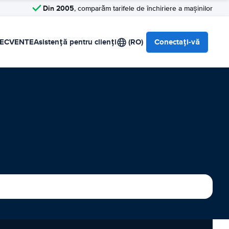
Din 2005
, comparăm tarifele de închiriere a mașinilor
RECVENTE
Asistență pentru clienți
(RO)
Conectați-vă