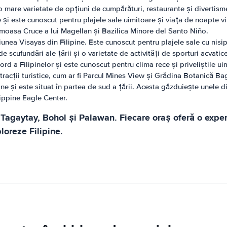
 mare varietate de opțiuni de cumpărături, restaurante și divertism
e și este cunoscut pentru plajele sale uimitoare și viața de noapte 
aimoasa Cruce a lui Magellan și Bazilica Minore del Santo Niño.
iunea Visayas din Filipine. Este cunoscut pentru plajele sale cu nisi
scufundări ale țării și o varietate de activități de sporturi acvatice
ord a Filipinelor și este cunoscut pentru clima rece și priveliștile u
tracții turistice, cum ar fi Parcul Mines View și Grădina Botanică Ba
ne și este situat în partea de sud a țării. Acesta găzduiește unele di
lippine Eagle Center.
Tagaytay, Bohol și Palawan. Fiecare oraș oferă o experi
loreze Filipine.