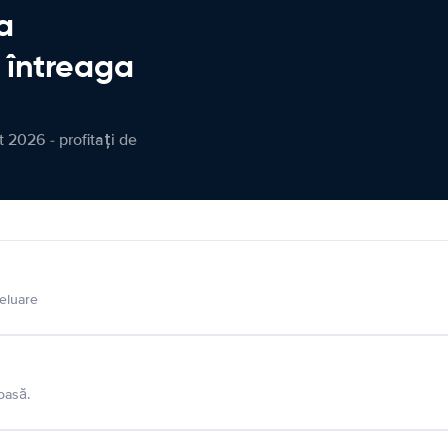
a
n întreaga
 2026 - profitați de
eluare
oasă.