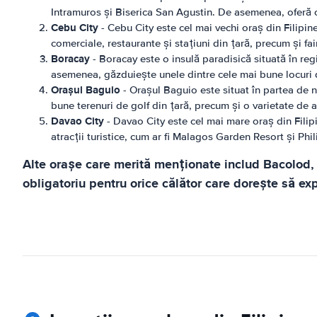
Intramuros și Biserica San Agustin. De asemenea, oferă o
Cebu City
- Cebu City este cel mai vechi oraș din Filipin
comerciale, restaurante și stațiuni din țară, precum și f
Boracay
- Boracay este o insulă paradisică situată în reg
asemenea, găzduiește unele dintre cele mai bune locuri de 
Orașul Baguio
- Orașul Baguio este situat în partea de n
bune terenuri de golf din țară, precum și o varietate de a
Davao City
- Davao City este cel mai mare oraș din Filipi
atracții turistice, cum ar fi Malagos Garden Resort și Phi
Alte orașe care merită menționate includ Bacolod, 
obligatoriu pentru orice călător care dorește să exp