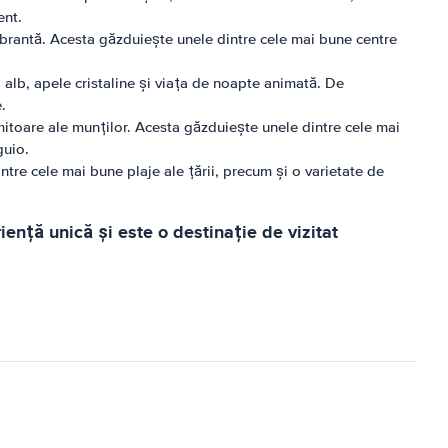
ent.
vibrantă. Acesta găzduiește unele dintre cele mai bune centre
p alb, apele cristaline și viața de noapte animată. De
.
imitoare ale munților. Acesta găzduiește unele dintre cele mai
guio.
ntre cele mai bune plaje ale țării, precum și o varietate de
ență unică și este o destinație de vizitat