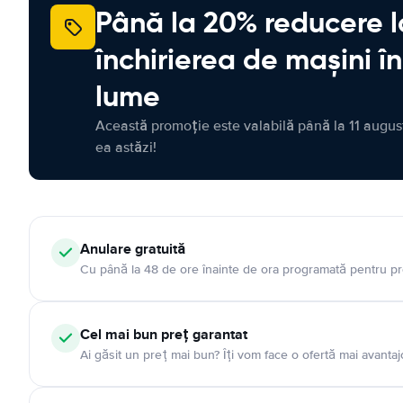
Până la 20% reducere l
închirierea de mașini î
lume
Această promoție este valabilă până la 11 august
ea astăzi!
Anulare gratuită
Cu până la 48 de ore înainte de ora programată pentru pr
Cel mai bun preț garantat
Ai găsit un preț mai bun? Îți vom face o ofertă mai avantaj