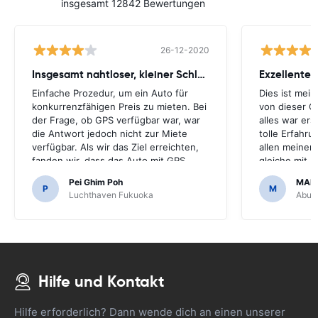
insgesamt 12842 Bewertungen
26-12-2020
Insgesamt nahtloser, kleiner Schluckauf
Exzellenter
Einfache Prozedur, um ein Auto für
Dies ist mei
konkurrenzfähigen Preis zu mieten. Bei
von dieser G
der Frage, ob GPS verfügbar war, war
alles war ers
die Antwort jedoch nicht zur Miete
tolle Erfahr
verfügbar. Als wir das Ziel erreichten,
allen meiner
fanden wir, dass das Auto mit GPS
gleiche mit 
kam.Es wäre schrecklich gewesen,
machen.Viele
Pei Ghim Poh
MAI
wenn wir beschlossen hätten, ein GPS
erschwinglich
P
M
Luchthaven Fukuoka
Abu D
zu kaufen, da es notwendig war,
japanische Straßen zu navigieren.
Hilfe und Kontakt
Hilfe erforderlich? Dann wende dich an einen unserer