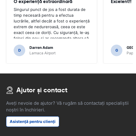
O experiență extraordinară
Excelent!!
Singurul punct de jos a fost durata de
timp necesară pentru a efectua
lucrările, altfel decât a fost o experiență
extrem de nedureroasă, ceea ce este
exact ceea ce doriți. Cu siguranță, le-aș
folosi din nou și aș recomanda altora să
facă același lucru.
Darren Adam
GEOR
D
G
Larnaca Airport
Papho
Ajutor și contact
Aveți nevoie de ajutor? Vă rugăm să contactați specialiștii
noștri în închirieri.
Asistență pentru clienți