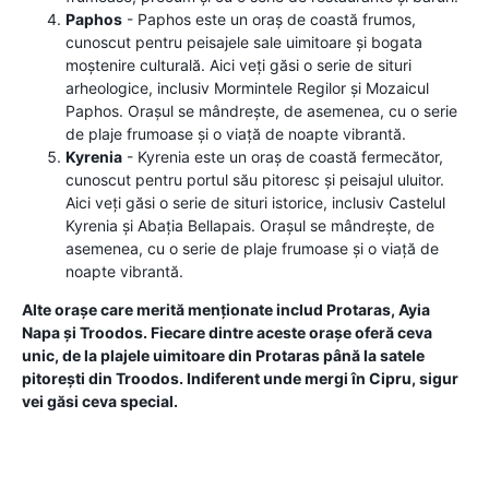
Paphos
- Paphos este un oraș de coastă frumos,
cunoscut pentru peisajele sale uimitoare și bogata
moștenire culturală. Aici veți găsi o serie de situri
arheologice, inclusiv Mormintele Regilor și Mozaicul
Paphos. Orașul se mândrește, de asemenea, cu o serie
de plaje frumoase și o viață de noapte vibrantă.
Kyrenia
- Kyrenia este un oraș de coastă fermecător,
cunoscut pentru portul său pitoresc și peisajul uluitor.
Aici veți găsi o serie de situri istorice, inclusiv Castelul
Kyrenia și Abația Bellapais. Orașul se mândrește, de
asemenea, cu o serie de plaje frumoase și o viață de
noapte vibrantă.
Alte orașe care merită menționate includ Protaras, Ayia
Napa și Troodos. Fiecare dintre aceste orașe oferă ceva
unic, de la plajele uimitoare din Protaras până la satele
pitorești din Troodos. Indiferent unde mergi în Cipru, sigur
vei găsi ceva special.