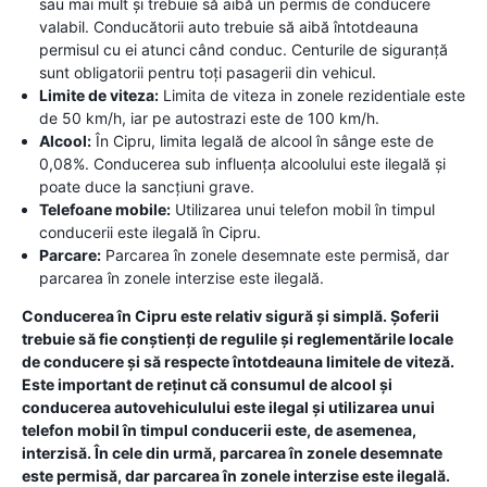
sau mai mult și trebuie să aibă un permis de conducere
valabil. Conducătorii auto trebuie să aibă întotdeauna
permisul cu ei atunci când conduc. Centurile de siguranță
sunt obligatorii pentru toți pasagerii din vehicul.
Limite de viteza:
Limita de viteza in zonele rezidentiale este
de 50 km/h, iar pe autostrazi este de 100 km/h.
Alcool:
În Cipru, limita legală de alcool în sânge este de
0,08%. Conducerea sub influența alcoolului este ilegală și
poate duce la sancțiuni grave.
Telefoane mobile:
Utilizarea unui telefon mobil în timpul
conducerii este ilegală în Cipru.
Parcare:
Parcarea în zonele desemnate este permisă, dar
parcarea în zonele interzise este ilegală.
Conducerea în Cipru este relativ sigură și simplă. Șoferii
trebuie să fie conștienți de regulile și reglementările locale
de conducere și să respecte întotdeauna limitele de viteză.
Este important de reținut că consumul de alcool și
conducerea autovehiculului este ilegal și utilizarea unui
telefon mobil în timpul conducerii este, de asemenea,
interzisă. În cele din urmă, parcarea în zonele desemnate
este permisă, dar parcarea în zonele interzise este ilegală.