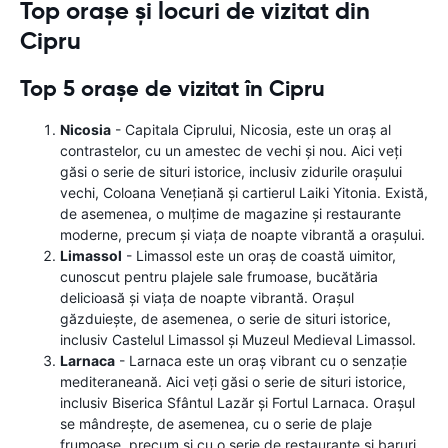
Top orașe și locuri de vizitat din
Cipru
Top 5 orașe de vizitat în Cipru
Nicosia
- Capitala Ciprului, Nicosia, este un oraș al
contrastelor, cu un amestec de vechi și nou. Aici veți
găsi o serie de situri istorice, inclusiv zidurile orașului
vechi, Coloana Venețiană și cartierul Laiki Yitonia. Există,
de asemenea, o mulțime de magazine și restaurante
moderne, precum și viața de noapte vibrantă a orașului.
Limassol
- Limassol este un oraș de coastă uimitor,
cunoscut pentru plajele sale frumoase, bucătăria
delicioasă și viața de noapte vibrantă. Orașul
găzduiește, de asemenea, o serie de situri istorice,
inclusiv Castelul Limassol și Muzeul Medieval Limassol.
Larnaca
- Larnaca este un oraș vibrant cu o senzație
mediteraneană. Aici veți găsi o serie de situri istorice,
inclusiv Biserica Sfântul Lazăr și Fortul Larnaca. Orașul
se mândrește, de asemenea, cu o serie de plaje
frumoase, precum și cu o serie de restaurante și baruri.