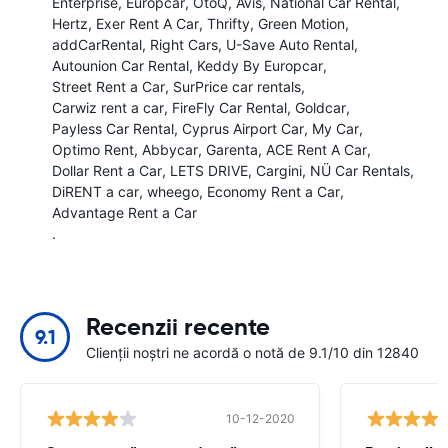
Enterprise
Europcar
OtoQ
Avis
National Car Rental
Hertz
Exer Rent A Car
Thrifty
Green Motion
addCarRental
Right Cars
U-Save Auto Rental
Autounion Car Rental
Keddy By Europcar
Street Rent a Car
SurPrice car rentals
Carwiz rent a car
FireFly Car Rental
Goldcar
Payless Car Rental
Cyprus Airport Car
My Car
Optimo Rent
Abbycar
Garenta
ACE Rent A Car
Dollar Rent a Car
LETS DRIVE
Cargini
NÜ Car Rentals
DiRENT a car
wheego
Economy Rent a Car
Advantage Rent a Car
.
Recenzii recente
9.1
Clienții noștri ne acordă o notă de 9.1/10 din 12840
10-12-2020