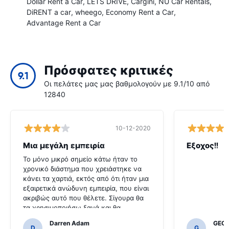
Dollar Rent a Car
LETS DRIVE
Cargini
NÜ Car Rentals
DiRENT a car
wheego
Economy Rent a Car
Advantage Rent a Car
Πρόσφατες κριτικές
9.1
Οι πελάτες μας μας βαθμολογούν με 9.1/10 από
12840
10-12-2020
Μια μεγάλη εμπειρία
Εξοχος!!
Το μόνο μικρό σημείο κάτω ήταν το
χρονικό διάστημα που χρειάστηκε να
κάνει τα χαρτιά, εκτός από ότι ήταν μια
εξαιρετικά ανώδυνη εμπειρία, που είναι
ακριβώς αυτό που θέλετε. Σίγουρα θα
τα χρησιμοποιήσω ξανά και θα
συνιστούσα στους άλλους να κάνουν
Darren Adam
GEOR
το ίδιο.
D
G