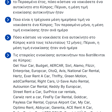
το Περασμένο έτος, πόσο κόστισε να νοικιάσετε ένα
αυτοκίνητο στο Κύπρος; Πέρυσι, η μέση τιμή
ενοικίασης αυτοκινήτων ήταν
Ποια είναι η τρέχουσα μέση ημερήσια τιμή να
νοικιάσετε ένα Κύπρος; Τον περασμένο μήνα, η μέση
τιμή ενοικίασης ήταν
ανά ημέρα
Πόσο κόστισε να νοικιάσετε ένα αυτοκίνητο στο
Κύπρος κατά τους τελευταίους 12 μήνες; Πέρυσι, η
μέση τιμή ενοικίασης ήταν
ανά ημέρα
Τις εταιρείες ενοικίασης αυτοκινήτων που διατίθενται
σε Κύπρος:
Get Your Car
Budget
AERCAR
Sixt
Alamo
Flizzr
Enterprise
Europcar
OtoQ
Avis
National Car Rental
Hertz
Exer Rent A Car
Thrifty
Green Motion
addCarRental
Right Cars
U-Save Auto Rental
Autounion Car Rental
Keddy By Europcar
Street Rent a Car
SurPrice car rentals
Carwiz rent a car
FireFly Car Rental
Goldcar
Payless Car Rental
Cyprus Airport Car
My Car
Optimo Rent
Abbycar
Garenta
ACE Rent A Car