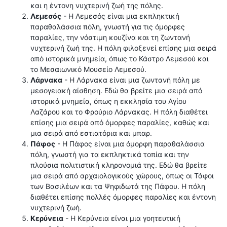
και η έντονη νυχτερινή ζωή της πόλης.
Λεμεσός
- Η Λεμεσός είναι μια εκπληκτική
παραθαλάσσια πόλη, γνωστή για τις όμορφες
παραλίες, την νόστιμη κουζίνα και τη ζωντανή
νυχτερινή ζωή της. Η πόλη φιλοξενεί επίσης μια σειρά
από ιστορικά μνημεία, όπως το Κάστρο Λεμεσού και
το Μεσαιωνικό Μουσείο Λεμεσού.
Λάρνακα
- Η Λάρνακα είναι μια ζωντανή πόλη με
μεσογειακή αίσθηση. Εδώ θα βρείτε μια σειρά από
ιστορικά μνημεία, όπως η εκκλησία του Αγίου
Λαζάρου και το Φρούριο Λάρνακας. Η πόλη διαθέτει
επίσης μια σειρά από όμορφες παραλίες, καθώς και
μια σειρά από εστιατόρια και μπαρ.
Πάφος
- Η Πάφος είναι μια όμορφη παραθαλάσσια
πόλη, γνωστή για τα εκπληκτικά τοπία και την
πλούσια πολιτιστική κληρονομιά της. Εδώ θα βρείτε
μια σειρά από αρχαιολογικούς χώρους, όπως οι Τάφοι
των Βασιλέων και τα Ψηφιδωτά της Πάφου. Η πόλη
διαθέτει επίσης πολλές όμορφες παραλίες και έντονη
νυχτερινή ζωή.
Κερύνεια
- Η Κερύνεια είναι μια γοητευτική