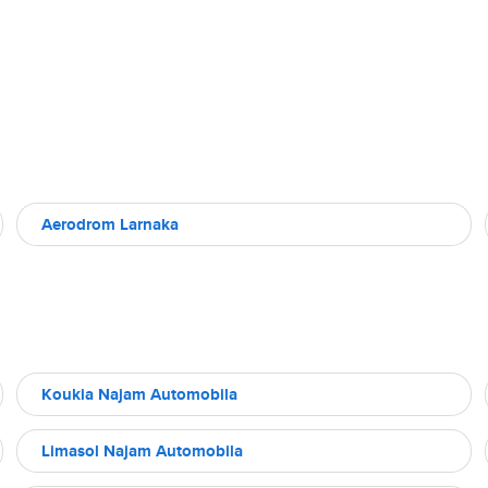
Aerodrom Larnaka
Koukia Najam Automobila
Limasol Najam Automobila