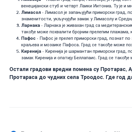
венецијански стуб и четврт Лаики Иитониа. Ту је и 
Лимасол
- Лимасол је запањујући приморски град, п
знаменитости, укључујући замак у Лимасолу и Сред
Ларнака
- Ларнака је живахан град са медитерански
такође може похвалити бројним прелепим плажама, к
Пафос
- Пафос је прелеп приморски град, познат по
краљева и мозаике Пафоса. Град се такође може по
Киренија
- Киренија је шармантан приморски град, п
замак Киренија и опатију Беллапаис. Град се такођ
Остали градови вредни помена су Протарас, А
Протараса до чудних села Троодос. Где год да