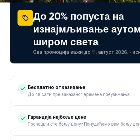
До 20% попуста на
изнајмљивање ауто
широм света
Ова промоција важи до 11. август 2026. - ис
Бесплатно отказивање
До 48 сати пре заказаног времена преузимања
Гаранција најбоље цене
Пронашли сте бољу цену? Понудићемо вам бољу цен