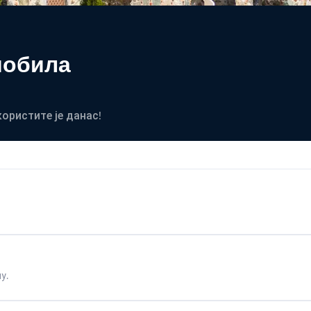
мобила
користите је данас!
у.