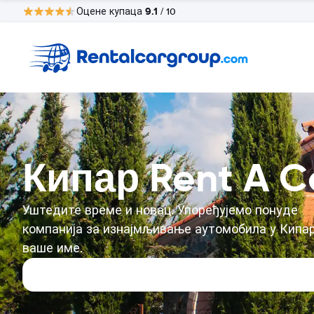
9.1
Оцене купаца
/ 10
Кипар Rent A C
Уштедите време и новац. Упоређујемо понуде
компанија за изнајмљивање аутомобила у Кипар
ваше име.