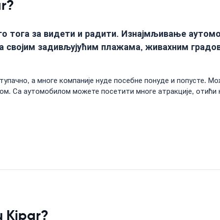
ar?
го тога за видети и радити. Изнајмљивање аутомоб
а својим задивљујућим плажама, живахним градов
упачно, а многе компаније нуде посебне понуде и попусте. Мо
м. Са аутомобилом можете посетити многе атракције, отићи 
u Kipar?