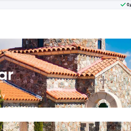
О
ar
 у