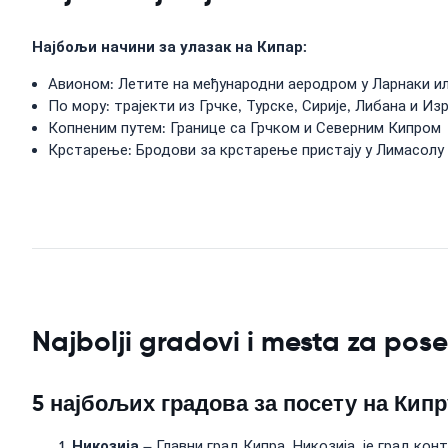
Најбољи начини за улазак на Кипар:
Авионом: Летите на међународни аеродром у Ларнаки и
По мору: трајекти из Грчке, Турске, Сирије, Либана и Из
Копненим путем: Границе са Грчком и Северним Кипром
Крстарење: Бродови за крстарење пристају у Лимасолу
Najbolji gradovi i mesta za pose
5 најбољих градова за посету на Кипр
Никозија
– Главни град Кипра, Никозија, је град кон