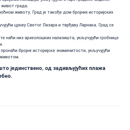
 живот града.
ноћном животу. Град је такође дом бројних историјских
чујући цркву Светог Лазара и тврђаву Ларнака. Град се
ете наћи низ археолошких налазишта, укључујући гробнице
м.
 пронаћи бројне историјске знаменитости, укључујући
 животом.
ешто јединствено, од задивљујућих плажа
ебно.