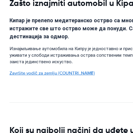
Zašto iznajmiti automobil u Kip
Кипар је прелепо медитеранско острво са мно
истражите све што острво може да понуди. С
дестинација за одмор.
Изнајмљивање аутомобила на Кипру је једноставно и прист
уживати у слободи истраживања острва сопственим темпо
заиста јединствено искуство.
Završite vodič za zemlju {COUNTRI_NAME}
Koji su najbolji načini da uđete 