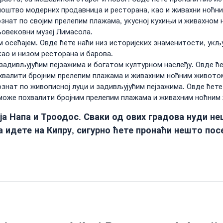
мноштво модерних продавница и ресторана, као и живахни ноћни
ознат по својим прелепим плажама, укусној кухињи и живахном 
њовековни музеј Лимасола.
м осећајем. Овде ћете наћи низ историјских знаменитости, укљу
ао и низом ресторана и барова.
 задивљујућим пејзажима и богатом културном наслеђу. Овде ћ
хвалити бројним прелепим плажама и живахним ноћним живото
ознат по живописној луци и задивљујућим пејзажима. Овде ћете
е може похвалити бројним прелепим плажама и живахним ноћним
ја Напа и Троодос. Сваки од ових градова нуди н
 идете на Кипру, сигурно ћете пронаћи нешто пос