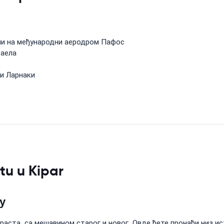
ли на међународни аеродром Пафос
раела
 и Ларнаки
tu u Kipar
у
траста, са мешавином старог и новог. Овде ћете пронаћи низ ис