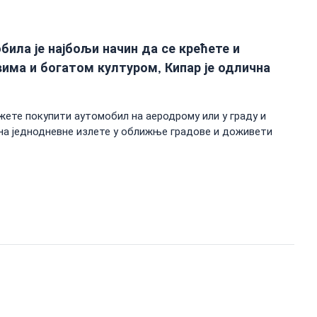
ила је најбољи начин да се крећете и
има и богатом културом, Кипар је одлична
жете покупити аутомобил на аеродрому или у граду и
на једнодневне излете у оближње градове и доживети