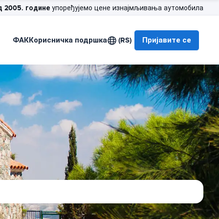
д 2005. године
упоређујемо цене изнајмљивања аутомобила
ФАК
Корисничка подршка
(RS)
Пријавите се