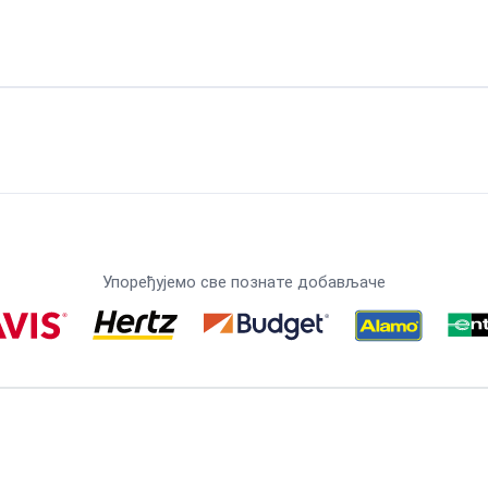
Упоређујемо све познате добављаче