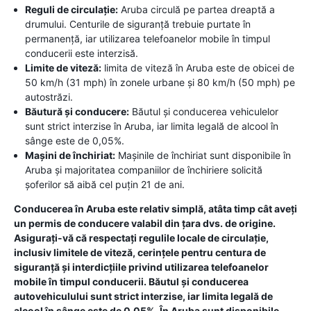
Reguli de circulație:
Aruba circulă pe partea dreaptă a
drumului. Centurile de siguranță trebuie purtate în
permanență, iar utilizarea telefoanelor mobile în timpul
conducerii este interzisă.
Limite de viteză:
limita de viteză în Aruba este de obicei de
50 km/h (31 mph) în zonele urbane și 80 km/h (50 mph) pe
autostrăzi.
Băutură și conducere:
Băutul și conducerea vehiculelor
sunt strict interzise în Aruba, iar limita legală de alcool în
sânge este de 0,05%.
Mașini de închiriat:
Mașinile de închiriat sunt disponibile în
Aruba și majoritatea companiilor de închiriere solicită
șoferilor să aibă cel puțin 21 de ani.
Conducerea în Aruba este relativ simplă, atâta timp cât aveți
un permis de conducere valabil din țara dvs. de origine.
Asigurați-vă că respectați regulile locale de circulație,
inclusiv limitele de viteză, cerințele pentru centura de
siguranță și interdicțiile privind utilizarea telefoanelor
mobile în timpul conducerii. Băutul și conducerea
autovehiculului sunt strict interzise, ​​iar limita legală de
alcool în sânge este de 0,05%. În Aruba sunt disponibile