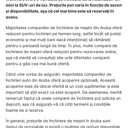
mici la SUV-uri de lux. Prețurile pot varia în funcție de sezon
și disponibilitate, așa că cel mai bine este să rezervați în
avans.
Majoritatea companiilor de închiriere de mașini din Aruba oferă
reduceri pentru închirieri pe termen lung, astfel încât să puteți
economisi și mai mulți bani dacă intenționați să rămâneți
pentru o perioadă lungă de timp. În plus, multe companii de
închiriere de mașini oferă reduceri pentru rezervarea online,
așa că merită să consultați site-urile diferitelor companii
pentru a găsi cea mai bună ofertă.
Când vine vorba de asigurări, majoritatea companiilor de
închirieri auto din Aruba oferă acoperire opțională. Această
acoperire este de obicei oferită la un cost suplimentar și este
important să știți exact ce este acoperit. De asemenea, merită
remarcat faptul că unele companii de închiriere pot solicita un
depozit, așa că asigurați-vă că citiți termenii și condițiile
înainte de a rezerva.
În general, prețurile de închiriere de mașini în Aruba sunt
destul de rezonabile și există o mulțime de opțiuni disponibile