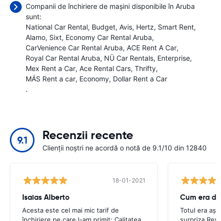
Companii de închiriere de mașini disponibile în Aruba
sunt:
National Car Rental
Budget
Avis
Hertz
Smart Rent
Alamo
Sixt
Economy Car Rental Aruba
CarVenience Car Rental Aruba
ACE Rent A Car
Royal Car Rental Aruba
NÜ Car Rentals
Enterprise
Mex Rent a Car
Ace Rental Cars
Thrifty
MÁS Rent a car
Economy
Dollar Rent a Car
.
Recenzii recente
9.1
Clienții noștri ne acordă o notă de 9.1/10 din 12840
18-01-2021
Isaias Alberto
Cum era de
Acesta este cel mai mic tarif de
Totul era așa
închiriere pe care l-am primit; Calitatea
surpriza.Reve