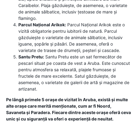
Caraibelor. Plaja găzduiește, de asemenea, o varietate
de animale sălbatice, inclusiv țestoase de mare și
flamingo.
Parcul Național Arikok:
Parcul Național Arikok este o
vizită obligatorie pentru iubitorii de natură. Parcul
găzduiește o varietate de animale sălbatice, inclusiv
iguane, șopârle și păsări. De asemenea, oferă o
varietate de trasee de drumeții, peșteri și cascade.
Santu Pretu:
Santu Pretu este un sat fermecător de
pescari situat pe coasta de vest a Aruba. Este cunoscut
pentru atmosfera sa relaxată, plajele frumoase și
fructele de mare excelente. Satul găzduiește, de
asemenea, o varietate de galerii de artă și magazine de
artizanat.
Pe lângă primele 5 orașe de vizitat în Aruba, există și multe
alte orașe care merită menționate, cum ar fi Noord,
Savaneta și Paradera. Fiecare dintre aceste orașe oferă ceva
unic și cu siguranță va oferi o experiență de neuitat.