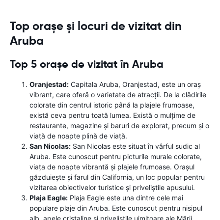
Top orașe și locuri de vizitat din
Aruba
Top 5 orașe de vizitat în Aruba
Oranjestad:
Capitala Aruba, Oranjestad, este un oraș
vibrant, care oferă o varietate de atracții. De la clădirile
colorate din centrul istoric până la plajele frumoase,
există ceva pentru toată lumea. Există o mulțime de
restaurante, magazine și baruri de explorat, precum și o
viață de noapte plină de viață.
San Nicolas:
San Nicolas este situat în vârful sudic al
Aruba. Este cunoscut pentru picturile murale colorate,
viața de noapte vibrantă și plajele frumoase. Orașul
găzduiește și farul din California, un loc popular pentru
vizitarea obiectivelor turistice și priveliștile apusului.
Plaja Eagle:
Plaja Eagle este una dintre cele mai
populare plaje din Aruba. Este cunoscut pentru nisipul
alb, apele cristaline și priveliștile uimitoare ale Mării