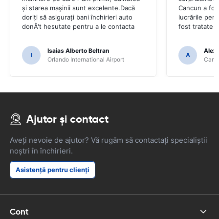
și starea mașinii sunt excelente.Dacă
Cancun a fost
doriți să asigurați bani închirieri auto
lucrările pen
donÂ't hesutate pentru a le contacta
fost tratate 
Isaias Alberto Beltran
Alex
I
A
Orlando International Airport
Cancu
Ajutor și contact
Aveți nevoie de ajutor? Vă rugăm să contactați specialiștii
noștri în închirieri.
Asistență pentru clienți
Cont