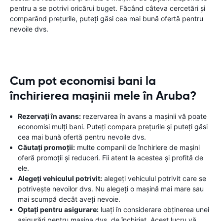
pentru a se potrivi oricărui buget. Făcând câteva cercetări și
comparând prețurile, puteți găsi cea mai bună ofertă pentru
nevoile dvs.
Cum pot economisi bani la
închirierea mașinii mele în Aruba?
Rezervați în avans:
rezervarea în avans a mașinii vă poate
economisi mulți bani. Puteți compara prețurile și puteți găsi
cea mai bună ofertă pentru nevoile dvs.
Căutați promoții:
multe companii de închiriere de mașini
oferă promoții și reduceri. Fii atent la acestea și profită de
ele.
Alegeți vehiculul potrivit:
alegeți vehiculul potrivit care se
potrivește nevoilor dvs. Nu alegeți o mașină mai mare sau
mai scumpă decât aveți nevoie.
Optați pentru asigurare:
luați în considerare obținerea unei
asigurări pentru mașina dvs. de închiriat. Acest lucru vă