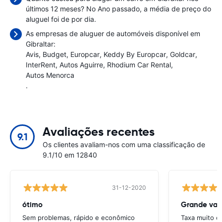
últimos 12 meses? No Ano passado, a média de preço do
aluguel foi de
por dia.
As empresas de aluguer de automóveis disponível em
Gibraltar:
Avis
Budget
Europcar
Keddy By Europcar
Goldcar
InterRent
Autos Aguirre
Rhodium Car Rental
Autos Menorca
.
Avaliações recentes
9.1
Os clientes avaliam-nos com uma classificação de
9.1/10 em 12840
31-12-2020
ótimo
Grande val
Sem problemas, rápido e econômico
Taxa muito c