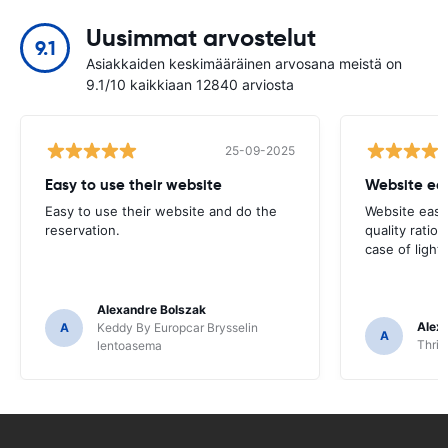
Uusimmat arvostelut
9.1
Asiakkaiden keskimääräinen arvosana meistä on
9.1/10 kaikkiaan 12840 arviosta
25-09-2025
Easy to use their website
Website eas
Easy to use their website and do the
Website easy 
reservation.
quality ratio
case of ligh
Alexandre Bolszak
Alex
A
Keddy By Europcar Brysselin
A
Thrif
lentoasema