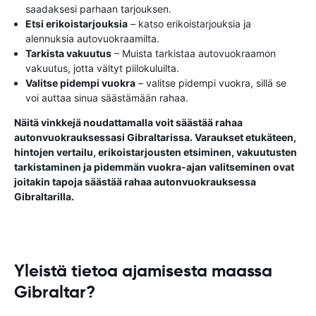
saadaksesi parhaan tarjouksen.
Etsi erikoistarjouksia
– katso erikoistarjouksia ja
alennuksia autovuokraamilta.
Tarkista vakuutus
– Muista tarkistaa autovuokraamon
vakuutus, jotta vältyt piilokuluilta.
Valitse pidempi vuokra
– valitse pidempi vuokra, sillä se
voi auttaa sinua säästämään rahaa.
Näitä vinkkejä noudattamalla voit säästää rahaa
autonvuokrauksessasi Gibraltarissa. Varaukset etukäteen,
hintojen vertailu, erikoistarjousten etsiminen, vakuutusten
tarkistaminen ja pidemmän vuokra-ajan valitseminen ovat
joitakin tapoja säästää rahaa autonvuokrauksessa
Gibraltarilla.
Yleistä tietoa ajamisesta maassa
Gibraltar?