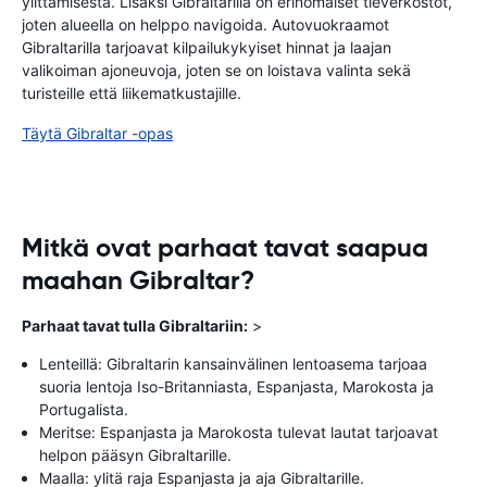
ylittämisestä. Lisäksi Gibraltarilla on erinomaiset tieverkostot,
joten alueella on helppo navigoida. Autovuokraamot
Gibraltarilla tarjoavat kilpailukykyiset hinnat ja laajan
valikoiman ajoneuvoja, joten se on loistava valinta sekä
turisteille että liikematkustajille.
Täytä Gibraltar -opas
Mitkä ovat parhaat tavat saapua
maahan Gibraltar?
Parhaat tavat tulla Gibraltariin:
>
Lenteillä: Gibraltarin kansainvälinen lentoasema tarjoaa
suoria lentoja Iso-Britanniasta, Espanjasta, Marokosta ja
Portugalista.
Meritse: Espanjasta ja Marokosta tulevat lautat tarjoavat
helpon pääsyn Gibraltarille.
Maalla: ylitä raja Espanjasta ja aja Gibraltarille.