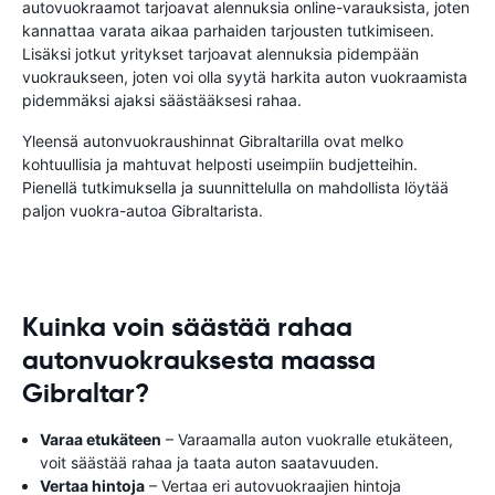
autovuokraamot tarjoavat alennuksia online-varauksista, joten
kannattaa varata aikaa parhaiden tarjousten tutkimiseen.
Lisäksi jotkut yritykset tarjoavat alennuksia pidempään
vuokraukseen, joten voi olla syytä harkita auton vuokraamista
pidemmäksi ajaksi säästääksesi rahaa.
Yleensä autonvuokraushinnat Gibraltarilla ovat melko
kohtuullisia ja mahtuvat helposti useimpiin budjetteihin.
Pienellä tutkimuksella ja suunnittelulla on mahdollista löytää
paljon vuokra-autoa Gibraltarista.
Kuinka voin säästää rahaa
autonvuokrauksesta maassa
Gibraltar?
Varaa etukäteen
– Varaamalla auton vuokralle etukäteen,
voit säästää rahaa ja taata auton saatavuuden.
Vertaa hintoja
– Vertaa eri autovuokraajien hintoja