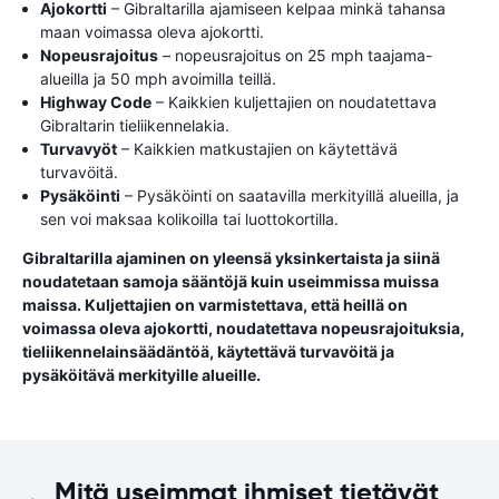
Ajokortti
– Gibraltarilla ajamiseen kelpaa minkä tahansa
maan voimassa oleva ajokortti.
Nopeusrajoitus
– nopeusrajoitus on 25 mph taajama-
alueilla ja 50 mph avoimilla teillä.
Highway Code
– Kaikkien kuljettajien on noudatettava
Gibraltarin tieliikennelakia.
Turvavyöt
– Kaikkien matkustajien on käytettävä
turvavöitä.
Pysäköinti
– Pysäköinti on saatavilla merkityillä alueilla, ja
sen voi maksaa kolikoilla tai luottokortilla.
Gibraltarilla ajaminen on yleensä yksinkertaista ja siinä
noudatetaan samoja sääntöjä kuin useimmissa muissa
maissa. Kuljettajien on varmistettava, että heillä on
voimassa oleva ajokortti, noudatettava nopeusrajoituksia,
tieliikennelainsäädäntöä, käytettävä turvavöitä ja
pysäköitävä merkityille alueille.
Mitä useimmat ihmiset tietävät