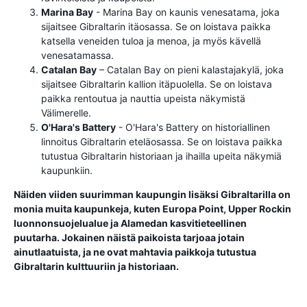
Marina Bay
- Marina Bay on kaunis venesatama, joka
sijaitsee Gibraltarin itäosassa. Se on loistava paikka
katsella veneiden tuloa ja menoa, ja myös kävellä
venesatamassa.
Catalan Bay
– Catalan Bay on pieni kalastajakylä, joka
sijaitsee Gibraltarin kallion itäpuolella. Se on loistava
paikka rentoutua ja nauttia upeista näkymistä
Välimerelle.
O'Hara's Battery
- O'Hara's Battery on historiallinen
linnoitus Gibraltarin eteläosassa. Se on loistava paikka
tutustua Gibraltarin historiaan ja ihailla upeita näkymiä
kaupunkiin.
Näiden viiden suurimman kaupungin lisäksi Gibraltarilla on
monia muita kaupunkeja, kuten Europa Point, Upper Rockin
luonnonsuojelualue ja Alamedan kasvitieteellinen
puutarha. Jokainen näistä paikoista tarjoaa jotain
ainutlaatuista, ja ne ovat mahtavia paikkoja tutustua
Gibraltarin kulttuuriin ja historiaan.