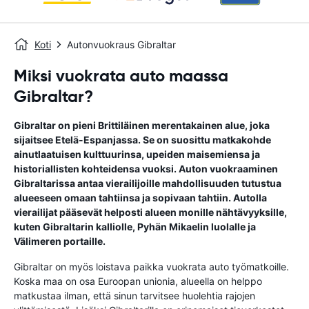
Koti
Autonvuokraus Gibraltar
Miksi vuokrata auto maassa
Gibraltar?
Gibraltar on pieni Brittiläinen merentakainen alue, joka
sijaitsee Etelä-Espanjassa. Se on suosittu matkakohde
ainutlaatuisen kulttuurinsa, upeiden maisemiensa ja
historiallisten kohteidensa vuoksi. Auton vuokraaminen
Gibraltarissa antaa vierailijoille mahdollisuuden tutustua
alueeseen omaan tahtiinsa ja sopivaan tahtiin. Autolla
vierailijat pääsevät helposti alueen monille nähtävyyksille,
kuten Gibraltarin kalliolle, Pyhän Mikaelin luolalle ja
Välimeren portaille.
Gibraltar on myös loistava paikka vuokrata auto työmatkoille.
Koska maa on osa Euroopan unionia, alueella on helppo
matkustaa ilman, että sinun tarvitsee huolehtia rajojen