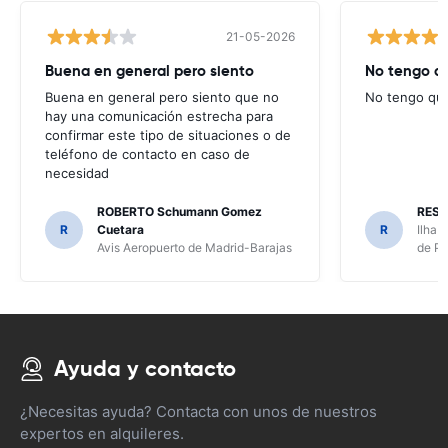
21-05-2026
Buena en general pero siento
No tengo q
Buena en general pero siento que no
No tengo que
hay una comunicación estrecha para
confirmar este tipo de situaciones o de
teléfono de contacto en caso de
necesidad
ROBERTO Schumann Gomez
REST
R
Cuetara
R
Ilha 
Avis Aeropuerto de Madrid-Barajas
de Pi
Ayuda y contacto
¿Necesitas ayuda? Contacta con unos de nuestros
expertos en alquileres.