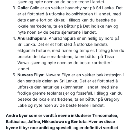
sjøen og nyte noen av de beste teene i landet.
Galle:
Galle er en vakker havneby sør på Sri Lanka. Det
er et flott sted å utforske kolonihistorien til landet, med
dets gamle fort og kirker. I tillegg kan du besøke de
lokale markedene, ta en båttur på Det indiske hav og
nyte noen av de beste sjømatene i landet.
Anuradhapura:
Anuradhapura er en hellig by nord på
Sri Lanka. Det er et flott sted å utforske landets
eldgamle historie, med ruiner og templer. I tillegg kan du
besøke de lokale markedene, ta en båttur på Tissa
Wewa-sjøen og nyte noen av de beste karriretter i
landet.
Nuwara Eliya:
Nuwara Eliya er en vakker bakkestasjon i
den sentrale delen av Sri Lanka. Det er et flott sted å
utforske den naturlige skjønnheten i landet, med sine
frodige grønne teplantasjer og fossefall. I tillegg kan du
besøke de lokale markedene, ta en båttur på Gregory
Lake og nyte noen av de beste teene i landet.
Andre byer som er verdt å nevne inkluderer Trincomalee,
Batticaloa, Jaffna, Hikkaduwa og Bentota. Hver av disse
byene tilbyr noe unikt og spesielt, og er definitivt verdt et