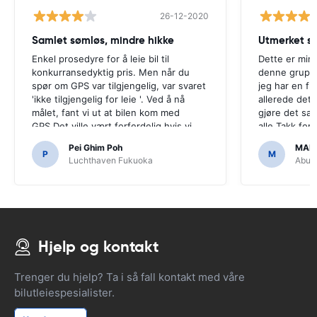
26-12-2020
Samlet sømløs, mindre hikke
Utmerket se
Enkel prosedyre for å leie bil til
Dette er min 
konkurransedyktig pris. Men når du
denne gruppe
spør om GPS var tilgjengelig, var svaret
jeg har en fl
'ikke tilgjengelig for leie '. Ved å nå
allerede det t
målet, fant vi ut at bilen kom med
gjøre det s
GPS.Det ville vært forferdelig hvis vi
alle.Takk for
hadde bestemt seg for å kjøpe en GPS
enkelt.
Pei Ghim Poh
MAI
som det var nødvendig å navigere
P
M
Luchthaven Fukuoka
Abu D
japanske veier.
Hjelp og kontakt
Trenger du hjelp? Ta i så fall kontakt med våre
bilutleiespesialister.