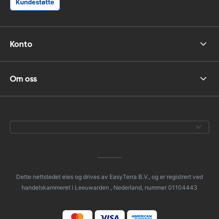
Kundestøtte
Konto
Om oss
Dette nettstedet eies og drives av EasyTerra B.V., og er registrert ved
handelskammeret i Leeuwarden , Nederland, nummer 01104443