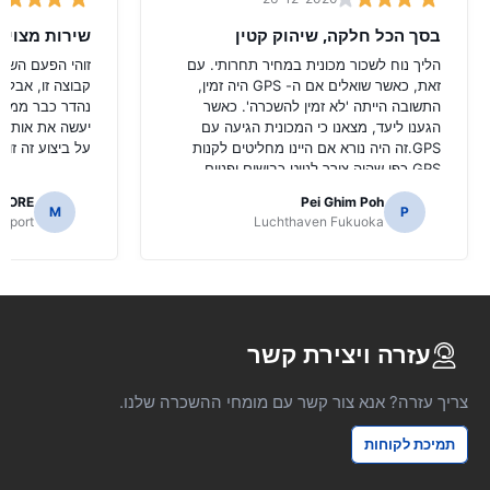
בסך הכל חלקה, שיהוק קטין
שירות מצוין
הליך נוח לשכור מכונית במחיר תחרותי. עם
זוהי הפעם השניי
זאת, כאשר שואלים אם ה- GPS היה זמין,
קבוצה זו, אבל ה
התשובה הייתה 'לא זמין להשכרה'. כאשר
נהדר כבר ממלי
הגענו ליעד, מצאנו כי המכונית הגיעה עם
יעשה את אותו ה
GPS.זה היה נורא אם היינו מחליטים לקנות
על ביצוע זה זול 
GPS כפי שהיה צורך לנווט כבישים יפניים.
AORE
Pei Ghim Poh
M
P
irport
Luchthaven Fukuoka
עזרה ויצירת קשר
צריך עזרה? אנא צור קשר עם מומחי ההשכרה שלנו.
תמיכת לקוחות