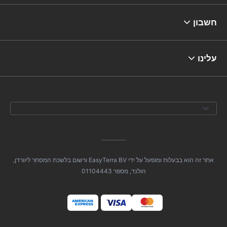
חשבון
עלינו
אתר זה הוא בבעלות ומופעל על ידי EasyTerra BV ורשום בלשכת המסחר ליוורדן,
הולנד, מספר 01104443