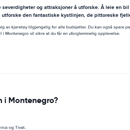
severdigheter og attraksjoner å utforske. Å leie en bi
l å utforske den fantastiske kystlinjen, de pittoreske f
lg av kjøretøy tilgjengelig for alle budsjetter. Du kan også spare p
bil i Montenegro vil sikre at du får en uforglemmelig opplevelse.
n i Montenegro?
rica og Tivat.