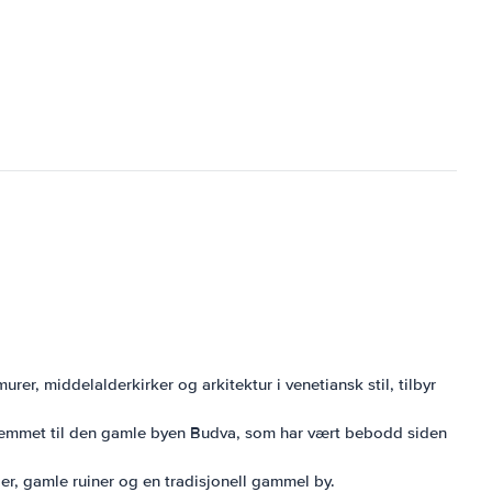
r, middelalderkirker og arkitektur i venetiansk stil, tilbyr
 hjemmet til den gamle byen Budva, som har vært bebodd siden
der, gamle ruiner og en tradisjonell gammel by.