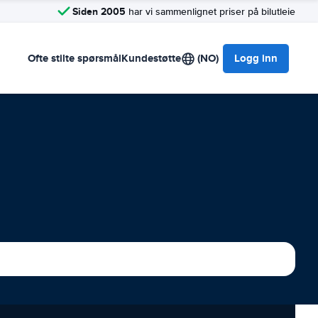
Siden 2005
har vi sammenlignet priser på bilutleie
Ofte stilte spørsmål
Kundestøtte
(NO)
Logg inn