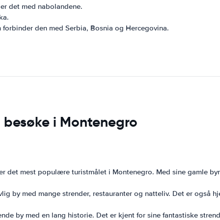
der det med nabolandene.
ka.
m forbinder den med Serbia, Bosnia og Hercegovina.
å besøke i Montenegro
r det mest populære turistmålet i Montenegro. Med sine gamle bymure
ivlig by med mange strender, restauranter og natteliv. Det er også
nde by med en lang historie. Det er kjent for sine fantastiske stren