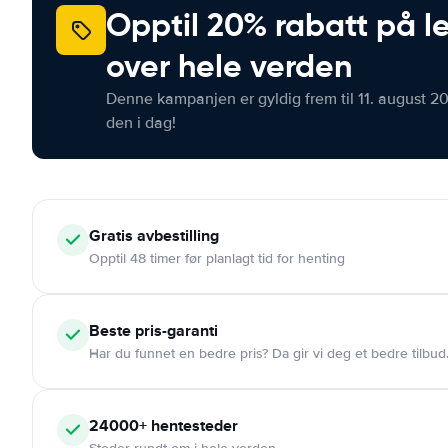
Opptil 20% rabatt på le
over hele verden
Denne kampanjen er gyldig frem til 11. august 2
den i dag!
Gratis
avbestilling
Opptil 48 timer før planlagt tid for henting
Beste pris-garanti
Har du funnet en bedre pris? Da gir vi deg et bedre tilbud
24000+
hentesteder