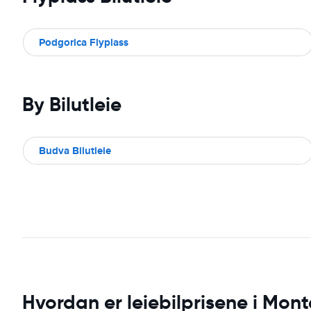
Podgorica Flyplass
By Bilutleie
Budva Bilutleie
Hvordan er leiebilprisene i Mon