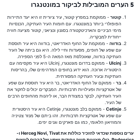
5 הערים המובילות לביקור במונטנגרו
קוטור
- ממוקמת במפרץ קוטור, עיר ציורית זו היא יעד התיירות
הפופולרי ביותר במונטנגרו. עם חומות העיר העתיקה, הכנסיות
מימי הביניים והארכיטקטורה בסגנון ונציאני, קוטור מציעה חוויה
ייחודית למבקריה.
בודווה
- ממוקמת על החוף האדריאטי, בודווה היא עיר תוססת
עם שפע של חופים, מסעדות וחיי לילה. היא גם ביתה של העיר
העתיקה בודווה, שאוכלסת מאז המאה ה-5 לפני הספירה.
Ulcinj
- ממוקם בדרום מונטנגרו, Ulcinj היא עיר מקסימה עם
היסטוריה ארוכה. הוא ידוע בחופים המדהימים שלו, בהריסות
העתיקות ובעיר העתיקה המסורתית.
בר
- ממוקם על החוף האדריאטי, בר היא עיר תוססת עם שפע
של אטרקציות ופעילויות תרבותיות. המבקרים יכולים לחקור את
העיר העתיקה, לבקר במצודת הבר, או ליהנות מהחופים הרבים
של העיר.
Cetinje
- ממוקם בלב מונטנגרו, Cetinje היא עיר היסטורית
עם שפע של אטרקציות תרבותיות. זהו ביתם של מנזר צטיניה
והמוזיאון הלאומי, כמו גם פארקים וגנים יפים.
ערים נוספות שכדאי להזכיר כוללות את Herceg Novi, Tivat ו-
Podgorica, כולן מציעות חוויה ייחודית ושפע של דברים לעשות