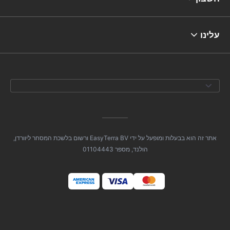
עלינו
אתר זה הוא בבעלות ומופעל על ידי EasyTerra BV ורשום בלשכת המסחר ליוורדן,
הולנד, מספר 01104443