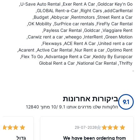
U-Save Auto Rental
Exer Rent A Car
Goldcar Key'n Go
GLOBAL Rent-a-Car
Right Cars
addCarRental
Budget
Abbycar
Rentmotors
Street Rent a Car
OK Mobility
SurPrice car rentals
FireFly Car Rental
Payless Car Rental
Goldcar
Viaggiare Rent
Carwiz rent a car
wheego
InterRent
Green Motion
Flexways
ACE Rent A Car
United rent a car
Acarent
Active Car Rental
Nur Rent a car
Optimo Rent
Flex To Go
Advantage Rent a Car
Keddy By Europcar
Global Rent a Car
National Car Rental
Thrifty
.
ביקורות אחרונות
9.1
הלקוחות שלנו מדרגים אותנו 9.1 /10 מתוך 12840
29-07-2026
We have been ordering from
גדול