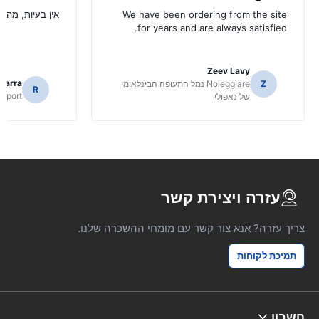
We have been ordering from the site
אין בעיות, מהיר
for years and are always satisfied.
Zeev Lavy
icarra
Z
Noleggiare נמל התעופה הבינלאומי
R
irport
של נאפולי
עזרה ויצירת קשר
צריך עזרה? אנא צור קשר עם מומחי ההשכרה שלנו.
תמיכת לקוחות
חשבון